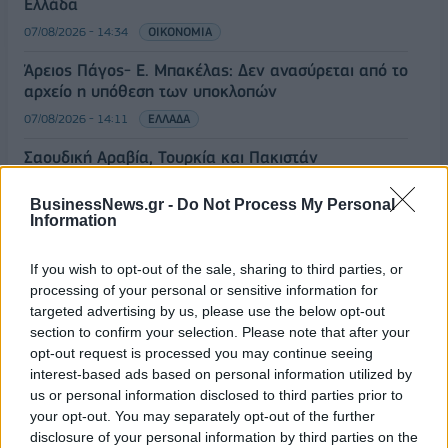
Ελλάδα
07/08/2026 - 14:34
ΟΙΚΟΝΟΜΙΑ
Άρειος Πάγος- Ε. Μπακέλας: Δεν ανασύρεται από το
αρχείο η υπόθεση των υποκλοπών
07/08/2026 - 14:11
ΕΛΛΑΔΑ
Σαουδική Αραβία, Τουρκία και Πακιστάν
υπογράφουν κοινή αμυντική συμφωνία
BusinessNews.gr -
Do Not Process My Personal
07/08/2026 - 13:47
ΚΟΣΜΟΣ
Information
ΟΛΕΣ ΟΙ ΕΙΔΗΣΕΙΣ
If you wish to opt-out of the sale, sharing to third parties, or
processing of your personal or sensitive information for
targeted advertising by us, please use the below opt-out
section to confirm your selection. Please note that after your
opt-out request is processed you may continue seeing
interest-based ads based on personal information utilized by
us or personal information disclosed to third parties prior to
your opt-out. You may separately opt-out of the further
ΔΗΜΟΦΙΛΗ
disclosure of your personal information by third parties on the