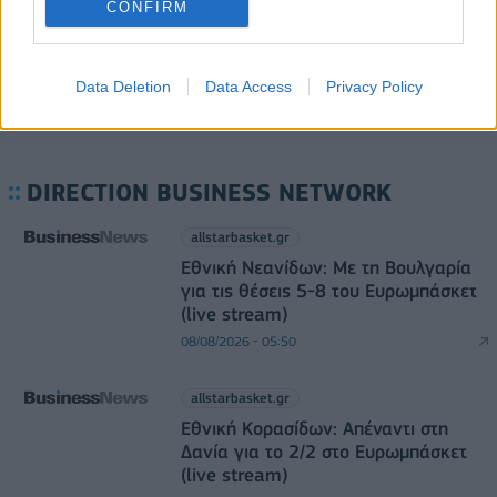
07/08/2026 - 11:38
ΟΙΚΟΝΟΜΙΑ
CONFIRM
Data Deletion
Data Access
Privacy Policy
DIRECTION BUSINESS NETWORK
allstarbasket.gr
Εθνική Νεανίδων: Με τη Βουλγαρία
για τις θέσεις 5-8 του Ευρωμπάσκετ
(live stream)
08/08/2026 - 05:50
allstarbasket.gr
Εθνική Κορασίδων: Απέναντι στη
Δανία για το 2/2 στο Ευρωμπάσκετ
(live stream)