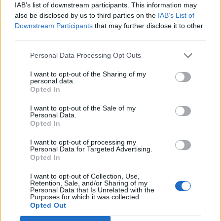
IAB’s list of downstream participants. This information may
also be disclosed by us to third parties on the
IAB’s List of
Downstream Participants
that may further disclose it to other
Ατρόμητος και Novibet συνεχίζουν μαζί:
third parties.
Ανανέωση της συνεργασίας τους μέχρι το 2028
07/08/2026 - 11:50
ΑΘΛΗΤΙΣΜΟΣ
Personal Data Processing Opt Outs
Χρηματιστήριο: Στις 2.618,95 μονάδες ο Γενικός
I want to opt-out of the Sharing of my
Δείκτης Τιμών, με άνοδο 0,40%
personal data.
Opted In
07/08/2026 - 13:07
ΟΙΚΟΝΟΜΙΑ
I want to opt-out of the Sale of my
Έρευνα ΕΟΤ: Η Ελλάδα στις κορυφαίες επιλογές
Personal Data.
των Ευρωπαίων ταξιδιωτών
Opted In
07/08/2026 - 10:56
ΤΟΥΡΙΣΜΟΣ
I want to opt-out of processing my
Personal Data for Targeted Advertising.
Χρηματιστήριο: Στις 2.623,19 μονάδες ο Γενικός
Opted In
Δείκτης Τιμών, με άνοδο 0,57%
I want to opt-out of Collection, Use,
07/08/2026 - 15:21
ΟΙΚΟΝΟΜΙΑ
Retention, Sale, and/or Sharing of my
Personal Data that Is Unrelated with the
Purposes for which it was collected.
Χρηματιστήριο: Στις 2.606,72 μονάδες ο Γενικός
Opted Out
Δείκτης Τιμών, με οριακή πτώση 0,07%