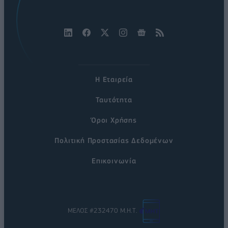
Η Εταιρεία
Ταυτότητα
Όροι Χρήσης
Πολιτική Προστασίας Δεδομένων
Επικοινωνία
ΜΕΛΟΣ #232470 Μ.Η.Τ.