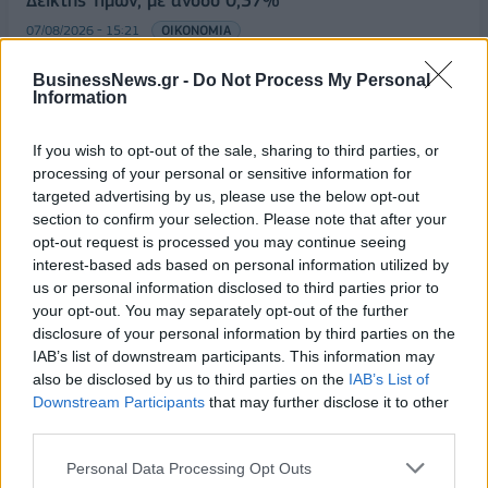
Δείκτης Τιμών, με άνοδο 0,57%
07/08/2026 - 15:21
ΟΙΚΟΝΟΜΙΑ
Νέο κύμα καύσωνα στην Ευρώπη – Θερμοκρασίες
BusinessNews.gr -
Do Not Process My Personal
άνω των 40°C σε Ιταλία, Ισπανία και Βαλκάνια
Information
07/08/2026 - 14:58
ΚΟΣΜΟΣ
If you wish to opt-out of the sale, sharing to third parties, or
Fourlis: Συμφωνία για την πώληση συμμετοχής στο
processing of your personal or sensitive information for
Sofia South Ring Mall έναντι 49,35 εκατ. ευρώ
targeted advertising by us, please use the below opt-out
section to confirm your selection. Please note that after your
07/08/2026 - 14:39
ΕΠΙΧΕΙΡΗΣΕΙΣ
opt-out request is processed you may continue seeing
ΥΠΠΟ: Επιχορηγήσεις 1.106.000 ευρώ για την
interest-based ads based on personal information utilized by
ενίσχυση των Πολυθεματικών Φεστιβάλ σε όλη την
us or personal information disclosed to third parties prior to
Ελλάδα
your opt-out. You may separately opt-out of the further
disclosure of your personal information by third parties on the
07/08/2026 - 14:34
ΟΙΚΟΝΟΜΙΑ
IAB’s list of downstream participants. This information may
Άρειος Πάγος- Ε. Μπακέλας: Δεν ανασύρεται από το
also be disclosed by us to third parties on the
IAB’s List of
αρχείο η υπόθεση των υποκλοπών
Downstream Participants
that may further disclose it to other
third parties.
07/08/2026 - 14:11
ΕΛΛΑΔΑ
Personal Data Processing Opt Outs
Σαουδική Αραβία, Τουρκία και Πακιστάν