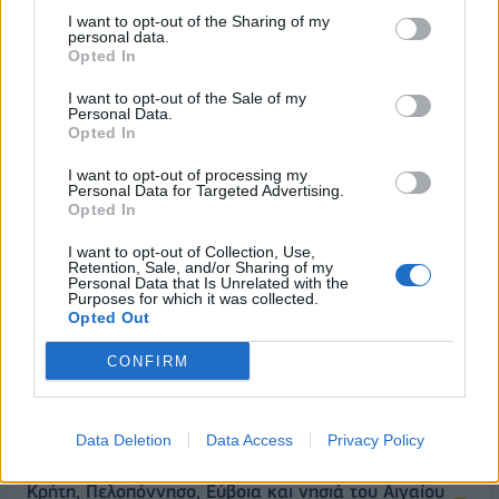
υπογράφουν κοινή αμυντική συμφωνία
I want to opt-out of the Sharing of my
personal data.
07/08/2026 - 13:47
ΚΟΣΜΟΣ
Opted In
ΟΛΕΣ ΟΙ ΕΙΔΗΣΕΙΣ
I want to opt-out of the Sale of my
Personal Data.
Opted In
I want to opt-out of processing my
Personal Data for Targeted Advertising.
Opted In
I want to opt-out of Collection, Use,
Retention, Sale, and/or Sharing of my
Personal Data that Is Unrelated with the
ΔΗΜΟΦΙΛΗ
Purposes for which it was collected.
Opted Out
CONFIRM
Έρευνα ΕΟΤ: Η Ελλάδα στις κορυφαίες επιλογές
των Ευρωπαίων ταξιδιωτών
07/08/2026 - 10:56
ΤΟΥΡΙΣΜΟΣ
Data Deletion
Data Access
Privacy Policy
Υψηλός κίνδυνος πυρκαγιάς σήμερα σε Αττική,
Κρήτη, Πελοπόννησο, Εύβοια και νησιά του Αιγαίου