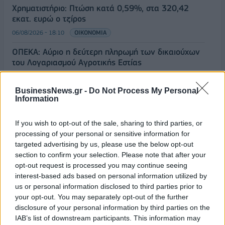
Χρηματιστήριο: Πτώση κατά 0,59%, στα 320,42
εκατ. ευρώ ο τζίρος
06/08/2026 - 18:10
ΟΙΚΟΝΟΜΙΑ
ΟΠΕΚΑ: Αύριο η δεύτερη πληρωμή των δικαιούχων
του Λογαριασμού Αγροτικής Εστίας
06/08/2026 - 17:40
ΟΙΚΟΝΟΜΙΑ
BusinessNews.gr -
Do Not Process My Personal
Κυβερνητική Επιτροπή Βιομηχανίας- Κ. Μητσοτάκης:
Information
Στρατηγική προτεραιότητα η ενίσχυση της
βιομηχανίας
If you wish to opt-out of the sale, sharing to third parties, or
06/08/2026 - 17:18
ΠΟΛΙΤΙΚΗ
processing of your personal or sensitive information for
targeted advertising by us, please use the below opt-out
Από τις 28 Αυγούστου η ψηφιακή ενεργοποίηση της
section to confirm your selection. Please note that after your
Κάρτας Αγρότη μέσω της ΕΑΕ 2026
opt-out request is processed you may continue seeing
06/08/2026 - 16:51
ΟΙΚΟΝΟΜΙΑ
interest-based ads based on personal information utilized by
us or personal information disclosed to third parties prior to
Eurobank: Εξελίξεις και προοπτικές στις αγορές
your opt-out. You may separately opt-out of the further
πετρελαίου και φυσικού αερίου στην Ευρώπη
disclosure of your personal information by third parties on the
IAB’s list of downstream participants. This information may
06/08/2026 - 16:20
ΕΝΕΡΓΕΙΑ