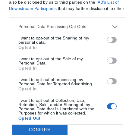
also be disclosed by us to third parties on the
IAB’s List of
Οι ελληνικές scale-ups επιχειρήσεις στρέφονται
Downstream Participants
that may further disclose it to other
στην ανάπτυξη - Μεγαλύτερη πρόκληση η
third parties.
προσέλκυση πελατών
Personal Data Processing Opt Outs
06/08/2026 - 15:56
ΕΠΙΧΕΙΡΗΣΕΙΣ
I want to opt-out of the Sharing of my
Χρηματιστήριο: Στις 2.627,95 μονάδες ο Γενικός
personal data.
Δείκτης Τιμών, με άνοδο 0,15%
Opted In
06/08/2026 - 15:46
ΟΙΚΟΝΟΜΙΑ
I want to opt-out of the Sale of my
Personal Data.
ΥΠΑΑΤ: Αποζημιώσεις 38,1 εκατ. ευρώ σε
Opted In
κτηνοτρόφους για ευλογιά, πανώλη και αφθώδη
πυρετό
I want to opt-out of processing my
Personal Data for Targeted Advertising.
06/08/2026 - 15:33
ΟΙΚΟΝΟΜΙΑ
Opted In
Στ. Παπασταύρου: Άμεσα αντιδιαβρωτικά έργα στη
I want to opt-out of Collection, Use,
Δυτική Αττική
Retention, Sale, and/or Sharing of my
Personal Data that Is Unrelated with the
Purposes for which it was collected.
06/08/2026 - 15:17
ΠΟΛΙΤΙΚΗ
Opted Out
Συνάλλαγμα: Το ευρώ υποχωρεί κατά 0,11%, στα
CONFIRM
1,1541 δολάρια