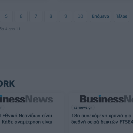
5
6
7
8
9
10
Επόμενο
Τέλος
ίδα 4 από 11
ORK
gr
csrnews.gr
Η Εθνική Νεανίδων είναι
18η συνεχόμενη χρονιά για
– Κάθε αναμέτρηση είναι
διεθνή σειρά δεικτών FTSE