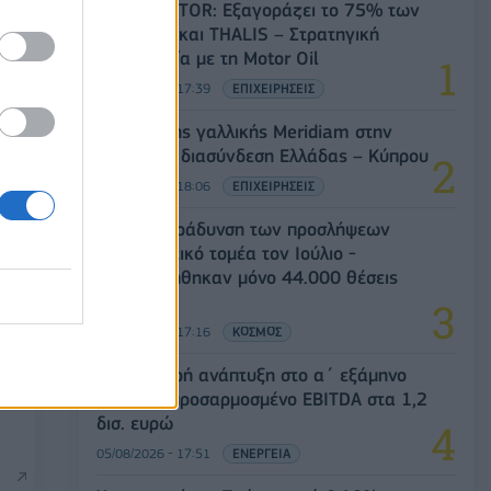
Όμιλος AKTOR: Εξαγοράζει το 75% των
ΗΛΕΚΤΩΡ και THALIS – Στρατηγική
00
συνεργασία με τη Motor Oil
05/08/2026 - 17:39
ΕΠΙΧΕΙΡΗΣΕΙΣ
Είσοδος της γαλλικής Meridiam στην
ηλεκτρική διασύνδεση Ελλάδας – Κύπρου
05/08/2026 - 18:06
ΕΠΙΧΕΙΡΗΣΕΙΣ
ΗΠΑ: Επιβράδυνση των προσλήψεων
στον ιδιωτικό τομέα τον Ιούλιο -
Δημιουργήθηκαν μόνο 44.000 θέσεις
εργασίας
05/08/2026 - 17:16
ΚΟΣΜΟΣ
ΔΕΗ: Ισχυρή ανάπτυξη στο α΄ εξάμηνο
2026 με προσαρμοσμένο EBITDA στα 1,2
δισ. ευρώ
05/08/2026 - 17:51
ΕΝΕΡΓΕΙΑ