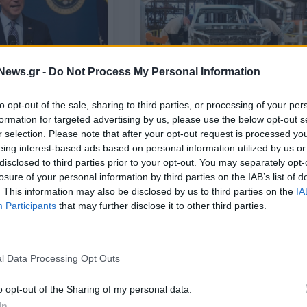
News.gr -
Do Not Process My Personal Information
εργαζόμενοι θα
to opt-out of the sale, sharing to third parties, or processing of your per
ΕΠΙΧΕΙΡΗΣΕΙΣ
ν ένα μερίδιο από τα
formation for targeted advertising by us, please use the below opt-out s
Προς ιστορική απεργία στις τρεις
οκινητοβιομηχανιών
r selection. Please note that after your opt-out request is processed y
μεγάλες αυτοκινητοβιομηχανίες 
eing interest-based ads based on personal information utilized by us or
Ντιτρόιτ
disclosed to third parties prior to your opt-out. You may separately opt-
15/09/2023 - 07:42
losure of your personal information by third parties on the IAB’s list of
. This information may also be disclosed by us to third parties on the
IA
Participants
that may further disclose it to other third parties.
l Data Processing Opt Outs
o opt-out of the Sharing of my personal data.
In