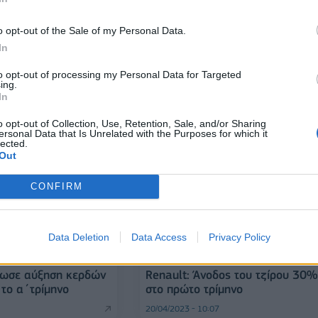
ΑΥΤΟΚΙΝΗΤΟ
o opt-out of the Sale of my Personal Data.
Ford: Στόχος η παραγωγή 600.0
σε και επίσημα το
ηλεκτρικών οχημάτων σε ετήσια
In
ικών οχημάτων της
βάση
to opt-out of processing my Personal Data for Targeted
ing.
02/06/2023 - 20:09
In
o opt-out of Collection, Use, Retention, Sale, and/or Sharing
ersonal Data that Is Unrelated with the Purposes for which it
lected.
Out
CONFIRM
Data Deletion
Data Access
Privacy Policy
ΕΠΙΧΕΙΡΗΣΕΙΣ
νωσε αύξηση κερδών
Renault: Άνοδος του τζίρου 30%
το α΄τρίμηνο
στο πρώτο τρίμηνο
20/04/2023 - 10:07