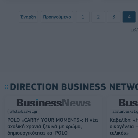
Έναρξη
Προηγούμενο
1
2
3
4
Σελ
DIRECTION BUSINESS NETW
allstarbasket.gr
allstarbasket.
POLO «CARRY YOUR MOMENTS»: Η νέα
Καβελίδη: «
σχολική χρονιά ξεκινά με χρώμα,
οικογένεια 
δημιουργικότητα και POLO
τελικός»