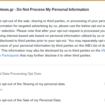
PepsiCo Hellas: Ξεκίνησε η
νερά: Καύσωνες,
παραγωγή των αναψυκτικών Η
ι νέα λανσαρίσματα
στο εργοστάσιο της ΕΨΑ στον Β
News.gr -
Do Not Process My Personal Information
τον κλάδο και
ρ το 2023
to opt-out of the sale, sharing to third parties, or processing of your per
04/04/2023 - 11:21
formation for targeted advertising by us, please use the below opt-out s
r selection. Please note that after your opt-out request is processed y
eing interest-based ads based on personal information utilized by us or
disclosed to third parties prior to your opt-out. You may separately opt-
losure of your personal information by third parties on the IAB’s list of
. This information may also be disclosed by us to third parties on the
IA
Participants
that may further disclose it to other third parties.
l Data Processing Opt Outs
ΛΙΑΝΕΜΠΟΡΙΟ
o opt-out of the Sharing of my personal data.
κλεισε το 2022 με
Bίκος: Ξεπερνά τα 100 εκατ. ευ
In
σεων 19%
τζίρο και στοχεύει ακόμη πιο ψη
με δυναμική είσοδο στη HORECA
o opt-out of the Sale of my Personal Data.
28/11/2022 - 07:55