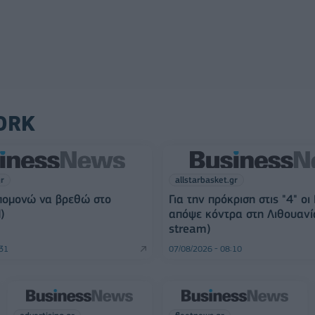
ORK
gr
allstarbasket.gr
πομονώ να βρεθώ στο
Για την πρόκριση στις "4" οι
)
απόψε κόντρα στη Λιθουανία
stream)
:31
07/08/2026 - 08:10