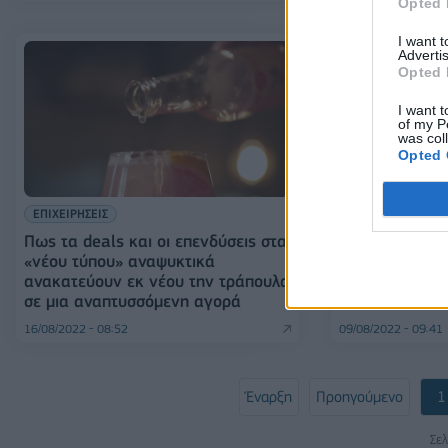
Opted 
I want 
Advertis
Opted 
I want t
of my P
was col
Opted 
ΕΠΙΧΕΙΡΗΣΕΙΣ
ΕΠΙΧΕΙΡΗΣΕΙΣ
Πως τα deals και οι επενδύσεις στα
Three Cents: 
«νέου τύπου» αναψυκτικά
θυγατρική της
ανακατεύουν εκ νέου την τράπουλα
σε μια αναπτυσσόμενη αγορά
16/08/2022 - 08:52
09/08/2022 - 09:41
Έναρξη
Προηγούμενο
1
Σελ