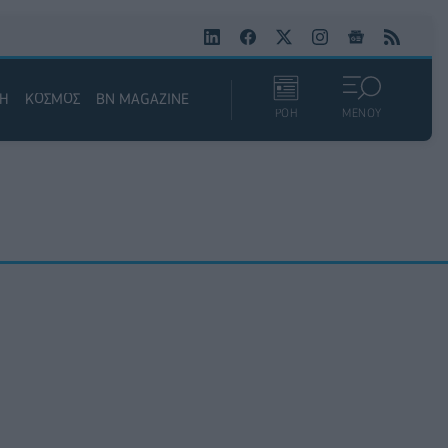
ΚΗ
ΚΟΣΜΟΣ
BN MAGAZINE
ΡΟΗ
ΜΕΝΟΥ