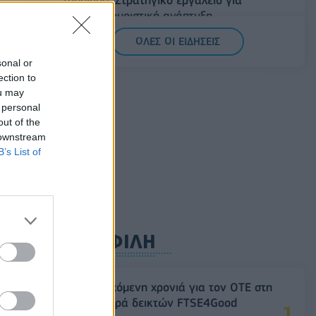
Τουρισμό: Στρατηγικό εργαλείο για
ΒΗ
βιώσιμη τουριστική ανάπτυξη
όλο
07/08/2026 - 10:43
ΠΟΛΙΤΙΚΗ
ΟΛΕΣ ΟΙ ΕΙΔΗΣΕΙΣ
ΣΤΑΣΥ: 29,4 χλμ. νέων σιδηροτροχιών στο
sonal or
Μετρό της Αθήνας - Στο τελικό στάδιο το
ection to
ou may
μεγαλύτερο έργο αναβάθμισης
 personal
07/08/2026 - 10:28
ΕΠΙΧΕΙΡΗΣΕΙΣ
out of the
 downstream
B’s List of
ΔΗΜΟΦΙΛΗ
ρώ
λά
18η συνεχόμενη χρονιά για τον ΟΤΕ στη
διεθνή σειρά δεικτών FTSE4Good