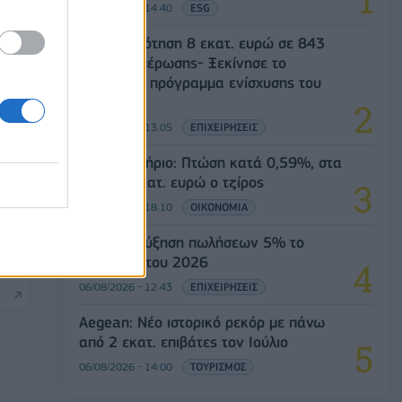
06/08/2026 - 14:40
ESG
Χρηματοδότηση 8 εκατ. ευρώ σε 843
μέσα ενημέρωσης- Ξεκίνησε το
πενταετές πρόγραμμα ενίσχυσης του
Τύπου
06/08/2026 - 13:05
ΕΠΙΧΕΙΡΗΣΕΙΣ
Χρηματιστήριο: Πτώση κατά 0,59%, στα
320,42 εκατ. ευρώ ο τζίρος
06/08/2026 - 18:10
ΟΙΚΟΝΟΜΙΑ
oca
JUMBO: Αύξηση πωλήσεων 5% το
επτάμηνο του 2026
06/08/2026 - 12:43
ΕΠΙΧΕΙΡΗΣΕΙΣ
Aegean: Νέο ιστορικό ρεκόρ με πάνω
από 2 εκατ. επιβάτες τον Ιούλιο
06/08/2026 - 14:00
ΤΟΥΡΙΣΜΟΣ