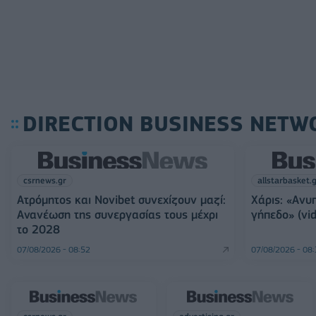
DIRECTION BUSINESS NETW
csrnews.gr
allstarbasket.
Ατρόμητος και Novibet συνεχίζουν μαζί:
Χάρις: «Ανυ
Ανανέωση της συνεργασίας τους μέχρι
γήπεδο» (vid
το 2028
07/08/2026 - 08:52
07/08/2026 - 08