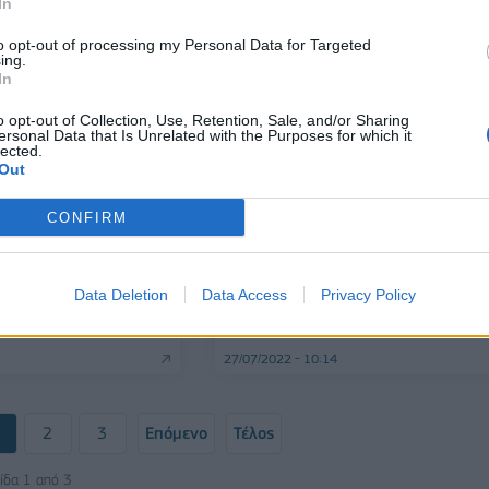
In
to opt-out of processing my Personal Data for Targeted
ing.
In
o opt-out of Collection, Use, Retention, Sale, and/or Sharing
ersonal Data that Is Unrelated with the Purposes for which it
lected.
Out
CONFIRM
ΕΠΙΧΕΙΡΗΣΕΙΣ
Εξαγοράστηκε από
Ideal Holdings: Συζητήσεις με C
Data Deletion
Data Access
Privacy Policy
 Coca Cola HBC
Cola HBC για την πώληση
συμμετοχής στην Three Cents
27/07/2022 - 10:14
2
3
Επόμενο
Τέλος
ίδα 1 από 3