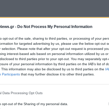
ται συνεχώς και αποκτά νέους παίκτες, τα φυσικά
News.gr -
Do Not Process My Personal Information
ς εξακολούθησαν και την τρέχουσα χρονιά να
λτιώνουν τις εγκαταστάσεις τους και να προχωρούν
to opt-out of the sale, sharing to third parties, or processing of your per
σινων’’ πρακτικών στα νέα τους σχέδια.
formation for targeted advertising by us, please use the below opt-out s
r selection. Please note that after your opt-out request is processed y
ουν από πρόσφατη έκθεση του ΙΟΒΕ για την αγορά
eing interest-based ads based on personal information utilized by us or
ος στις πωλήσεις της κατηγορίας την έχει η αγορά
disclosed to third parties prior to your opt-out. You may separately opt-
losure of your personal information by third parties on the IAB’s list of
η δεύτερη θέση βρίσκονται τα σούπερ μάρκετ με
. This information may also be disclosed by us to third parties on the
IA
λιανικής με 131 εκατ. ευρώ και ακολουθούν τα
Participants
that may further disclose it to other third parties.
 του εμφιαλωμένου νερού αναμένεται ότι θα
l Data Processing Opt Outs
τραετία, ενώ εν έτει 2023 τα συνολικά έσοδα των
o opt-out of the Sharing of my personal data.
έλθουν σε 790 εκατ. ευρώ.