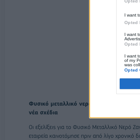
Opted 
I want t
Opted 
I want 
Advertis
Opted 
I want t
of my P
was col
Opted 
Φυσικό μεταλλικό νερό Ζαγόρι: Το καιν
νέα σχέδια
Οι εξελίξεις για το Φυσικό Μεταλλικό Νερό Ζα
εταιρεία καινοτόμησε πριν από λίγο χρονικό 