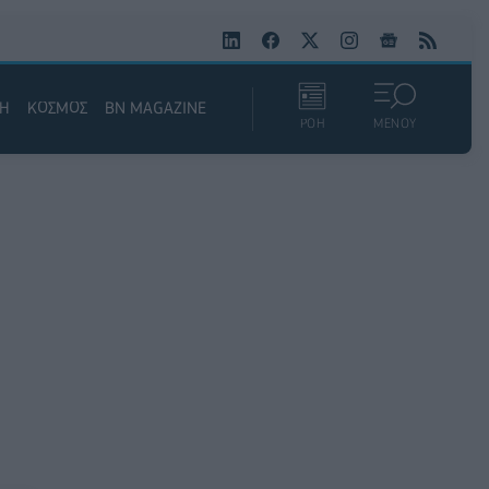
ΚΗ
ΚΟΣΜΟΣ
BN MAGAZINE
ΡΟΗ
ΜΕΝΟΥ