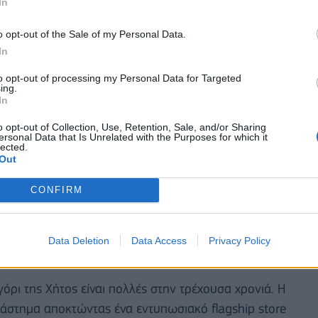
In
o opt-out of the Sale of my Personal Data.
In
to opt-out of processing my Personal Data for Targeted
ing.
In
o opt-out of Collection, Use, Retention, Sale, and/or Sharing
ersonal Data that Is Unrelated with the Purposes for which it
lected.
Out
CONFIRM
οτόμο Water Bar και η συγχώνευση που φέρνει
Data Deletion
Data Access
Privacy Policy
γόρι της Χήτος είναι πολλές στην τρέχουσα χρονιά. Η
διάστημα αποκτώντας ένα εντυπωσιακό flagship store