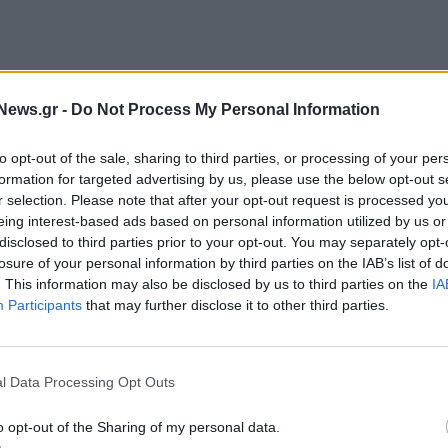
News.gr -
Do Not Process My Personal Information
to opt-out of the sale, sharing to third parties, or processing of your per
formation for targeted advertising by us, please use the below opt-out s
r selection. Please note that after your opt-out request is processed y
eing interest-based ads based on personal information utilized by us or
 Ιούνιο παρατηρήθηκε επιβράδυνση 7,3% στις
disclosed to third parties prior to your opt-out. You may separately opt-
 καθώς υποχώρησαν στα 2,94 δισ. ευρώ έναντι 3,17
losure of your personal information by third parties on the IAB’s list of
Συμπεριλαμβανομένων των πετρελαιοειδών, η
. This information may also be disclosed by us to third parties on the
IA
Participants
that may further disclose it to other third parties.
υσιάστηκε κατά το εξεταζόμενο διάστημα ελαφρά
 ευρώ έναντι 4,16 δισ. ευρώ τον Ιούνιο του 2023.
l Data Processing Opt Outs
 τις προοπτικές της παγκόσμιας οικονομίας δεν
άλλωστε ο κίνδυνος γενικευμένης σύρραξης στη
o opt-out of the Sharing of my personal data.
ιχτά το Ισραήλ με αντίποινα μετά τον θάνατο του