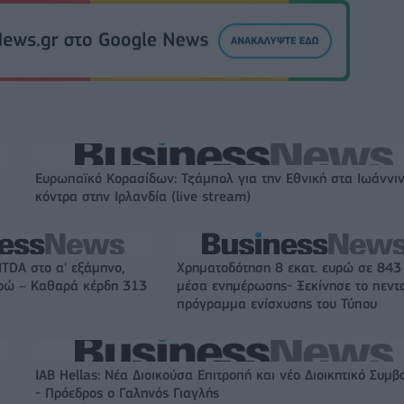
Ευρωπαϊκό Κορασίδων: Τζάμπολ για την Εθνική στα Ιωάννι
κόντρα στην Ιρλανδία (live stream)
ITDA στο α' εξάμηνο,
Χρηματοδότηση 8 εκατ. ευρώ σε 843
υρώ – Καθαρά κέρδη 313
μέσα ενημέρωσης- Ξεκίνησε το πεντ
πρόγραμμα ενίσχυσης του Τύπου
IAB Hellas: Νέα Διοικούσα Επιτροπή και νέο Διοικητικό Συμβ
- Πρόεδρος ο Γαληνός Γιαγλής