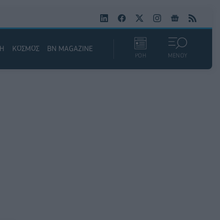
ΚΗ
ΚΟΣΜΟΣ
BN MAGAZINE
ΡΟΗ
ΜΕΝΟΥ