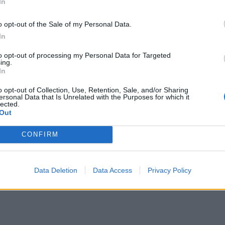
In
o opt-out of the Sale of my Personal Data.
ωπίζει μια σειρά από προκλήσεις (βλ. Χούθι), οι
In
ς ενώ και το κόστος χρήματος έχει «ακριβύνει»
to opt-out of processing my Personal Data for Targeted
ing.
In
o opt-out of Collection, Use, Retention, Sale, and/or Sharing
ersonal Data that Is Unrelated with the Purposes for which it
lected.
Out
CONFIRM
Data Deletion
Data Access
Privacy Policy