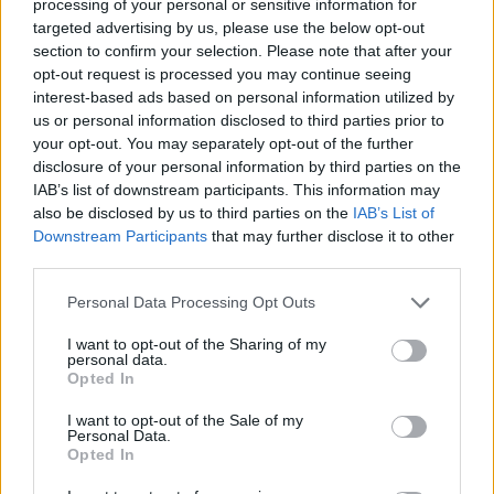
processing of your personal or sensitive information for
06/08/2026 - 17:18
ΠΟΛΙΤΙΚΗ
targeted advertising by us, please use the below opt-out
section to confirm your selection. Please note that after your
opt-out request is processed you may continue seeing
ΟΛΕΣ ΟΙ ΕΙΔΗΣΕΙΣ
interest-based ads based on personal information utilized by
us or personal information disclosed to third parties prior to
your opt-out. You may separately opt-out of the further
disclosure of your personal information by third parties on the
IAB’s list of downstream participants. This information may
also be disclosed by us to third parties on the
IAB’s List of
Downstream Participants
that may further disclose it to other
third parties.
ΔΗΜΟΦΙΛΗ
Personal Data Processing Opt Outs
I want to opt-out of the Sharing of my
personal data.
18η συνεχόμενη χρονιά για τον ΟΤΕ στη διεθνή
Opted In
σειρά δεικτών FTSE4Good
I want to opt-out of the Sale of my
06/08/2026 - 14:40
ESG
Personal Data.
Opted In
Β.Σ. Καρούλιας: Τζίρος 98,7 εκατ. ευρώ και
αύξηση κερδών 57% - Τα νέα στοιχήματα σε low