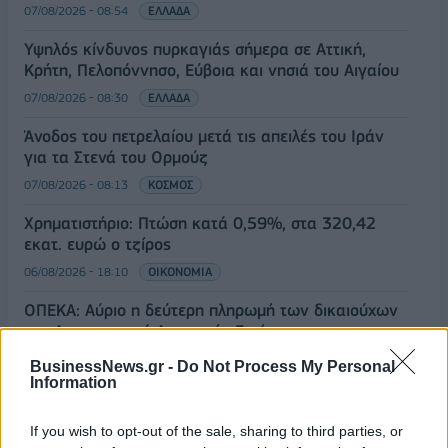
07/08/2026 - 08:54
ΕΛΛΑΔΑ
Υψηλός κίνδυνος πυρκαγιάς σήμερα σε Αττική,
Κρήτη, Πελοπόννησο, Εύβοια και νησιά του Αιγαίου
07/08/2026 - 08:30
ΕΛΛΑΔΑ
Άνοδος του πετρελαίου μετά τις απειλές του Ιράν
για τα Στενά του Ορμούζ
07/08/2026 - 08:13
ΚΟΣΜΟΣ
Χρηματιστήριο: Πτώση κατά 0,59%, στα 320,42
εκατ. ευρώ ο τζίρος
06/08/2026 - 18:10
ΟΙΚΟΝΟΜΙΑ
ΟΠΕΚΑ: Αύριο η δεύτερη πληρωμή των δικαιούχων
του Λογαριασμού Αγροτικής Εστίας
06/08/2026 - 17:40
ΟΙΚΟΝΟΜΙΑ
BusinessNews.gr -
Do Not Process My Personal
Information
Κυβερνητική Επιτροπή Βιομηχανίας- Κ. Μητσοτάκης:
Στρατηγική προτεραιότητα η ενίσχυση της
If you wish to opt-out of the sale, sharing to third parties, or
βιομηχανίας