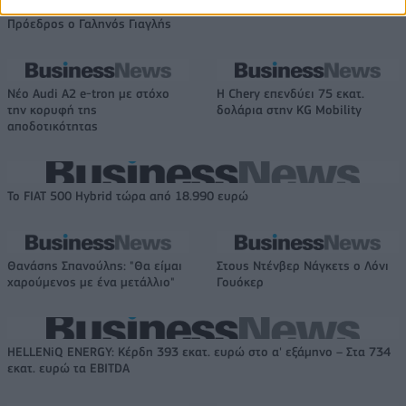
IAB Hellas: Νέα Διοικούσα Επιτροπή και νέο Διοικητικό Συμβούλιο -
Πρόεδρος ο Γαληνός Γιαγλής
Νέο Audi A2 e-tron με στόχο
Η Chery επενδύει 75 εκατ.
την κορυφή της
δολάρια στην KG Mobility
αποδοτικότητας
Το FIAT 500 Hybrid τώρα από 18.990 ευρώ
Θανάσης Σπανούλης: "Θα είμαι
Στους Ντένβερ Νάγκετς ο Λόνι
χαρούμενος με ένα μετάλλιο"
Γουόκερ
HELLENiQ ENERGY: Κέρδη 393 εκατ. ευρώ στο α' εξάμηνο – Στα 734
εκατ. ευρώ τα EBITDA