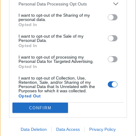
Personal Data Processing Opt Outs
Πήρε τον Αλέρικ Φρίμαν ο
I want to opt-out of the Sharing of my
Βίκος Ιωαννίνων
Β.Σ. Καρούλιας: Τζίρος 98,7
personal data.
εκατ. ευρώ και αύξηση κερδών
Opted In
57% - Τα νέα στοιχήματα σε
low & non alcohol
I want to opt-out of the Sale of my
Personal Data.
Opted In
I want to opt-out of processing my
Metlen: Ρεκόρ EBITDA στο α' εξάμηνο, στα 550 εκατ. ευρώ – Καθαρά
Personal Data for Targeted Advertising.
κέρδη 313 εκατ. ευρώ
Opted In
I want to opt-out of Collection, Use,
Retention, Sale, and/or Sharing of my
Media: Με ενίσχυση 8 εκατ.
Personal Data that Is Unrelated with the
Purposes for which it was collected.
ευρώ σε 451 επιχειρήσεις
Χρηματοδότηση 8 εκατ. ευρώ
Opted Out
ξεκίνησε το πρόγραμμα
σε 843 μέσα ενημέρωσης-
στήριξης- Κάλυψη εισφορών
Ξεκίνησε το πενταετές
ΕΔΟΕΑΠ
CONFIRM
πρόγραμμα ενίσχυσης του
Τύπου
Data Deletion
Data Access
Privacy Policy