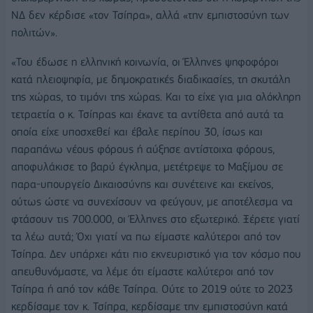
ΝΔ δεν κέρδισε «τον Τσίπρα», αλλά «την εμπιστοσύνη των
πολιτών».
«Του έδωσε η ελληνική κοινωνία, οι Έλληνες ψηφοφόροι
κατά πλειοψηφία, με δημοκρατικές διαδικασίες, τη σκυτάλη
της χώρας, το τιμόνι της χώρας. Και το είχε για μια ολόκληρη
τετραετία ο κ. Τσίπρας και έκανε τα αντίθετα από αυτά τα
οποία είχε υποσχεθεί και έβαλε περίπου 30, ίσως και
παραπάνω νέους φόρους ή αύξησε αντίστοιχα φόρους,
αποφυλάκισε το βαρύ έγκλημα, μετέτρεψε το Μαξίμου σε
παρα-υπουργείο Δικαιοσύνης και συνέτεινε και εκείνος,
ούτως ώστε να συνεχίσουν να φεύγουν, με αποτέλεσμα να
φτάσουν τις 700.000, οι Έλληνες στο εξωτερικό. Ξέρετε γιατί
τα λέω αυτά; Όχι γιατί να πω είμαστε καλύτεροι από τον
Τσίπρα. Δεν υπάρχει κάτι πιο εκνευριστικό για τον κόσμο που
απευθυνόμαστε, να λέμε ότι είμαστε καλύτεροι από τον
Τσίπρα ή από τον κάθε Τσίπρα. Ούτε το 2019 ούτε το 2023
κερδίσαμε τον κ. Τσίπρα, κερδίσαμε την εμπιστοσύνη κατά