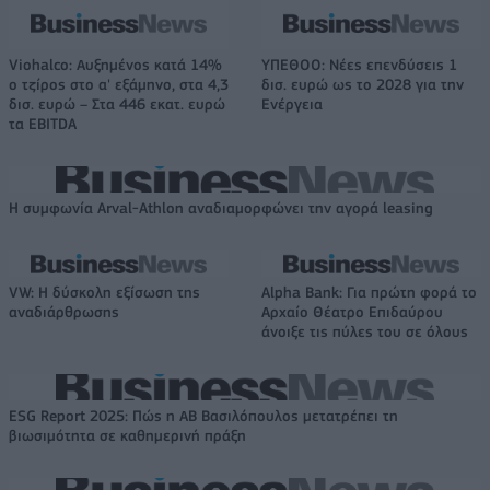
Viohalco: Αυξημένος κατά 14%
ΥΠΕΘΟΟ: Νέες επενδύσεις 1
ο τζίρος στο α' εξάμηνο, στα 4,3
δισ. ευρώ ως το 2028 για την
δισ. ευρώ – Στα 446 εκατ. ευρώ
Ενέργεια
τα EBITDA
Η συμφωνία Arval-Athlon αναδιαμορφώνει την αγορά leasing
VW: Η δύσκολη εξίσωση της
Alpha Bank: Για πρώτη φορά το
αναδιάρθρωσης
Αρχαίο Θέατρο Επιδαύρου
άνοιξε τις πύλες του σε όλους
ESG Report 2025: Πώς η ΑΒ Βασιλόπουλος μετατρέπει τη
βιωσιμότητα σε καθημερινή πράξη