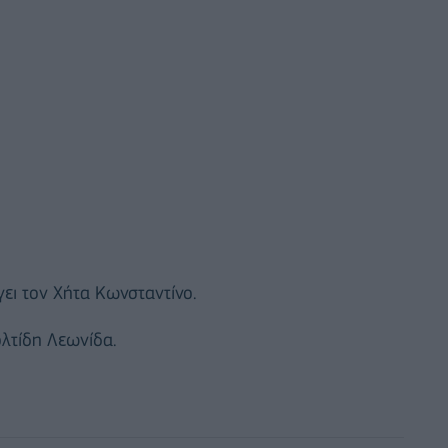
ει τον Χήτα Κωνσταντίνο.
ολτίδη Λεωνίδα.