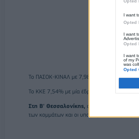
Opted 
I want t
Opted 
I want 
Advertis
Opted 
I want t
of my P
was col
Opted 
Το ΠΑΣΟΚ-ΚΙΝΑΛ με 7,98, μία έδρα Ανδρουλά
Το ΚΚΕ 7,54% με μία έδρα Κουτσούμπας Δημ
Στη Β' Θεσσαλονίκης,
στο 85,30% της ενσω
των κομμάτων και οι υποψήφιοι που προηγούντ