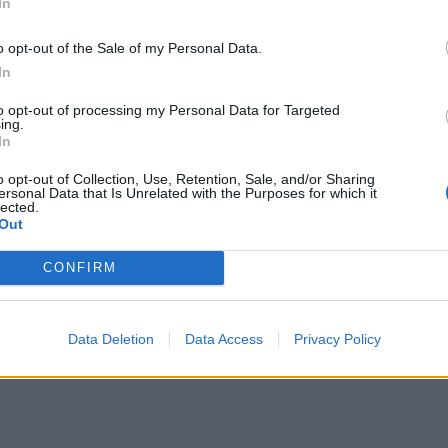
In
o opt-out of the Sale of my Personal Data.
In
to opt-out of processing my Personal Data for Targeted
ing.
In
o opt-out of Collection, Use, Retention, Sale, and/or Sharing
ersonal Data that Is Unrelated with the Purposes for which it
lected.
Out
κης Νίκος.
CONFIRM
ήτρης.
Data Deletion
Data Access
Privacy Policy
μάτωσης των εκλογικών τμημάτων, τα ποσοστά
αι είναι οι εξής: