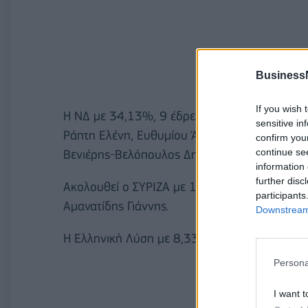
Business
If you wish 
Η ΝΔ με 34,13%, 9 έδρες και Κυριάκος Μητσ
sensitive in
Ράπτη Ελένη, Ευθυμίου Άννα, Σιμόπουλος Στρ
confirm you
continue se
Βενιέρης-Βελόπουλος Δημ.
information 
further disc
Ακολουθεί ο ΣΥΡΙΖΑ με 19,68%, 4 έδρες και Ν
participants
Αμανατίδης Γιάννης.
Downstream 
Η Ελληνική Λύση με 8,33, 2 έδρες και Βελόπ
Persona
I want t