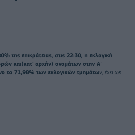
0% της επικράτειας, στις 22:30, η εκλογική
δρών και(κατ' αρχήν) ονομάτων στην Α'
νο το 71,98% των εκλογικών τμημάτω
ν, έχει ως