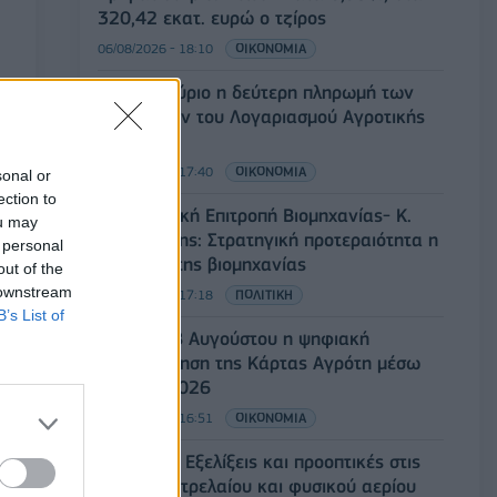
320,42 εκατ. ευρώ ο τζίρος
06/08/2026 - 18:10
ΟΙΚΟΝΟΜΙΑ
ΟΠΕΚΑ: Αύριο η δεύτερη πληρωμή των
δικαιούχων του Λογαριασμού Αγροτικής
Εστίας
06/08/2026 - 17:40
ΟΙΚΟΝΟΜΙΑ
sonal or
ection to
Κυβερνητική Επιτροπή Βιομηχανίας- Κ.
ou may
Μητσοτάκης: Στρατηγική προτεραιότητα η
 personal
ενίσχυση της βιομηχανίας
out of the
 downstream
06/08/2026 - 17:18
ΠΟΛΙΤΙΚΗ
B’s List of
Από τις 28 Αυγούστου η ψηφιακή
ενεργοποίηση της Κάρτας Αγρότη μέσω
της ΕΑΕ 2026
06/08/2026 - 16:51
ΟΙΚΟΝΟΜΙΑ
Eurobank: Εξελίξεις και προοπτικές στις
αγορές πετρελαίου και φυσικού αερίου