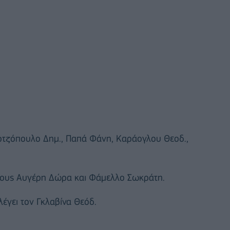
αρτζόπουλο Δημ., Παπά Φάνη, Καράογλου Θεοδ.,
 τους Αυγέρη Δώρα και Φάμελλο Σωκράτη.
έγει τον Γκλαβίνα Θεόδ.