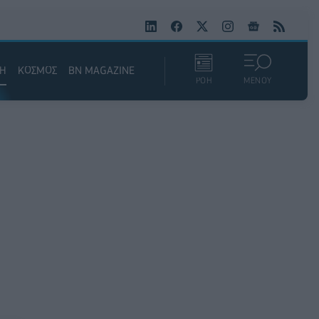
ΚΗ
ΚΟΣΜΟΣ
BN MAGAZINE
ΡΟΗ
ΜΕΝΟΥ