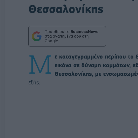
Θεσσαλονίκης
Πρόσθεσε το
BusinessNews
στα αγαπημένα σου στη
Google
Μ
ε καταγεγραμμένο περίπου το 8
εικόνα σε δύναμη κομμάτων, ε
Θεσσαλονίκης, με ενσωματωμέ
εξής: