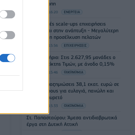
στην Ευρώπη
06/08/2026 - 16:20
ΕΝΕΡΓΕΙΑ
Οι ελληνικές scale-ups επιχειρήσεις
στρέφονται στην ανάπτυξη - Μεγαλύτερη
πρόκληση η προσέλκυση πελατών
06/08/2026 - 15:56
ΕΠΙΧΕΙΡΗΣΕΙΣ
Χρηματιστήριο: Στις 2.627,95 μονάδες ο
Γενικός Δείκτης Τιμών, με άνοδο 0,15%
06/08/2026 - 15:46
ΟΙΚΟΝΟΜΙΑ
ΥΠΑΑΤ: Αποζημιώσεις 38,1 εκατ. ευρώ σε
κτηνοτρόφους για ευλογιά, πανώλη και
αφθώδη πυρετό
06/08/2026 - 15:33
ΟΙΚΟΝΟΜΙΑ
Στ. Παπασταύρου: Άμεσα αντιδιαβρωτικά
έργα στη Δυτική Αττική
06/08/2026 - 15:17
ΠΟΛΙΤΙΚΗ