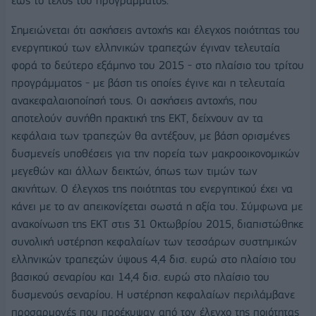
έως το τέλος του προγράμματος.
Σημειώνεται ότι ασκήσεις αντοχής και έλεγχος ποιότητας του
ενεργητικού των ελληνικών τραπεζών έγιναν τελευταία
φορά το δεύτερο εξάμηνο του 2015 - στο πλαίσιο του τρίτου
προγράμματος - με βάση τις οποίες έγινε και η τελευταία
ανακεφαλαιοποίησή τους. Οι ασκήσεις αντοχής, που
αποτελούν συνήθη πρακτική της ΕΚΤ, δείχνουν αν τα
κεφάλαια των τραπεζών θα αντέξουν, με βάση ορισμένες
δυσμενείς υποθέσεις για την πορεία των μακροοικονομικών
μεγεθών και άλλων δεικτών, όπως των τιμών των
ακινήτων. Ο έλεγχος της ποιότητας του ενεργητικού έχει να
κάνει με το αν απεικονίζεται σωστά η αξία του. Σύμφωνα με
ανακοίνωση της ΕΚΤ στις 31 Οκτωβρίου 2015, διαπιστώθηκε
συνολική υστέρηση κεφαλαίων των τεσσάρων συστημικών
ελληνικών τραπεζών ύψους 4,4 δισ. ευρώ στο πλαίσιο του
βασικού σεναρίου και 14,4 δισ. ευρώ στο πλαίσιο του
δυσμενούς σεναρίου. Η υστέρηση κεφαλαίων περιλάμβανε
προσαρμογές που προέκυψαν από τον έλεγχο της ποιότητας