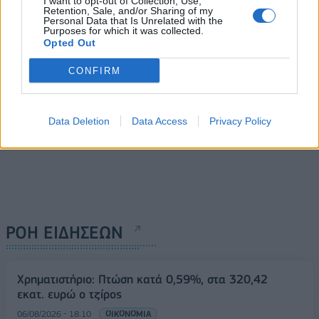
Ελλάδα
I want to opt-out of Collection, Use,
Retention, Sale, and/or Sharing of my
Personal Data that Is Unrelated with the
28/09/2017 - 03:00
Purposes for which it was collected.
Opted Out
CONFIRM
Data Deletion
Data Access
Privacy Policy
ΡΟΗ ΕΙΔΗΣΕΩΝ
Χρηματιστήριο: Πτώση κατά 0,59%, στα 320,42
εκατ. ευρώ ο τζίρος
06/08/2026 - 18:10
ΟΙΚΟΝΟΜΙΑ