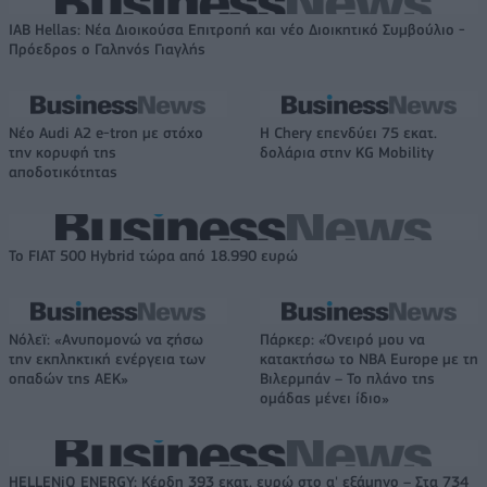
IAB Hellas: Νέα Διοικούσα Επιτροπή και νέο Διοικητικό Συμβούλιο -
Πρόεδρος ο Γαληνός Γιαγλής
Νέο Audi A2 e-tron με στόχο
Η Chery επενδύει 75 εκατ.
την κορυφή της
δολάρια στην KG Mobility
αποδοτικότητας
Το FIAT 500 Hybrid τώρα από 18.990 ευρώ
Νόλεϊ: «Ανυπομονώ να ζήσω
Πάρκερ: «Όνειρό μου να
την εκπληκτική ενέργεια των
κατακτήσω το ΝΒΑ Europe με τη
οπαδών της ΑΕΚ»
Βιλερμπάν – Το πλάνο της
ομάδας μένει ίδιο»
HELLENiQ ENERGY: Κέρδη 393 εκατ. ευρώ στο α' εξάμηνο – Στα 734