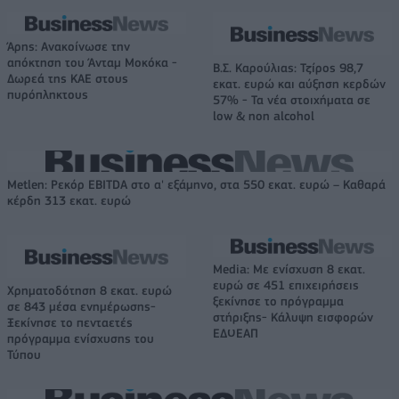
Άρης: Ανακοίνωσε την
απόκτηση του Άνταμ Μοκόκα -
Β.Σ. Καρούλιας: Τζίρος 98,7
Δωρεά της ΚΑΕ στους
εκατ. ευρώ και αύξηση κερδών
πυρόπληκτους
57% - Τα νέα στοιχήματα σε
low & non alcohol
Metlen: Ρεκόρ EBITDA στο α' εξάμηνο, στα 550 εκατ. ευρώ – Καθαρά
κέρδη 313 εκατ. ευρώ
Media: Με ενίσχυση 8 εκατ.
ευρώ σε 451 επιχειρήσεις
Χρηματοδότηση 8 εκατ. ευρώ
ξεκίνησε το πρόγραμμα
σε 843 μέσα ενημέρωσης-
στήριξης- Κάλυψη εισφορών
Ξεκίνησε το πενταετές
ΕΔΟΕΑΠ
πρόγραμμα ενίσχυσης του
Τύπου