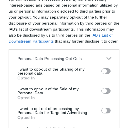
πύλες του σε όλους
interest-based ads based on personal information utilized by
us or personal information disclosed to third parties prior to
your opt-out. You may separately opt-out of the further
disclosure of your personal information by third parties on the
ESG Report 2025: Πώς η ΑΒ Βασιλόπουλος μετατρέπει τη
βιωσιμότητα σε καθημερινή πράξη
IAB’s list of downstream participants. This information may
also be disclosed by us to third parties on the
IAB’s List of
Downstream Participants
that may further disclose it to other
third parties.
Personal Data Processing Opt Outs
ΠΕΡΙΣΣΌΤΕΡΑ ΣΕ ΑΥΤΉ ΤΗΝ ΚΑΤΗΓΟΡΊΑ
I want to opt-out of the Sharing of my
personal data.
Opted In
I want to opt-out of the Sale of my
Personal Data.
Opted In
ΣΕΒ: Mόνο ο ιδιωτικός
I want to opt-out of processing my
τομέας μπορεί να δώσει
Χόγερ (ΕΤΕπ):
Personal Data for Targeted Advertising.
περισσότερες δουλειές
Διευκολύνετε μας να
Opted In
κάνουμε επενδύσεις στην
28/09/2017 - 03:00