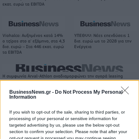
εκατ. ευρώ τα EBITDA
Viohalco: Αυξημένος κατά 14%
ΥΠΕΘΟΟ: Νέες επενδύσεις 1
ο τζίρος στο α' εξάμηνο, στα 4,3
δισ. ευρώ ως το 2028 για την
δισ. ευρώ – Στα 446 εκατ. ευρώ
Ενέργεια
τα EBITDA
Η συμφωνία Arval-Athlon αναδιαμορφώνει την αγορά leasing
BusinessNews.gr -
Do Not Process My Personal
Information
VW: Η δύσκολη εξίσωση της
18η συνεχόμενη χρονιά για τον
αναδιάρθρωσης
ΟΤΕ στη διεθνή σειρά δεικτών
FTSE4Good
If you wish to opt-out of the sale, sharing to third parties, or
processing of your personal or sensitive information for
targeted advertising by us, please use the below opt-out
section to confirm your selection. Please note that after your
Alpha Bank: Για πρώτη φορά το Αρχαίο Θέατρο Επιδαύρου άνοιξε τις
opt-out request is processed you may continue seeing