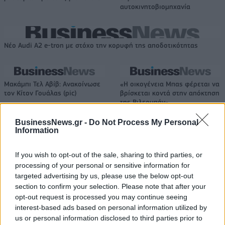
αυτοκινητοβιομηχανία
Νέο Audi A2 e-tron με στόχο την κορυφή της αποδοτικότητας
Μακάμπι Τελ Αβίβ: Ανακοίνωσε
«Η οικογένεια Μπας φέρεται να
τον Κίτον Γουάλας (pic)
βρίσκεται κοντά στην απόκτηση
της Βιλερμπάν»
BusinessNews.gr -
Do Not Process My Personal
Information
Χρηματιστήριο Αθηνών: Εβδομαδιαία άνοδος 1,76%, κέρδη 23,31%
από τις αρχές του έτους
If you wish to opt-out of the sale, sharing to third parties, or
processing of your personal or sensitive information for
targeted advertising by us, please use the below opt-out
section to confirm your selection. Please note that after your
opt-out request is processed you may continue seeing
Ελληνική Αναπτυξιακή Τράπεζα:
Υπ. Μεταφορών: Οριστική λύση
interest-based ads based on personal information utilized by
Με «προίκα» 2 δισ. ευρώ
στο ζήτημα των πινακίδων
us or personal information disclosed to third parties prior to
ανοίγει δρόμο για δάνεια έως 5
κυκλοφορίας - Τέλος στις