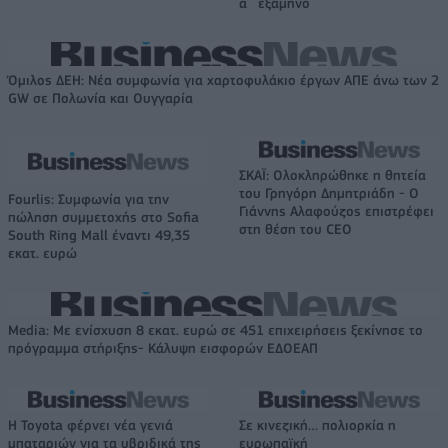
α΄ εξάμηνο
Όμιλος ΔΕΗ: Νέα συμφωνία για χαρτοφυλάκιο έργων ΑΠΕ άνω των 2
GW σε Πολωνία και Ουγγαρία
ΣΚΑΪ: Ολοκληρώθηκε η θητεία
του Γρηγόρη Δημητριάδη - Ο
Fourlis: Συμφωνία για την
Γιάννης Αλαφούζος επιστρέφει
πώληση συμμετοχής στο Sofia
στη θέση του CEO
South Ring Mall έναντι 49,35
εκατ. ευρώ
Media: Με ενίσχυση 8 εκατ. ευρώ σε 451 επιχειρήσεις ξεκίνησε το
πρόγραμμα στήριξης- Κάλυψη εισφορών ΕΔΟΕΑΠ
Η Toyota φέρνει νέα γενιά
Σε κινεζική… πολιορκία η
μπαταριών για τα υβριδικά της
ευρωπαϊκή