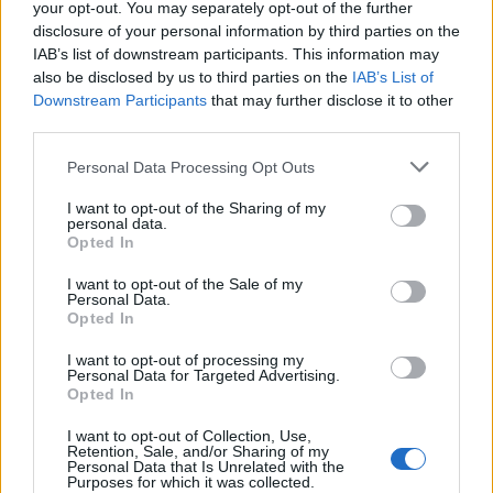
δισ. σε μικρομεσαίες
χρονοβόρες διαδικασίες
your opt-out. You may separately opt-out of the further
disclosure of your personal information by third parties on the
IAB’s list of downstream participants. This information may
also be disclosed by us to third parties on the
IAB’s List of
Η Chery επενδύει 75 εκατ. δολάρια στην KG Mobility
Downstream Participants
that may further disclose it to other
third parties.
Personal Data Processing Opt Outs
Το FIAT 500 Hybrid τώρα από
Ατρόμητος και Novibet
18.990 ευρώ
συνεχίζουν μαζί: Ανανέωση της
I want to opt-out of the Sharing of my
συνεργασίας τους μέχρι το
personal data.
2028
Opted In
I want to opt-out of the Sale of my
Personal Data.
Opted In
18η συνεχόμενη χρονιά για τον ΟΤΕ στη διεθνή σειρά δεικτών
FTSE4Good
I want to opt-out of processing my
Personal Data for Targeted Advertising.
Opted In
Alpha Bank: Για πρώτη φορά το Αρχαίο Θέατρο Επιδαύρου άνοιξε τις
I want to opt-out of Collection, Use,
πύλες του σε όλους
Retention, Sale, and/or Sharing of my
Personal Data that Is Unrelated with the
Purposes for which it was collected.