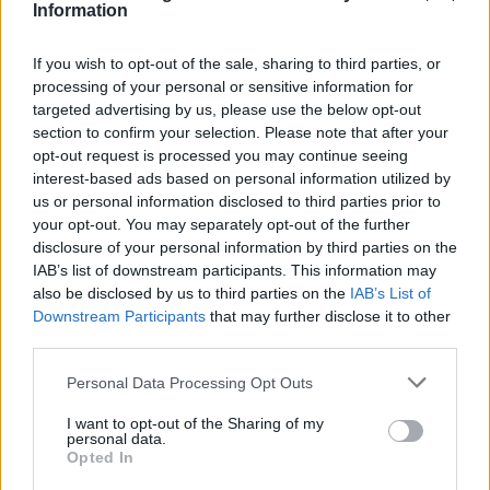
Information
If you wish to opt-out of the sale, sharing to third parties, or
processing of your personal or sensitive information for
targeted advertising by us, please use the below opt-out
section to confirm your selection. Please note that after your
opt-out request is processed you may continue seeing
interest-based ads based on personal information utilized by
us or personal information disclosed to third parties prior to
your opt-out. You may separately opt-out of the further
Ευρωπαϊκό Παίδων: Λύγισε στην παράταση η Ελλάδα, 96-86 από την
disclosure of your personal information by third parties on the
Ισπανία (pics)
IAB’s list of downstream participants. This information may
also be disclosed by us to third parties on the
IAB’s List of
Downstream Participants
that may further disclose it to other
Ράσελ Γουέστμπρουκ: Ο θρύλος
third parties.
του NBA που δεν βρίσκει
Fourlis: Συμφωνία για την
συμβόλαιο
Personal Data Processing Opt Outs
πώληση συμμετοχής στο Sofia
South Ring Mall έναντι 49,35
εκατ. ευρώ
I want to opt-out of the Sharing of my
personal data.
Opted In