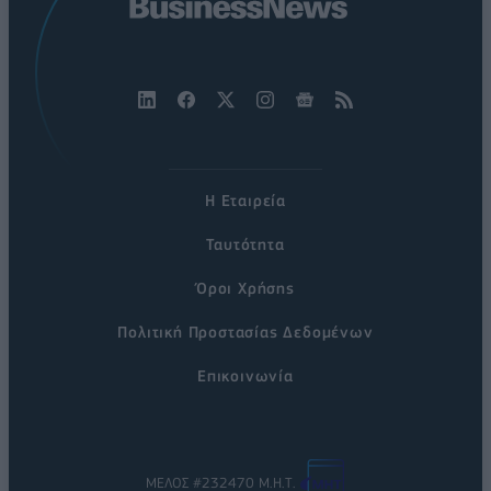
Η Εταιρεία
Ταυτότητα
Όροι Χρήσης
Πολιτική Προστασίας Δεδομένων
Επικοινωνία
ΜΕΛΟΣ #232470 Μ.Η.Τ.