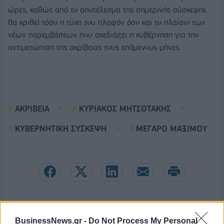
ώρες, καθώς από το αποτέλεσμα της σημερινής σύσκεψης
θα κριθεί τόσο η τύχη του πλαφόν όσο και το πλαίσιο των
νέων παρεμβάσεων που σχεδιάζει η κυβέρνηση για την
αντιμετώπιση της ακρίβειας τους επόμενους μήνες.
ΑΚΡΙΒΕΙΑ
ΚΥΡΙΑΚΟΣ ΜΗΤΣΟΤΑΚΗΣ
ΚΥΒΕΡΝΗΤΙΚΗ ΣΥΣΚΕΨΗ
ΜΕΓΑΡΟ ΜΑΞΙΜΟΥ
BusinessNews.gr -
Do Not Process My Personal