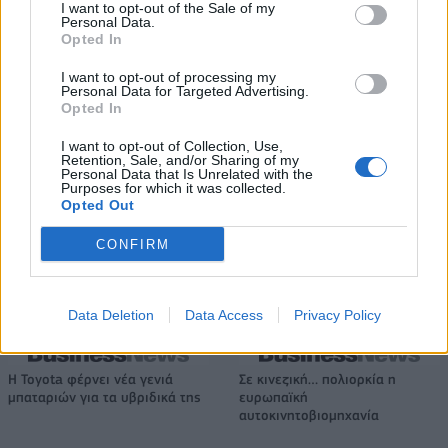
I want to opt-out of the Sale of my
Β.Σ. Καρούλιας: Τζίρος 98,7 εκατ. ευρώ και αύξηση κερδών 57% - Τα
Personal Data.
νέα στοιχήματα σε low & non alcohol
Opted In
I want to opt-out of processing my
Personal Data for Targeted Advertising.
Opted In
Media: Με ενίσχυση 8 εκατ.
ευρώ σε 451 επιχειρήσεις
Deloitte Ελλάδος:
I want to opt-out of Collection, Use,
ξεκίνησε το πρόγραμμα
Χρηματοοικονομικός
Retention, Sale, and/or Sharing of my
στήριξης- Κάλυψη εισφορών
σύμβουλος της ΔΕΗ για την
Personal Data that Is Unrelated with the
ΕΔΟΕΑΠ
Purposes for which it was collected.
είσοδο στην πολωνική αγορά
Opted Out
ενέργειας
CONFIRM
IAB Hellas: Νέα Διοικούσα Επιτροπή και νέο Διοικητικό Συμβούλιο -
Πρόεδρος ο Γαληνός Γιαγλής
Data Deletion
Data Access
Privacy Policy
Η Toyota φέρνει νέα γενιά
Σε κινεζική… πολιορκία η
μπαταριών για τα υβριδικά της
ευρωπαϊκή
αυτοκινητοβιομηχανία