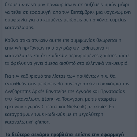
δεσμευτούν να μην προχωρήσουν σε αυξήσεις τιμών μέχρι
να τεθεί σε εφαρμογή, από τον Σεπτέμβριο, μια οργανωμένη
συμφωνία για στοχευμένες μειώσεις σε προϊόντα ευρείας
κατανάλωσης.
Καθοριστικό στοιχείο αυτής της συμφωνίας θεωρείται η
επιλογή προϊόντων που αγοράζουν καθημερινά οι
καταναλωτές και όχι κωδικών περιορισμένης ζήτησης, ώστε
το όφελος να γίνει άμεσα αισθητό στα ελληνικά νοικοκυριά.
Για τον καθορισμό της λίστας των προϊόντων που θα
ενταχθούν στις μειώσεις θα συνεργαστούν η διοικήτρια της
Ανεξάρτητης Αρχής Εποπτείας της Αγοράς και Προστασίας
του Καταναλωτή, Δέσποινα Τσαγγάρη, με τις εταιρείες
ερευνών αγοράς Circana και NielsenIQ, οι οποίες θα
καταγράψουν τους κωδικούς με τη μεγαλύτερη
καταναλωτική ζήτηση.
Το δεύτερο σενάριο προβλέπει επίσης την εφαρμογή