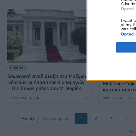
Advertis
Opted 
I want t
of my P
was col
Opted 
ΠΟΛΙΤΙΚΗ
ΕΛΛΑΔΑ
Εσωτερική αναδιάταξη στο Μαξίμου
Ένταση με φοι
φέρνουν οι παραιτήσεις υπουργών
Μαξίμου - Ύψω
– Ο πιθανός ρόλος του Μ. Βορίδη
κρατικά πανεπ
29/03/2024 - 16:04
08/02/2024 - 21:02
Έναρξη
Προηγούμενο
1
2
3
4
Σελ