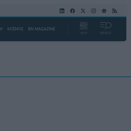
ΚΗ
ΚΟΣΜΟΣ
BN MAGAZINE
ΡΟΗ
ΜΕΝΟΥ