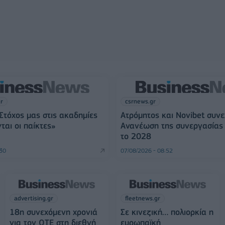
gr
csrnews.gr
«Στόχος μας στις ακαδημίες
Ατρόμητος και Novibet συνε
ται οι παίκτες»
Ανανέωση της συνεργασίας 
το 2028
:30
07/08/2026 - 08:52
advertising.gr
fleetnews.gr
18η συνεχόμενη χρονιά
Σε κινεζική… πολιορκία η
για τον ΟΤΕ στη διεθνή
ευρωπαϊκή