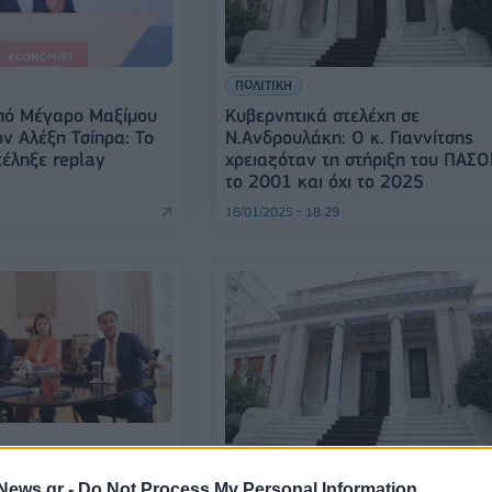
ΠΟΛΙΤΙΚΗ
πό Μέγαρο Μαξίμου
Κυβερνητικά στελέχη σε
ν Αλέξη Τσίπρα: Το
Ν.Ανδρουλάκη: Ο κ. Γιαννίτσης
τέληξε replay
χρειαζόταν τη στήριξη του ΠΑΣ
το 2001 και όχι το 2025
16/01/2025 - 18:29
άξιμου: Τους
ΠΟΛΙΤΙΚΗ
News.gr -
Do Not Process My Personal Information