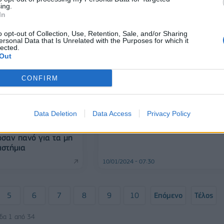
ing.
In
o opt-out of Collection, Use, Retention, Sale, and/or Sharing
ersonal Data that Is Unrelated with the Purposes for which it
lected.
Out
CONFIRM
ΟΙΚΟΝΟΜΙΑ
Σύσκεψη στο Μέγαρο Μαξίμου γ
Data Deletion
Data Access
Privacy Policy
τα μέτρα κατά της ακρίβειας
τητές έξω από το
σαν πανό για τα μη
ιστήμια
10/01/2024 - 07:30
5
6
7
8
9
10
Επόμενο
Τέλος
ίδα 1 από 34