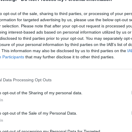
ες τα δωρεάν
Ανακοινώθηκαν οι νέοι γενικοί
χειρουργεία
γραμματείς των υπουργείων - Τ
to opt-out of the sale, sharing to third parties, or processing of your per
40% στο νέο σχήμα είναι γυναίκ
formation for targeted advertising by us, please use the below opt-out s
29/07/2024 - 15:27
r selection. Please note that after your opt-out request is processed y
eing interest-based ads based on personal information utilized by us or
disclosed to third parties prior to your opt-out. You may separately opt-
losure of your personal information by third parties on the IAB’s list of
. This information may also be disclosed by us to third parties on the
IA
Participants
that may further disclose it to other third parties.
l Data Processing Opt Outs
o opt-out of the Sharing of my personal data.
Καμία σκέψη για
ΠΟΛΙΤΙΚΗ
In
ν προθεσμία
Μαξίμου: Η αίτηση του κ.
 το υπουργείο
Ανδρουλάκη θα κριθεί από την
o opt-out of the Sale of my Personal Data.
ολομέλεια της ΑΔΑΕ
In
05/04/2024 - 13:33
to opt-out of processing my Personal Data for Targeted