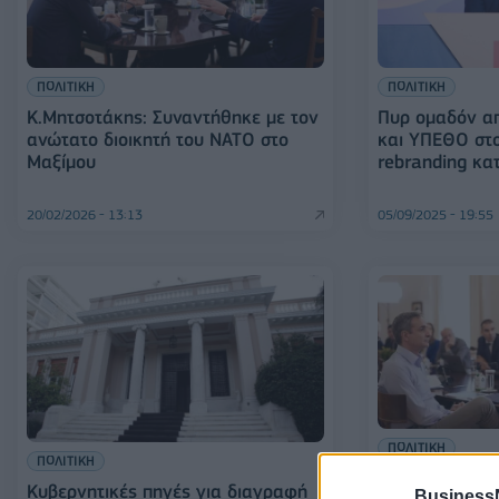
ΠΟΛΙΤΙΚΗ
ΠΟΛΙΤΙΚΗ
Κ.Μητσοτάκης: Συναντήθηκε με τον
Πυρ ομαδόν α
ανώτατο διοικητή του ΝΑΤΟ στο
και ΥΠΕΘΟ στο
Μαξίμου
rebranding κα
20/02/2026 - 13:13
05/09/2025 - 19:55
ΠΟΛΙΤΙΚΗ
ΠΟΛΙΤΙΚΗ
Σύσκεψη στο Μ
Κυβερνητικές πηγές για διαγραφή
Business