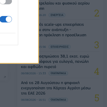
αγορές πετρελαίου και φυσικού αερίου
στην Ευρώπη
06/08/2026 - 16:20
ΕΝΕΡΓΕΙΑ
Οι ελληνικές scale-ups επιχειρήσεις
στρέφονται στην ανάπτυξη -
Μεγαλύτερη πρόκληση η προσέλκυση
πελατών
06/08/2026 - 15:56
ΕΠΙΧΕΙΡΗΣΕΙΣ
ια
ΥΠΑΑΤ: Αποζημιώσεις 38,1 εκατ. ευρώ
σε κτηνοτρόφους για ευλογιά, πανώλη
και αφθώδη πυρετό
06/08/2026 - 15:33
ΟΙΚΟΝΟΜΙΑ
Από τις 28 Αυγούστου η ψηφιακή
ενεργοποίηση της Κάρτας Αγρότη μέσω
της ΕΑΕ 2026
06/08/2026 - 16:51
ΟΙΚΟΝΟΜΙΑ