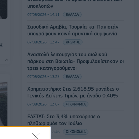
υποκλοπών
07/08/2026 - 14:11
ΕΛΛΑΔΑ
Σαουδική Αραβία, Τουρκία και Πακιστάν
υπογράφουν κοινή αμυντική συμφωνία
07/08/2026 - 13:47
ΚΟΣΜΟΣ
ΟΚ
Αναστολή λειτουργίας του αιολικού
πάρκου στη Βοιωτία- Προφυλακίστηκαν οι
τρεις κατηγορούμενοι
07/08/2026 - 13:23
ΕΛΛΑΔΑ
Χρηματιστήριο: Στις 2.618,95 μονάδες ο
Γενικός Δείκτης Τιμών, με άνοδο 0,40%
07/08/2026 - 13:07
ΟΙΚΟΝΟΜΙΑ
ΕΛΣΤΑΤ: Στο 3,4% υποχώρησε ο
πληθωρισμός τον Ιούλιο
07/08/2026 - 12:46
ΟΙΚΟΝΟΜΙΑ