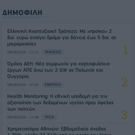
ΔΗΜΟΦΙΛΗ
Ελληνική Αναπτυξιακή Τράπεζα: Με «προίκα» 2
δισ. ευρώ ανοίγει δρόμο για δάνεια έως 5 δισ. σε
μικρομεσαίες
08/08/2026 - 11:22
ΤΡΑΠΕΖΕΣ
Όμιλος ΔΕΗ: Νέα συμφωνία για χαρτοφυλάκιο
έργων ΑΠΕ άνω των 2 GW σε Πολωνία και
Ουγγαρία
08/08/2026 - 10:26
ΕΝΕΡΓΕΙΑ
Health Monitoring: Η εθνική υποδομή για την
αξιοποίηση των δεδομένων υγείας προς όφελος
των πολιτών
08/08/2026 - 11:48
ΥΓΕΙΑ
Χρηματιστήριο Αθηνών: Εβδομαδιαία άνοδος
1,76%, κέρδη 23,31% από τις αρχές του έτους