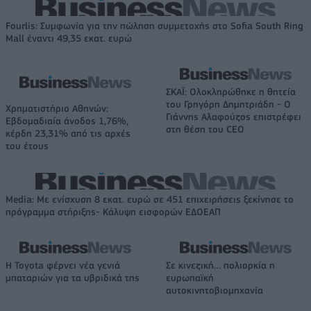
Fourlis: Συμφωνία για την πώληση συμμετοχής στο Sofia South Ring
Mall έναντι 49,35 εκατ. ευρώ
ΣΚΑΪ: Ολοκληρώθηκε η θητεία
του Γρηγόρη Δημητριάδη - Ο
Χρηματιστήριο Αθηνών:
Γιάννης Αλαφούζος επιστρέφει
Εβδομαδιαία άνοδος 1,76%,
στη θέση του CEO
κέρδη 23,31% από τις αρχές
του έτους
Media: Με ενίσχυση 8 εκατ. ευρώ σε 451 επιχειρήσεις ξεκίνησε το
πρόγραμμα στήριξης- Κάλυψη εισφορών ΕΔΟΕΑΠ
Η Toyota φέρνει νέα γενιά
Σε κινεζική… πολιορκία η
μπαταριών για τα υβριδικά της
ευρωπαϊκή
αυτοκινητοβιομηχανία