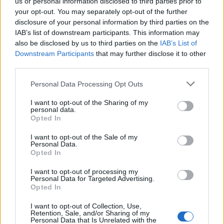
us or personal information disclosed to third parties prior to
your opt-out. You may separately opt-out of the further
ΠΕΡΙΣΣΌΤΕΡΑ ΣΕ ΑΥΤΉ ΤΗΝ ΚΑΤΗΓΟΡΊΑ
disclosure of your personal information by third parties on the
IAB’s list of downstream participants. This information may
also be disclosed by us to third parties on the
IAB’s List of
Downstream Participants
that may further disclose it to other
third parties.
Personal Data Processing Opt Outs
I want to opt-out of the Sharing of my
personal data.
Πυρκαγιά Αττικής: Στην
Ποια επιδόματα θα
Opted In
κρατική αρωγή οι
καταβάλλονται σε
αγροτικές εκμεταλλεύσεις
προπληρωμένη κάρτα -
I want to opt-out of the Sale of my
Personal Data.
που υπέστησαν ζημιές
Μόνο το 50% σε μετρητά
Opted In
στον εξοπλισμό
20/08/2024 - 08:52
19/08/2024 - 18:45
I want to opt-out of processing my
Personal Data for Targeted Advertising.
Opted In
I want to opt-out of Collection, Use,
Retention, Sale, and/or Sharing of my
Personal Data that Is Unrelated with the