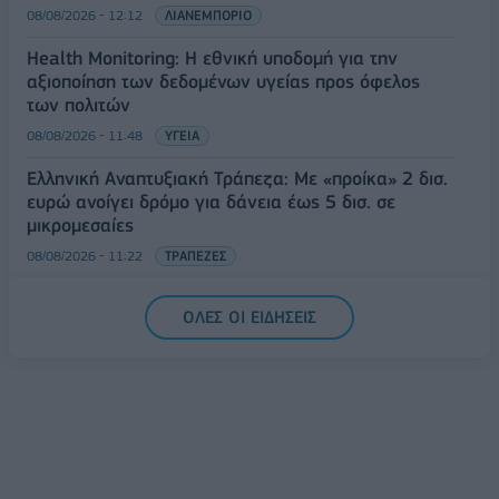
08/08/2026 - 12:12
ΛΙΑΝΕΜΠΟΡΙΟ
Health Monitoring: Η εθνική υποδομή για την
αξιοποίηση των δεδομένων υγείας προς όφελος
των πολιτών
08/08/2026 - 11:48
ΥΓΕΙΑ
Ελληνική Αναπτυξιακή Τράπεζα: Με «προίκα» 2 δισ.
ευρώ ανοίγει δρόμο για δάνεια έως 5 δισ. σε
μικρομεσαίες
08/08/2026 - 11:22
ΤΡΑΠΕΖΕΣ
5G παντού, 6G στον ορίζοντα: Πού βρίσκεται η
ΟΛΕΣ ΟΙ ΕΙΔΗΣΕΙΣ
Ελλάδα στη μεγάλη τεχνολογική μετάβαση
08/08/2026 - 10:54
ΤΕΧΝΟΛΟΓΙΑ