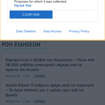
Purposes for which it was collected.
Opted Out
CONFIRM
Data Deletion
Data Access
Privacy Policy
ΡΟΗ ΕΙΔΗΣΕΩΝ
Κορυφώνεται η έξοδος του Αυγούστου – Πάνω από
56.000 επιβάτες αναχωρούν σήμερα από τα
λιμάνια της Αττικής
08/08/2026 - 14:30
ΕΛΛΑΔΑ
Δυτική Αττική: Η επόμενη ημέρα μετά τις πυρκαγιές
– Τα έργα Antinero και η «μάχη» πριν από τις
βροχές
08/08/2026 - 14:08
ΕΛΛΑΔΑ