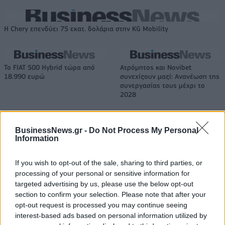
Η Chery επενδύει 75 εκατ. δολάρια στην KG Mobility
Το FIAT 500 Hybrid τώρα από
Ατρόμητος και Novibet
18.990 ευρώ
συνεχίζουν μαζί: Ανανέωση της
συνεργασίας τους μέχρι το
2028
BusinessNews.gr -
Do Not Process My Personal
18η συνεχόμενη χρονιά για τον ΟΤΕ στη διεθνή σειρά δεικτών
Information
FTSE4Good
If you wish to opt-out of the sale, sharing to third parties, or
processing of your personal or sensitive information for
Alpha Bank: Για πρώτη φορά το Αρχαίο Θέατρο Επιδαύρου άνοιξε τις
targeted advertising by us, please use the below opt-out
πύλες του σε όλους
section to confirm your selection. Please note that after your
opt-out request is processed you may continue seeing
interest-based ads based on personal information utilized by