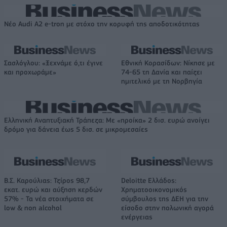
Νέο Audi A2 e-tron με στόχο την κορυφή της αποδοτικότητας
Σασλόγλου: «Ξεχνάμε ό,τι έγινε
Εθνική Κορασίδων: Νίκησε με
και προχωράμε»
74-65 τη Δανία και παίζει
ημιτελικό με τη Νορβηγία
Ελληνική Αναπτυξιακή Τράπεζα: Με «προίκα» 2 δισ. ευρώ ανοίγει
δρόμο για δάνεια έως 5 δισ. σε μικρομεσαίες
Β.Σ. Καρούλιας: Τζίρος 98,7
Deloitte Ελλάδος:
εκατ. ευρώ και αύξηση κερδών
Χρηματοοικονομικός
57% - Τα νέα στοιχήματα σε
σύμβουλος της ΔΕΗ για την
low & non alcohol
είσοδο στην πολωνική αγορά
ενέργειας