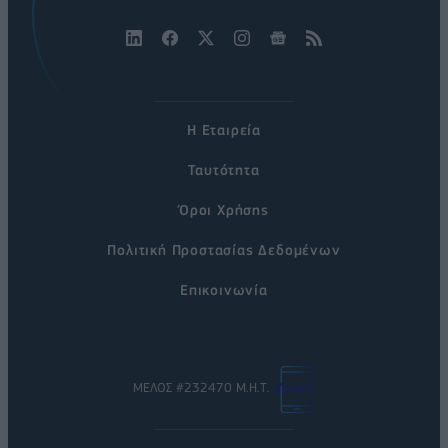
Η Εταιρεία
Ταυτότητα
Όροι Χρήσης
Πολιτική Προστασίας Δεδομένων
Επικοινωνία
ΜΕΛΟΣ #232470 Μ.Η.Τ.