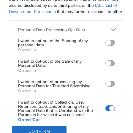
also be disclosed by us to third parties on the
IAB’s List of
Η Chery επενδύει 75 εκατ. δολάρια στην KG Mobility
Downstream Participants
that may further disclose it to other
third parties.
Personal Data Processing Opt Outs
Το FIAT 500 Hybrid τώρα από
Ατρόμητος και Novibet
18.990 ευρώ
συνεχίζουν μαζί: Ανανέωση της
I want to opt-out of the Sharing of my
συνεργασίας τους μέχρι το
personal data.
2028
Opted In
I want to opt-out of the Sale of my
Personal Data.
18η συνεχόμενη χρονιά για τον ΟΤΕ στη διεθνή σειρά δεικτών
Opted In
FTSE4Good
I want to opt-out of processing my
Personal Data for Targeted Advertising.
Opted In
Alpha Bank: Για πρώτη φορά το Αρχαίο Θέατρο Επιδαύρου άνοιξε τις
I want to opt-out of Collection, Use,
πύλες του σε όλους
Retention, Sale, and/or Sharing of my
Personal Data that Is Unrelated with the
Purposes for which it was collected.
Opted Out
CONFIRM