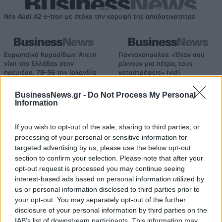
Νέο Audi A2 e-tron με στόχο την κορυφή της αποδοτικότητας
Ευρωπαϊκό Κορασίδων: Άνετη
Γιαννακόπουλος: «Όταν σου
νίκη της Ελλάδας στην
ρίχνουν μια πέτρα, τους
πρεμιέρα, 78-36 την Ιρλανδία
καταστρέφεις» (vid)
BusinessNews.gr -
Do Not Process My Personal
Information
ΕΛΣΤΑΤ: Στο 3,4% υποχώρησε ο πληθωρισμός τον Ιούλιο
If you wish to opt-out of the sale, sharing to third parties, or
processing of your personal or sensitive information for
targeted advertising by us, please use the below opt-out
section to confirm your selection. Please note that after your
Χρηματοδότηση 8 εκατ. ευρώ
Metlen: Ρεκόρ EBITDA στο α'
opt-out request is processed you may continue seeing
σε 843 μέσα ενημέρωσης-
εξάμηνο, στα 550 εκατ. ευρώ –
Ξεκίνησε το πενταετές
Καθαρά κέρδη 313 εκατ. ευρώ
interest-based ads based on personal information utilized by
πρόγραμμα ενίσχυσης του
us or personal information disclosed to third parties prior to
Τύπου
your opt-out. You may separately opt-out of the further
disclosure of your personal information by third parties on the
IAB’s list of downstream participants. This information may