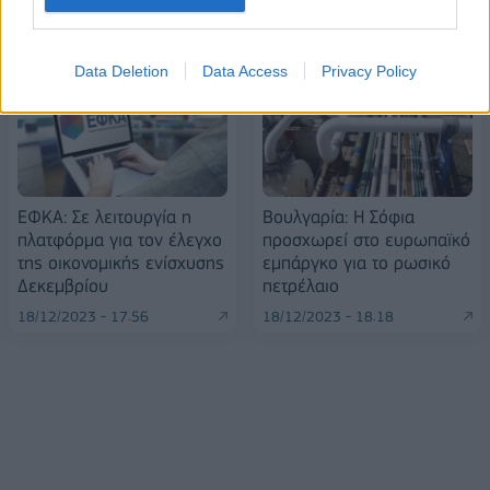
ΠΕΡΙΣΣΌΤΕΡΑ ΣΕ ΑΥΤΉ ΤΗΝ ΚΑΤΗΓΟΡΊΑ
Data Deletion
Data Access
Privacy Policy
ΕΦΚΑ: Σε λειτουργία η
Βουλγαρία: Η Σόφια
πλατφόρμα για τον έλεγχο
προσχωρεί στο ευρωπαϊκό
της οικονομικής ενίσχυσης
εμπάργκο για το ρωσικό
Δεκεμβρίου
πετρέλαιο
18/12/2023 - 17:56
18/12/2023 - 18:18