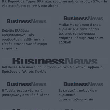
Β.Σ. Καρούλιας: Τζίρος 98,7 εκατ. ευρώ και αύξηση κερδών 57% - Τα
νέα στοιχήματα σε low & non alcohol
Media: Με ενίσχυση 8 εκατ.
ευρώ σε 451 επιχειρήσεις
Deloitte Ελλάδος:
ξεκίνησε το πρόγραμμα
Χρηματοοικονομικός
στήριξης- Κάλυψη εισφορών
σύμβουλος της ΔΕΗ για την
ΕΔΟΕΑΠ
είσοδο στην πολωνική αγορά
ενέργειας
IAB Hellas: Νέα Διοικούσα Επιτροπή και νέο Διοικητικό Συμβούλιο -
Πρόεδρος ο Γαληνός Γιαγλής
Η Toyota φέρνει νέα γενιά
Σε κινεζική… πολιορκία η
μπαταριών για τα υβριδικά της
ευρωπαϊκή
αυτοκινητοβιομηχανία