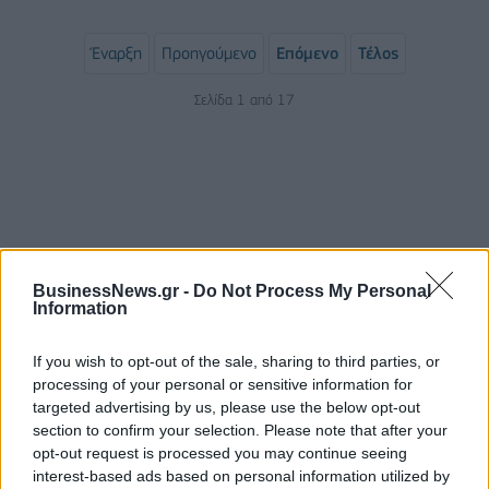
Έναρξη
Προηγούμενο
Επόμενο
Τέλος
Σελίδα 1 από 17
BusinessNews.gr -
Do Not Process My Personal
Information
ΡΟΗ ΕΙΔΗΣΕΩΝ
If you wish to opt-out of the sale, sharing to third parties, or
processing of your personal or sensitive information for
targeted advertising by us, please use the below opt-out
section to confirm your selection. Please note that after your
Όμιλος ΔΕΗ: Νέα συμφωνία για χαρτοφυλάκιο
opt-out request is processed you may continue seeing
έργων ΑΠΕ άνω των 2 GW σε Πολωνία και
interest-based ads based on personal information utilized by
Ουγγαρία