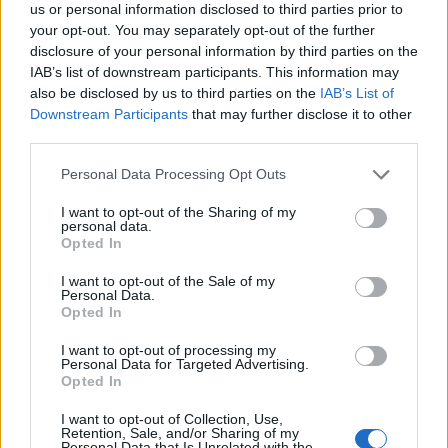
us or personal information disclosed to third parties prior to
08/08/2026 - 10:26
ΕΝΕΡΓΕΙΑ
your opt-out. You may separately opt-out of the further
disclosure of your personal information by third parties on the
ΣΚΑΪ: Ολοκληρώθηκε η θητεία του Γρηγόρη
IAB’s list of downstream participants. This information may
Δημητριάδη - Ο Γιάννης Αλαφούζος επιστρέφει στη
also be disclosed by us to third parties on the
IAB’s List of
θέση του CEO
Downstream Participants
that may further disclose it to other
08/08/2026 - 10:02
MEDIA
third parties.
ΥΠΑΑΤ: Επιπλέον 12,5 εκατ. ευρώ στις Περιφέρειες
Personal Data Processing Opt Outs
για την ενίσχυση της βιοασφάλειας
I want to opt-out of the Sharing of my
07/08/2026 - 17:02
ΟΙΚΟΝΟΜΙΑ
personal data.
Opted In
Deloitte Ελλάδος: Χρηματοοικονομικός σύμβουλος
της ΔΕΗ για την είσοδο στην πολωνική αγορά
I want to opt-out of the Sale of my
Personal Data.
ενέργειας
Opted In
07/08/2026 - 16:38
ΕΠΙΧΕΙΡΗΣΕΙΣ
I want to opt-out of processing my
Στρατηγική επένδυση του EFA GROUP στη Fractal
Personal Data for Targeted Advertising.
Opted In
για την ανάπτυξη προηγμένων αμυντικών
τεχνολογιών
I want to opt-out of Collection, Use,
Retention, Sale, and/or Sharing of my
07/08/2026 - 16:11
ΕΠΙΧΕΙΡΗΣΕΙΣ
Personal Data that Is Unrelated with the