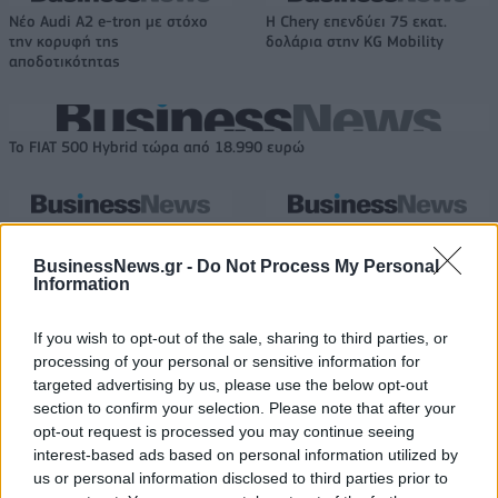
Νέο Audi A2 e-tron με στόχο
Η Chery επενδύει 75 εκατ.
την κορυφή της
δολάρια στην KG Mobility
αποδοτικότητας
Το FIAT 500 Hybrid τώρα από 18.990 ευρώ
Θανάσης Σπανούλης: "Θα είμαι
Στους Ντένβερ Νάγκετς ο Λόνι
χαρούμενος με ένα μετάλλιο"
Γουόκερ
BusinessNews.gr -
Do Not Process My Personal
Information
If you wish to opt-out of the sale, sharing to third parties, or
HELLENiQ ENERGY: Κέρδη 393 εκατ. ευρώ στο α' εξάμηνο – Στα 734
εκατ. ευρώ τα EBITDA
processing of your personal or sensitive information for
targeted advertising by us, please use the below opt-out
section to confirm your selection. Please note that after your
opt-out request is processed you may continue seeing
interest-based ads based on personal information utilized by
Viohalco: Αυξημένος κατά 14%
ΥΠΕΘΟΟ: Νέες επενδύσεις 1
us or personal information disclosed to third parties prior to
ο τζίρος στο α' εξάμηνο, στα 4,3
δισ. ευρώ ως το 2028 για την