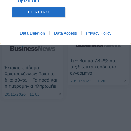
Opted Out
CONFIRM
ΠΕΡΙΣΣΌΤΕΡΑ ΣΕ ΑΥΤΉ ΤΗΝ ΚΑΤΗΓΟΡΊΑ
Data Deletion
Data Access
Privacy Policy
ΤτΕ: Βουτιά 78,2% στα
ταξιδιωτικά έσοδα στο
Έκτακτο επίδομα
εννεάμηνο
Χριστουγέννων: Ποιοι το
δικαιούνται - Τα ποσά και
20/11/2020 - 11:28
η ημερομηνία πληρωμής
20/11/2020 - 11:03