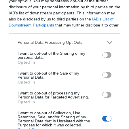
your opt-out. You may separately opt-out of the further
δισ. ευρώ – Στα 446 εκατ. ευρώ
Ενέργεια
disclosure of your personal information by third parties on the
τα EBITDA
IAB’s list of downstream participants. This information may
also be disclosed by us to third parties on the
IAB’s List of
Downstream Participants
that may further disclose it to other
Η συμφωνία Arval-Athlon αναδιαμορφώνει την αγορά leasing
third parties.
Personal Data Processing Opt Outs
VW: Η δύσκολη εξίσωση της
Alpha Bank: Για πρώτη φορά το
I want to opt-out of the Sharing of my
personal data.
αναδιάρθρωσης
Αρχαίο Θέατρο Επιδαύρου
Opted In
άνοιξε τις πύλες του σε όλους
I want to opt-out of the Sale of my
Personal Data.
Opted In
ESG Report 2025: Πώς η ΑΒ Βασιλόπουλος μετατρέπει τη
βιωσιμότητα σε καθημερινή πράξη
I want to opt-out of processing my
Personal Data for Targeted Advertising.
Opted In
Stoiximan: «Πού ήσουν;» στις μεγάλες στιγμές του Ολυμπιακού
I want to opt-out of Collection, Use,
Retention, Sale, and/or Sharing of my
Personal Data that Is Unrelated with the
Purposes for which it was collected.