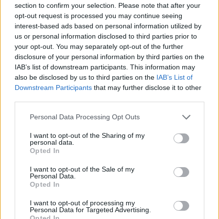
αναβαθμίζεται
section to confirm your selection. Please note that after your
07/03/2018 - 02:00
opt-out request is processed you may continue seeing
07/03/2018 - 02:00
interest-based ads based on personal information utilized by
us or personal information disclosed to third parties prior to
your opt-out. You may separately opt-out of the further
disclosure of your personal information by third parties on the
IAB’s list of downstream participants. This information may
also be disclosed by us to third parties on the
IAB’s List of
Downstream Participants
that may further disclose it to other
third parties.
Personal Data Processing Opt Outs
I want to opt-out of the Sharing of my
personal data.
Opted In
ΡΟΗ ΕΙΔΗΣΕΩΝ
I want to opt-out of the Sale of my
Personal Data.
Opted In
Κορυφώνεται η έξοδος του Αυγούστου – Πάνω από
I want to opt-out of processing my
56.000 επιβάτες αναχωρούν σήμερα από τα
Personal Data for Targeted Advertising.
λιμάνια της Αττικής
Opted In