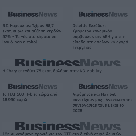
Β.Σ. Καρούλιας: Τζίρος 98,7
Deloitte Ελλάδος:
εκατ. ευρώ και αύξηση κερδών
Χρηματοοικονομικός
57% - Τα νέα στοιχήματα σε
σύμβουλος της ΔΕΗ για την
low & non alcohol
είσοδο στην πολωνική αγορά
ενέργειας
Η Chery επενδύει 75 εκατ. δολάρια στην KG Mobility
Το FIAT 500 Hybrid τώρα από
Ατρόμητος και Novibet
18.990 ευρώ
συνεχίζουν μαζί: Ανανέωση της
συνεργασίας τους μέχρι το
2028
18η συνεχόμενη χρονιά για τον ΟΤΕ στη διεθνή σειρά δεικτών