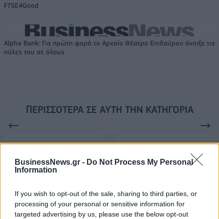
FTSE4Good
Alpha Bank: Για πρώτη φορά το Αρχαίο Θέατρο Επιδαύρου άνοιξε τις
πύλες του σε όλους
ΠΕΡΙΣΣΌΤΕΡΑ ΣΕ ΑΥΤΉ ΤΗΝ ΚΑΤΗΓΟΡΊΑ
BusinessNews.gr -
Do Not Process My Personal
Information
ΕΚΑΒ: Το σύστημα
Αμαλιάδα: Το πρωτοδικείο
If you wish to opt-out of the sale, sharing to third parties, or
τηλεματικής επεκτείνεται
«κούρεψε» 340.000 ευρώ
processing of your personal or sensitive information for
στην Αττική και
από δανειολήπτρια
targeted advertising by us, please use the below opt-out