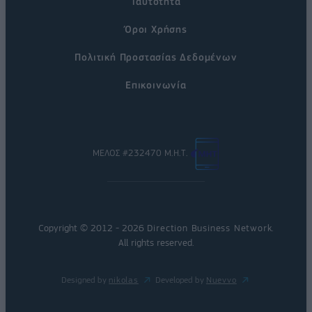
Ταυτότητα
Όροι Χρήσης
Πολιτική Προστασίας Δεδομένων
Επικοινωνία
ΜΕΛΟΣ #232470 Μ.Η.Τ.
Copyright © 2012 - 2026
Direction Business Network
.
All rights reserved.
Designed by
nikolas
Developed by
Nuevvo