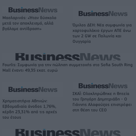
Μασλαρινός: «Ήταν δύσκολο
μετά τον αποκλεισμό, αλλά
Όμιλος ΔΕΗ: Νέα συμφωνία για
βγάλαμε αντίδραση»
χαρτοφυλάκιο έργων ΑΠΕ άνω
των 2 GW σε Πολωνία και
Ουγγαρία
Fourlis: Συμφωνία για την πώληση συμμετοχής στο Sofia South Ring
Mall έναντι 49,35 εκατ. ευρώ
ΣΚΑΪ: Ολοκληρώθηκε η θητεία
του Γρηγόρη Δημητριάδη - Ο
Χρηματιστήριο Αθηνών:
Γιάννης Αλαφούζος επιστρέφει
Εβδομαδιαία άνοδος 1,76%,
στη θέση του CEO
κέρδη 23,31% από τις αρχές
του έτους