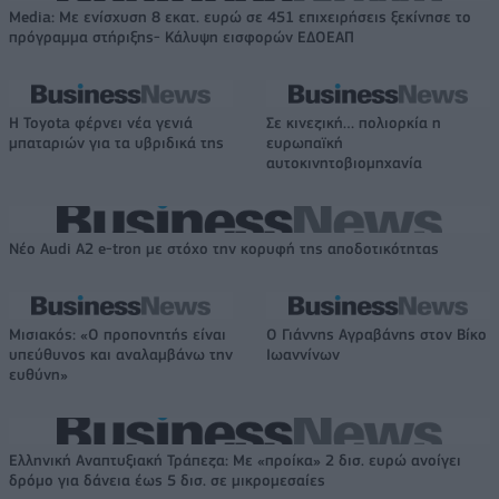
Media: Με ενίσχυση 8 εκατ. ευρώ σε 451 επιχειρήσεις ξεκίνησε το
πρόγραμμα στήριξης- Κάλυψη εισφορών ΕΔΟΕΑΠ
Η Toyota φέρνει νέα γενιά
Σε κινεζική… πολιορκία η
μπαταριών για τα υβριδικά της
ευρωπαϊκή
αυτοκινητοβιομηχανία
Νέο Audi A2 e-tron με στόχο την κορυφή της αποδοτικότητας
Μισιακός: «Ο προπονητής είναι
Ο Γιάννης Αγραβάνης στον Βίκο
υπεύθυνος και αναλαμβάνω την
Ιωαννίνων
ευθύνη»
Ελληνική Αναπτυξιακή Τράπεζα: Με «προίκα» 2 δισ. ευρώ ανοίγει
δρόμο για δάνεια έως 5 δισ. σε μικρομεσαίες