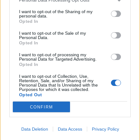
ΕΕ-Κ. Κάλας:
Οι αγώνες UFC στον
I want to opt-out of the Sharing of my
"Προτεραιότητα της
Λευκό Οίκο συμπυκνώνουν
personal data.
Ευρώπης αποτελεί η
την αθλητική, πολιτική και
Opted In
αποκλιμάκωση στη Μέση
οικονομική εξουσία του
Ανατολή"
I want to opt-out of the Sale of my
Ντόναλντ Τραμπ
Personal Data.
15/06/2026 - 13:39
Opted In
15/06/2026 - 12:53
I want to opt-out of processing my
Personal Data for Targeted Advertising.
Opted In
I want to opt-out of Collection, Use,
Retention, Sale, and/or Sharing of my
Personal Data that Is Unrelated with the
Purposes for which it was collected.
Opted Out
CONFIRM
Data Deletion
Data Access
Privacy Policy
ΡΟΗ ΕΙΔΗΣΕΩΝ