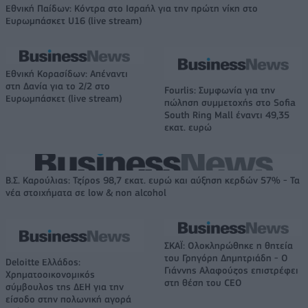
Εθνική Παίδων: Κόντρα στο Ισραήλ για την πρώτη νίκη στο
Ευρωμπάσκετ U16 (live stream)
Εθνική Κορασίδων: Απέναντι
στη Δανία για το 2/2 στο
Fourlis: Συμφωνία για την
Ευρωμπάσκετ (live stream)
πώληση συμμετοχής στο Sofia
South Ring Mall έναντι 49,35
εκατ. ευρώ
Β.Σ. Καρούλιας: Τζίρος 98,7 εκατ. ευρώ και αύξηση κερδών 57% - Τα
νέα στοιχήματα σε low & non alcohol
ΣΚΑΪ: Ολοκληρώθηκε η θητεία
του Γρηγόρη Δημητριάδη - Ο
Deloitte Ελλάδος:
Γιάννης Αλαφούζος επιστρέφει
Χρηματοοικονομικός
στη θέση του CEO
σύμβουλος της ΔΕΗ για την
είσοδο στην πολωνική αγορά