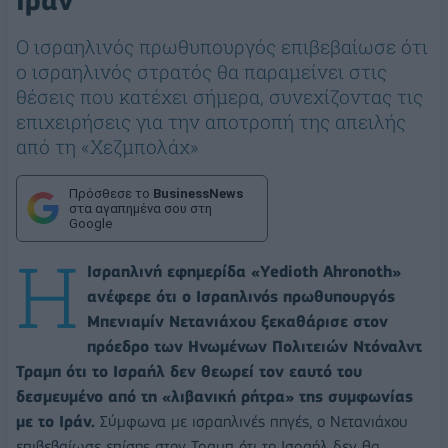
Ιράν"
Ο ισραηλινός πρωθυπουργός επιβεβαίωσε ότι
ο ισραηλινός στρατός θα παραμείνει στις
θέσεις που κατέχει σήμερα, συνεχίζοντας τις
επιχειρήσεις για την αποτροπή της απειλής
από τη «Χεζμπολάχ»
Πρόσθεσε το
BusinessNews
στα αγαπημένα σου στη
Google
Η
Ισραηλινή εφημερίδα «Yedioth Ahronoth»
ανέφερε ότι ο Ισραηλινός πρωθυπουργός
Μπενιαμίν Νετανιάχου ξεκαθάρισε στον
πρόεδρο των Ηνωμένων Πολιτειών Ντόναλντ
Τραμπ ότι το Ισραήλ δεν θεωρεί τον εαυτό του
δεσμευμένο από τη «λιβανική ρήτρα» της συμφωνίας
με το Ιράν.
Σύμφωνα με ισραηλινές πηγές, ο Νετανιάχου
επιβεβαίωσε επίσης στον Τραμπ ότι το Ισραήλ δεν θα