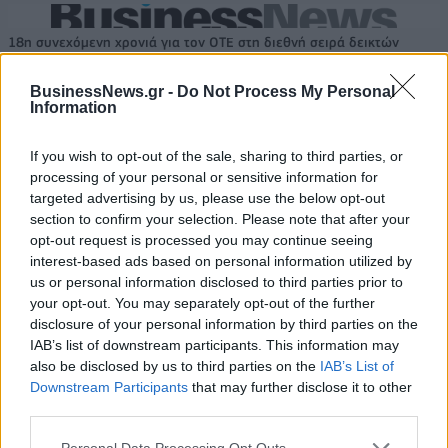
18η συνεχόμενη χρονιά για τον ΟΤΕ στη διεθνή σειρά δεικτών
FTSE4Good
BusinessNews.gr -
Do Not Process My Personal
Information
Alpha Bank: Για πρώτη φορά το Αρχαίο Θέατρο Επιδαύρου άνοιξε τις
πύλες του σε όλους
If you wish to opt-out of the sale, sharing to third parties, or
processing of your personal or sensitive information for
targeted advertising by us, please use the below opt-out
section to confirm your selection. Please note that after your
opt-out request is processed you may continue seeing
interest-based ads based on personal information utilized by
ΠΕΡΙΣΣΌΤΕΡΑ ΣΕ ΑΥΤΉ ΤΗΝ ΚΑΤΗΓΟΡΊΑ
us or personal information disclosed to third parties prior to
your opt-out. You may separately opt-out of the further
disclosure of your personal information by third parties on the
IAB’s list of downstream participants. This information may
also be disclosed by us to third parties on the
IAB’s List of
Downstream Participants
that may further disclose it to other
third parties.
Personal Data Processing Opt Outs