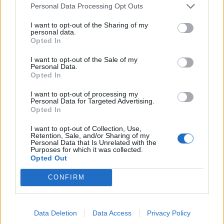
Personal Data Processing Opt Outs
I want to opt-out of the Sharing of my
Ο Ένες Καντέρ θέλει να
personal data.
δηλώσει συμμετοχή στο ντραφτ
Opted In
Fourlis: Συμφωνία για την
του WNBA!
πώληση συμμετοχής στο Sofia
I want to opt-out of the Sale of my
South Ring Mall έναντι 49,35
Personal Data.
εκατ. ευρώ
Opted In
I want to opt-out of processing my
Personal Data for Targeted Advertising.
Β.Σ. Καρούλιας: Τζίρος 98,7 εκατ. ευρώ και αύξηση κερδών 57% - Τα
Opted In
νέα στοιχήματα σε low & non alcohol
I want to opt-out of Collection, Use,
Retention, Sale, and/or Sharing of my
Personal Data that Is Unrelated with the
Purposes for which it was collected.
Media: Με ενίσχυση 8 εκατ.
Opted Out
ευρώ σε 451 επιχειρήσεις
Deloitte Ελλάδος:
ξεκίνησε το πρόγραμμα
Χρηματοοικονομικός
CONFIRM
στήριξης- Κάλυψη εισφορών
σύμβουλος της ΔΕΗ για την
ΕΔΟΕΑΠ
είσοδο στην πολωνική αγορά
ενέργειας
Data Deletion
Data Access
Privacy Policy