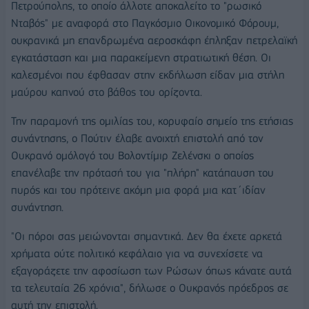
Πετρούπολης, το οποίο άλλοτε αποκαλείτο το "ρωσικό
Νταβός" με αναφορά στο Παγκόσμιο Οικονομικό Φόρουμ,
ουκρανικά μη επανδρωμένα αεροσκάφη έπληξαν πετρελαϊκή
εγκατάσταση και μια παρακείμενη στρατιωτική θέση. Οι
καλεσμένοι που έφθασαν στην εκδήλωση είδαν μια στήλη
μαύρου καπνού στο βάθος του ορίζοντα.
Την παραμονή της ομιλίας του, κορυφαίο σημείο της ετήσιας
συνάντησης, ο Πούτιν έλαβε ανοιχτή επιστολή από τον
Ουκρανό ομόλογό του Βολοντίμιρ Ζελένσκι ο οποίος
επανέλαβε την πρότασή του για "πλήρη" κατάπαυση του
πυρός και του πρότεινε ακόμη μια φορά μια κατ΄ιδίαν
συνάντηση.
"Οι πόροι σας μειώνονται σημαντικά. Δεν θα έχετε αρκετά
χρήματα ούτε πολιτικό κεφάλαιο για να συνεχίσετε να
εξαγοράζετε την αφοσίωση των Ρώσων όπως κάνατε αυτά
τα τελευταία 26 χρόνια", δήλωσε ο Ουκρανός πρόεδρος σε
αυτή την επιστολή.