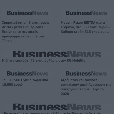
Χρηματοδότηση 8 εκατ. ευρώ
Metlen: Ρεκόρ EBITDA στο α'
σε 843 μέσα ενημέρωσης-
εξάμηνο, στα 550 εκατ. ευρώ –
Ξεκίνησε το πενταετές
Καθαρά κέρδη 313 εκατ. ευρώ
πρόγραμμα ενίσχυσης του
Τύπου
Η Chery επενδύει 75 εκατ. δολάρια στην KG Mobility
Το FIAT 500 Hybrid τώρα από
Ατρόμητος και Novibet
18.990 ευρώ
συνεχίζουν μαζί: Ανανέωση της
συνεργασίας τους μέχρι το
2028
18η συνεχόμενη χρονιά για τον ΟΤΕ στη διεθνή σειρά δεικτών