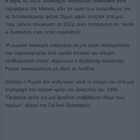
Η Βέρα, 42 ετών, ιδιοκτήτρια ινστιτούτου αισθητικής στην
περιφέρεια της Μόσχας, είδε τις τιμές των προμηθειών της
να διπλασιάζονται φέτος. Όμως αφού επέζησε από μια
"παρ' ολίγον πτώχευση" το 2022, είναι πεπεισμένη ότι "αυτές
οι δυσκολίες είναι απλά ενοχλήσεις".
"Η ρωσική οικονομία εισέρχεται σε μια φάση στασιμότητας,
που χαρακτηρίζεται από υψηλά επιτόκια και ισχυρή
πληθωριστική πίεση", σημειώνει ο Αλεξάντερ Κολιάντερ,
Ρώσος οικονομολόγος με έδρα το Λονδίνο.
Ωστόσο, η Ρωσία δεν κινδυνεύει κατά τη γνώμη του από μια
επιστροφή στη χαοτική κρίση της δεκαετίας του 1990.
"Πρόκειται απλά για μια βραδεία υποβάθμιση όλων των
τομέων", εξηγεί στο Γαλλικό Πρακτορείο.