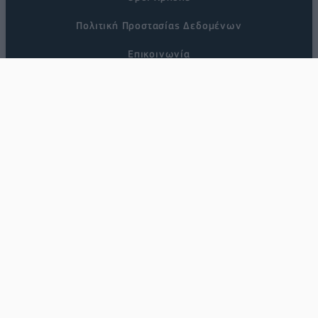
Πολιτική Προστασίας Δεδομένων
Επικοινωνία
ΜΕΛΟΣ #232470 Μ.Η.Τ.
Copyright © 2012 - 2026
Direction Business Network
.
All rights reserved.
Designed by
nikolas
Developed by
Nuevvo