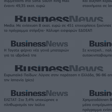
συμμετοχής στο Sofia South Ring Mall
και αύξηση κερδ
έναντι 49,35 εκατ. ευρώ
στοιχήματα σε lo
Media: Με ενίσχυση 8 εκατ. ευρώ σε 451 επιχειρήσεις ξεκίνησε
το πρόγραμμα στήριξης- Κάλυψη εισφορών ΕΔΟΕΑΠ
Η Toyota φέρνει νέα γενιά μπαταριών
Σε κινεζική… πολ
για τα υβριδικά της
αυτοκινητοβιομη
Ευρωπαϊκό Παίδων: Λύγισε στην παράταση η Ελλάδα, 96-86 α
την Ισπανία (pics)
ΕΛΣΤΑΤ: Στο 3,4% υποχώρησε ο
Χρηματοδότηση 8
πληθωρισμός τον Ιούλιο
μέσα ενημέρωσης
πρόγραμμα ενίσχ