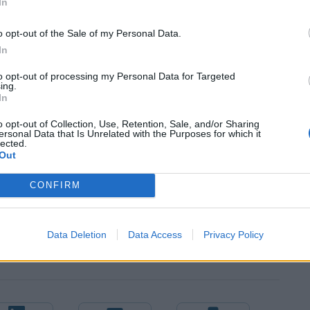
σχας ανέστειλαν τη λειτουργία τους για
In
o opt-out of the Sale of my Personal Data.
In
σχεδόν καθημερινά επιδρομές drones βαθιά στο
ές πετρελαίου και αερίου, προκειμένου να
to opt-out of processing my Personal Data for Targeted
ing.
 στρατού και να πλήξουν την κυριότερη πηγή
In
ως ότι η έκταση των ζημιών και οι απώλειες είναι
o opt-out of Collection, Use, Retention, Sale, and/or Sharing
τα ρωσικά πλήγματα στην οου εισέβαλε ο ρωσικός
ersonal Data that Is Unrelated with the Purposes for which it
lected.
Out
CONFIRM
Data Deletion
Data Access
Privacy Policy
ΠΙΘΕΣΗ ΜΕ DRONE