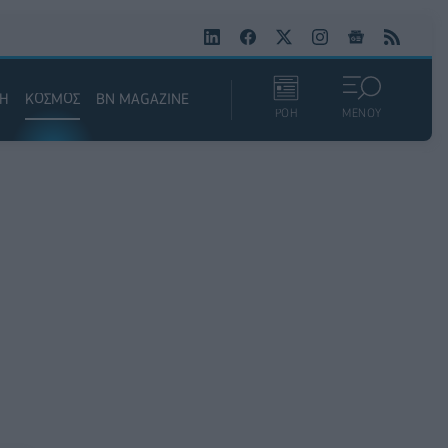
ΚΗ
ΚΟΣΜΟΣ
BN MAGAZINE
ΡΟΗ
ΜΕΝΟΥ