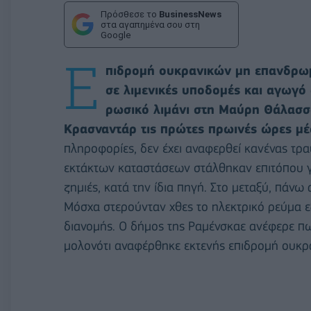
Πρόσθεσε το
BusinessNews
στα αγαπημένα σου στη
Google
Ε
πιδρομή ουκρανικών μη επανδρω
σε λιμενικές υποδομές και αγωγό
ρωσικό λιμάνι στη Μαύρη Θάλασσα
Κρασναντάρ τις πρώτες πρωινές ώρες μ
πληροφορίες, δεν έχει αναφερθεί κανένας τρ
εκτάκτων καταστάσεων στάλθηκαν επιτόπου γ
ζημιές, κατά την ίδια πηγή. Στο μεταξύ, πάν
Μόσχα στερούνταν χθες το ηλεκτρικό ρεύμα ε
διανομής. Ο δήμος της Ραμένσκαε ανέφερε π
μολονότι αναφέρθηκε εκτενής επιδρομή ουκρ