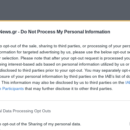
News.gr -
Do Not Process My Personal Information
to opt-out of the sale, sharing to third parties, or processing of your per
formation for targeted advertising by us, please use the below opt-out s
r selection. Please note that after your opt-out request is processed y
eing interest-based ads based on personal information utilized by us or
disclosed to third parties prior to your opt-out. You may separately opt-
ρινα πλήττονταν επίσης από διακοπές της
losure of your personal information by third parties on the IAB’s list of
 εργάζονται για να αποκαταστήσουν την παροχή το
. This information may also be disclosed by us to third parties on the
IA
Participants
that may further disclose it to other third parties.
πλες δυνάμεις ανέφεραν ότι κατέρριψαν πάνω από
. Τα περισσότερα αναχαιτίστηκαν στην περιοχή
 της περιφέρειας της Μόσχας, ανάμεσά τους τρία
l Data Processing Opt Outs
ίδια πηγή.
Ο δήμαρχος της ρωσικής
κατόπιν ότι αναχαιτίστηκαν κι άλλα
o opt-out of the Sharing of my personal data.