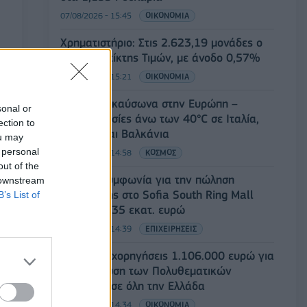
07/08/2026 - 15:45
ΟΙΚΟΝΟΜΙΑ
Χρηματιστήριο: Στις 2.623,19 μονάδες ο
Γενικός Δείκτης Τιμών, με άνοδο 0,57%
07/08/2026 - 15:21
ΟΙΚΟΝΟΜΙΑ
Νέο κύμα καύσωνα στην Ευρώπη –
sonal or
Θερμοκρασίες άνω των 40°C σε Ιταλία,
ection to
Ισπανία και Βαλκάνια
ou may
 personal
07/08/2026 - 14:58
ΚΟΣΜΟΣ
out of the
Fourlis: Συμφωνία για την πώληση
 downstream
συμμετοχής στο Sofia South Ring Mall
B’s List of
έναντι 49,35 εκατ. ευρώ
07/08/2026 - 14:39
ΕΠΙΧΕΙΡΗΣΕΙΣ
ΥΠΠΟ: Επιχορηγήσεις 1.106.000 ευρώ για
την ενίσχυση των Πολυθεματικών
Φεστιβάλ σε όλη την Ελλάδα
07/08/2026 - 14:34
ΟΙΚΟΝΟΜΙΑ