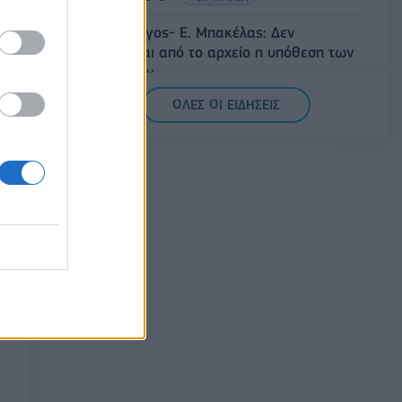
Άρειος Πάγος- Ε. Μπακέλας: Δεν
ανασύρεται από το αρχείο η υπόθεση των
υποκλοπών
07/08/2026 - 14:11
ΕΛΛΑΔΑ
ΟΛΕΣ ΟΙ ΕΙΔΗΣΕΙΣ
Σαουδική Αραβία, Τουρκία και Πακιστάν
υπογράφουν κοινή αμυντική συμφωνία
07/08/2026 - 13:47
ΚΟΣΜΟΣ