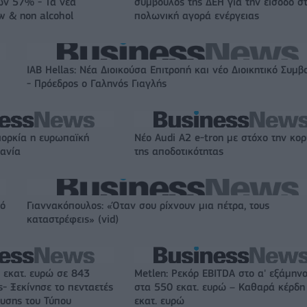
ών 57% - Τα νέα
σύμβουλος της ΔΕΗ για την είσοδο σ
w & non alcohol
πολωνική αγορά ενέργειας
IAB Hellas: Νέα Διοικούσα Επιτροπή και νέο Διοικητικό Συμβ
- Πρόεδρος ο Γαληνός Γιαγλής
ιορκία η ευρωπαϊκή
Νέο Audi A2 e-tron με στόχο την κο
χανία
της αποδοτικότητας
πό
Γιαννακόπουλος: «Όταν σου ρίχνουν μια πέτρα, τους
καταστρέφεις» (vid)
 εκατ. ευρώ σε 843
Metlen: Ρεκόρ EBITDA στο α' εξάμηνο
- Ξεκίνησε το πενταετές
στα 550 εκατ. ευρώ – Καθαρά κέρδη
υσης του Τύπου
εκατ. ευρώ