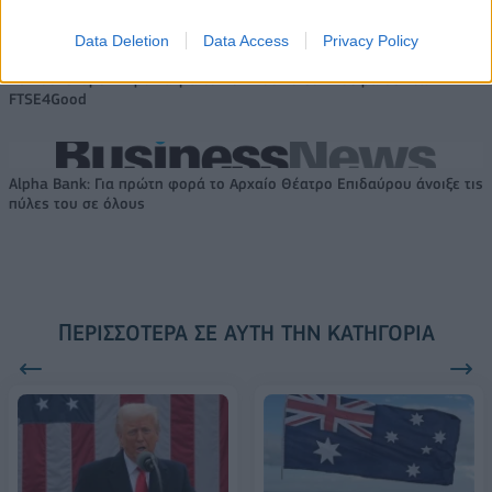
Data Deletion
Data Access
Privacy Policy
18η συνεχόμενη χρονιά για τον ΟΤΕ στη διεθνή σειρά δεικτών
FTSE4Good
Alpha Bank: Για πρώτη φορά το Αρχαίο Θέατρο Επιδαύρου άνοιξε τις
πύλες του σε όλους
ΠΕΡΙΣΣΌΤΕΡΑ ΣΕ ΑΥΤΉ ΤΗΝ ΚΑΤΗΓΟΡΊΑ