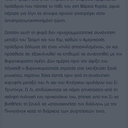
πρόεδρος που πάτησε το πόδι του στη Βόρεια Κορέα, αφού
πέρασε για λίγο τα σύνορα προτού επιστρέψει στην
αποστρατιωτικοποιημένη ζώνη.
Ωστόσο αυτή τη φορά δεν προγραμματίστηκε συνάντηση
μεταξύ του Τραμπ και του Κιμ, καθώς ο Αμερικανός
πρόεδρος δήλωσε ότι είναι «πολύ απασχολημένος», αν και
πρόσθεσε ότι εξακολουθεί να επιθυμεί να συναντηθεί με τον
Βορειοκορεάτη ηγέτη. Δύο ημέρες πριν την άφιξη του
Χέγκσεθ ο βορειοκορεατικός στρατός είχε εκτοξεύσει ξανά
ρουκέτες, περίπου δέκα λεπτά πριν από τη συνάντηση
κορυφής μεταξύ του Λι και του Κινέζικου ομολόγου του Σι
Τζινπίνγκ. Ο Λι, επιδιώκοντας να πάρει αποστάσεις από τη
σκληρή πολιτική του προκατόχου του, ζήτησε από τον Σι να
βοηθήσει τη Σεούλ να «επανεκκινήσει τον διάλογο» με την
Πιονγιάνγκ κατά τη διάρκεια των συζητήσεών τους.