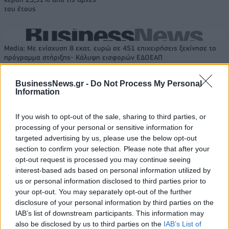
του έτους
Media: Με ενίσχυση 8 εκατ. ευρώ σε 451 επιχειρήσεις ξεκίνησε το
πρόγραμμα στήριξης- Κάλυψη εισφορών ΕΔΟΕΑΠ
BusinessNews.gr -
Do Not Process My Personal
Information
Η Toyota φέρνει νέα γενιά
Σε κινεζική… πολιορκία η
μπαταριών για τα υβριδικά της
ευρωπαϊκή
αυτοκινητοβιομηχανία
If you wish to opt-out of the sale, sharing to third parties, or
processing of your personal or sensitive information for
targeted advertising by us, please use the below opt-out
section to confirm your selection. Please note that after your
Νέο Audi A2 e-tron με στόχο την κορυφή της αποδοτικότητας
opt-out request is processed you may continue seeing
interest-based ads based on personal information utilized by
us or personal information disclosed to third parties prior to
your opt-out. You may separately opt-out of the further
Σασλόγλου: «Ξεχνάμε ό,τι έγινε
Εθνική Κορασίδων: Νίκησε με
disclosure of your personal information by third parties on the
και προχωράμε»
74-65 τη Δανία και παίζει
ημιτελικό με τη Νορβηγία
IAB’s list of downstream participants. This information may
also be disclosed by us to third parties on the
IAB’s List of