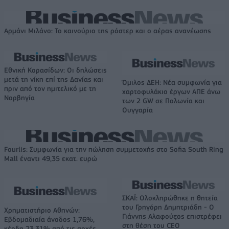
Αρμάνι Μιλάνο: Το καινούριο της ρόστερ και ο αέρας ανανέωσης
Εθνική Κορασίδων: Οι δηλώσεις
μετά τη νίκη επί της Δανίας και
Όμιλος ΔΕΗ: Νέα συμφωνία για
πριν από τον ημιτελικό με τη
χαρτοφυλάκιο έργων ΑΠΕ άνω
Νορβηγία
των 2 GW σε Πολωνία και
Ουγγαρία
Fourlis: Συμφωνία για την πώληση συμμετοχής στο Sofia South Ring
Mall έναντι 49,35 εκατ. ευρώ
ΣΚΑΪ: Ολοκληρώθηκε η θητεία
του Γρηγόρη Δημητριάδη - Ο
Χρηματιστήριο Αθηνών:
Γιάννης Αλαφούζος επιστρέφει
Εβδομαδιαία άνοδος 1,76%,
στη θέση του CEO
κέρδη 23,31% από τις αρχές