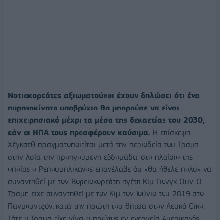
Νοτιοκορεάτες αξιωματούχοι έχουν δηλώσει ότι ένα
πυρηνοκίνητο υποβρύχιο θα μπορούσε να είναι
επιχειρησιακό μέχρι τα μέσα της δεκαετίας του 2030,
εάν οι ΗΠΑ τους προσφέρουν καύσιμα.
Η επίσκεψη
Χέγκσεθ πραγματοποιείται μετά την περιοδεία του Τραμπ
στην Ασία την προηγούμενη εβδομάδα, στο πλαίσιο της
οποίας ο Ρεπουμπλικάνος επανέλαβε ότι «θα ήθελε πολύ» να
συναντηθεί με τον Βορειοκορεάτη ηγέτη Κιμ Γιονγκ Ουν. Ο
Τραμπ είχε συναντηθεί με τον Κιμ τον Ιούνιο του 2019 στο
Πανμουντζόν, κατά την πρώτη του θητεία στον Λευκό Οίκο.
Τότε ο Τραμπ είχε γίνει ο πρώτος εν ενεργεία Αμερικανός