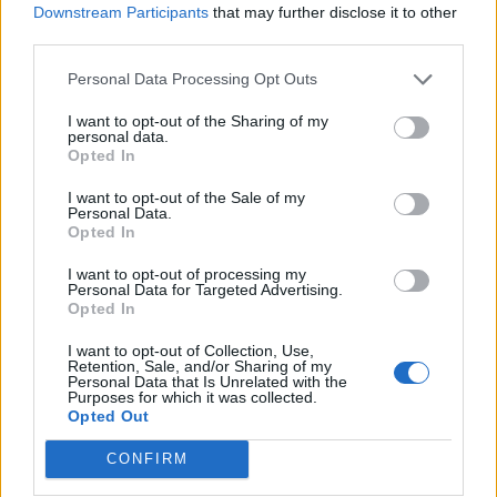
Downstream Participants
that may further disclose it to other
third parties.
Ελληνική Αναπτυξιακή Τράπεζα: Με «προίκα» 2 δισ. ευρώ ανοίγει
δρόμο για δάνεια έως 5 δισ. σε μικρομεσαίες
Personal Data Processing Opt Outs
I want to opt-out of the Sharing of my
personal data.
Opted In
Β.Σ. Καρούλιας: Τζίρος 98,7
Deloitte Ελλάδος:
I want to opt-out of the Sale of my
εκατ. ευρώ και αύξηση κερδών
Χρηματοοικονομικός
Personal Data.
57% - Τα νέα στοιχήματα σε
σύμβουλος της ΔΕΗ για την
Opted In
low & non alcohol
είσοδο στην πολωνική αγορά
ενέργειας
I want to opt-out of processing my
Personal Data for Targeted Advertising.
Opted In
Η Chery επενδύει 75 εκατ. δολάρια στην KG Mobility
I want to opt-out of Collection, Use,
Retention, Sale, and/or Sharing of my
Personal Data that Is Unrelated with the
Purposes for which it was collected.
Opted Out
Το FIAT 500 Hybrid τώρα από
Ατρόμητος και Novibet
18.990 ευρώ
συνεχίζουν μαζί: Ανανέωση της
CONFIRM
συνεργασίας τους μέχρι το
2028