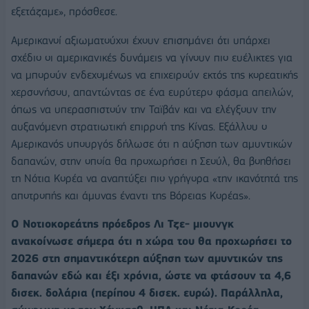
εξετάζαμε», πρόσθεσε.
Αμερικανοί αξιωματούχοι έχουν επισημάνει ότι υπάρχει
σχέδιο οι αμερικανικές δυνάμεις να γίνουν πιο ευέλικτες για
να μπορούν ενδεχομένως να επιχειρούν εκτός της κορεατικής
χερσονήσου, απαντώντας σε ένα ευρύτερο φάσμα απειλών,
όπως να υπερασπιστούν την Ταϊβάν και να ελέγξουν την
αυξανόμενη στρατιωτική επιρροή της Κίνας. Εξάλλου ο
Αμερικανός υπουργός δήλωσε ότι η αύξηση των αμυντικών
δαπανών, στην οποία θα προχωρήσει η Σεούλ, θα βοηθήσει
τη Νότια Κορέα να αναπτύξει πιο γρήγορα «την ικανότητά της
αποτροπής και άμυνας έναντι της Βόρειας Κορέας».
Ο Νοτιοκορεάτης πρόεδρος Λι Τζε- μιουνγκ
ανακοίνωσε σήμερα ότι η χώρα του θα προχωρήσει το
2026 στη σημαντικότερη αύξηση των αμυντικών της
δαπανών εδώ και έξι χρόνια, ώστε να φτάσουν τα 4,6
δισεκ. δολάρια (περίπου 4 δισεκ. ευρώ). Παράλληλα,