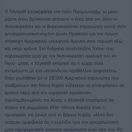
Ο Χέγκσεθ επισκέφθηκε την πόλη Πανμουντζόμ, το μόνο
μέρος όπου βρίσκονται απέναντι ο ένας από τον άλλο οι
Νοτιοκορεάτες και οι Βορειοκορεάτες στρατιώτες, κοντά στην
αποστρατιωτικοποιημένη ζώνη. Πρόκειται για την πρώτη
επίσκεψη Αμερικανού υπουργού Άμυνας στην περιοχή εδώ
και οκτώ χρόνια. Στη διάρκεια συνέντευξης Τύπου που
παραχώρησε μαζί με τον Νοτιοκορεάτη ομόλογό του Αν
Γκιου- μπακ, ο Χέγκσεθ εκτίμησε ότι η χώρα είναι
αντιμέτωπη με ένα «επικίνδυνο περιβάλλον ασφαλείας».
Όταν ρωτήθηκε αν οι 28.500 Αμερικανοί στρατιώτες που
σταθμεύουν στη Νότια Κορέα ενδέχεται να επιχειρήσουν σε
κρίσεις πέρα από την κορεατική χερσόνησο,
περιλαμβανομένης της Κίνας, ο Χέγκσεθ επεσήμανε ότι
στόχος της συμμαχίας ΗΠΑ- Νότιας Κορέας είναι η
προστασία της Σεούλ από τη Βόρεια Κορέα. «Αλλά δεν
υπάρχει αμφιβολία ότι η ευελιξία (για την αντιμετώπιση)
μιας περιφερειακής έκτακτης κατάστασης είναι κάτι που θα