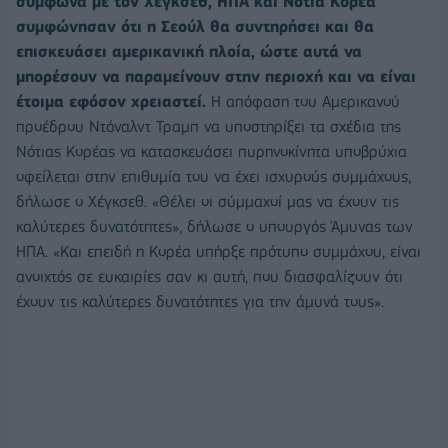
σύμφωνα με τον Χέγκσεθ, ΗΠΑ και Νότια Κορέα
συμφώνησαν ότι η Σεούλ θα συντηρήσει και θα
επισκευάσει αμερικανική πλοία, ώστε αυτά να
μπορέσουν να παραμείνουν στην περιοχή και να είναι
έτοιμα εφόσον χρειαστεί.
Η απόφαση του Αμερικανού
προέδρου Ντόναλντ Τραμπ να υποστηρίξει τα σχέδια της
Νότιας Κορέας να κατασκευάσει πυρηνοκίνητα υποβρύχια
οφείλεται στην επιθυμία του να έχει ισχυρούς συμμάχους,
δήλωσε ο Χέγκσεθ. «Θέλει οι σύμμαχοί μας να έχουν τις
καλύτερες δυνατότητες», δήλωσε ο υπουργός Άμυνας των
ΗΠΑ. «Και επειδή η Κορέα υπήρξε πρότυπο συμμάχου, είναι
ανοιχτός σε ευκαιρίες σαν κι αυτή, που διασφαλίζουν ότι
έχουν τις καλύτερες δυνατότητες για την άμυνά τους».