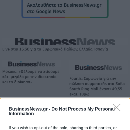
Live στις 15:30 για το Ευρωπαϊκό Παίδων, Ελλάδα-Ισπανία
Μοκόκα: «Θέλουμε να χτίσουμε
κάτι μεγάλο με την ιδιοκτησία
Fourlis: Συμφωνία για την
και τη διοίκηση»
πώληση συμμετοχής στο Sofia
South Ring Mall έναντι 49,35
εκατ. ευρώ
BusinessNews.gr -
Do Not Process My Personal
Information
Β.Σ. Καρούλιας: Τζίρος 98,7 εκατ. ευρώ και αύξηση κερδών 57% - Τα
νέα στοιχήματα σε low & non alcohol
If you wish to opt-out of the sale, sharing to third parties, or