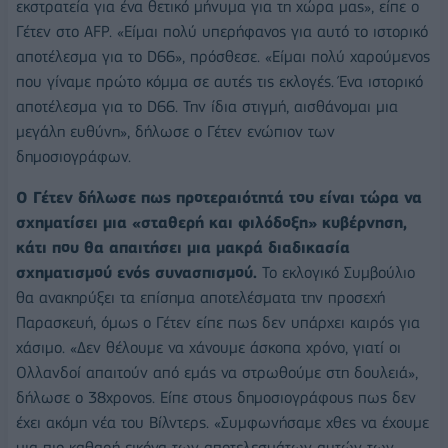
εκστρατεία για ένα θετικό μήνυμα για τη χώρα μας», είπε ο
Γέτεν στο AFP. «Είμαι πολύ υπερήφανος για αυτό το ιστορικό
αποτέλεσμα για το D66», πρόσθεσε. «Είμαι πολύ χαρούμενος
που γίναμε πρώτο κόμμα σε αυτές τις εκλογές. Ένα ιστορικό
αποτέλεσμα για το D66. Την ίδια στιγμή, αισθάνομαι μια
μεγάλη ευθύνη», δήλωσε ο Γέτεν ενώπιον των
δημοσιογράφων.
Ο Γέτεν δήλωσε πως προτεραιότητά του είναι τώρα να
σχηματίσει μια «σταθερή και φιλόδοξη» κυβέρνηση,
κάτι που θα απαιτήσει μια μακρά διαδικασία
σχηματισμού ενός συνασπισμού.
Το εκλογικό Συμβούλιο
θα ανακηρύξει τα επίσημα αποτελέσματα την προσεχή
Παρασκευή, όμως ο Γέτεν είπε πως δεν υπάρχει καιρός για
χάσιμο. «Δεν θέλουμε να χάνουμε άσκοπα χρόνο, γιατί οι
Ολλανδοί απαιτούν από εμάς να στρωθούμε στη δουλειά»,
δήλωσε ο 38χρονος. Είπε στους δημοσιογράφους πως δεν
έχει ακόμη νέα του Βίλντερς. «Συμφωνήσαμε χθες να έχουμε
μια πιο καθαρή εικόνα των αποτελεσμάτων αυτών των