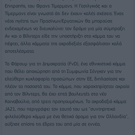
Επιτροπής, του Φρανς Τίμερμανς. Η Γεσιλγκιόζ και ο
Τίμερμανς είναι γνωστό ότι δεν έχουν καλές σχέσεις. Ένας
νέος ηγέτης των Πρασίνων/Εργατικών θα μπορούσε
ενδεχομένως να διευκολύνει τον δρόμο για μία σύμπραξη.
Αν και ο Βίλντερς είδε την υποστήριξη στο κόμμα του να
πέφτει, άλλα κόμματα της ακροδεξιάς εξασφάλισαν καλά
αποτελέσματα.
Το Φόρουμ για τη Δημοκρατία (FvD), ένα εθνικιστικό κόμμα
που θέλει αποχώρηση από τη Συμφωνία Σένγκεν για την
ελεύθερη κυκλοφορία προσώπων στην ΕΕ, διπλασίασε και
πλέον τα ποσοστά του. Το κόμμα, που χαρακτηρίζεται ακραίο
από τον Βίλντερς, θα έχει επτά βουλευτές στο νέο
Κοινοβούλιο, από τρεις προηγουμένως. Το ακροδεξιό κόμμα
JA21, που περιγράφει τον εαυτό του ως "συντηρητικό
φιλελεύθερο κόμμα με ένα θετικό όραμα για την Ολλανδία",
αύξησε επίσης τις έδρες του από μία σε εννέα.