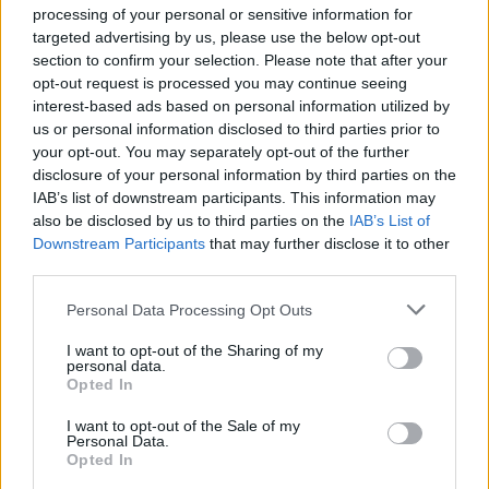
processing of your personal or sensitive information for
targeted advertising by us, please use the below opt-out
Media: Με ενίσχυση 8 εκατ.
section to confirm your selection. Please note that after your
ευρώ σε 451 επιχειρήσεις
Χρηματοδότηση 8 εκατ. ευρώ
opt-out request is processed you may continue seeing
ξεκίνησε το πρόγραμμα
σε 843 μέσα ενημέρωσης-
interest-based ads based on personal information utilized by
στήριξης- Κάλυψη εισφορών
Ξεκίνησε το πενταετές
us or personal information disclosed to third parties prior to
ΕΔΟΕΑΠ
πρόγραμμα ενίσχυσης του
your opt-out. You may separately opt-out of the further
Τύπου
disclosure of your personal information by third parties on the
IAB’s list of downstream participants. This information may
also be disclosed by us to third parties on the
IAB’s List of
IAB Hellas: Νέα Διοικούσα Επιτροπή και νέο Διοικητικό Συμβούλιο -
Downstream Participants
that may further disclose it to other
Πρόεδρος ο Γαληνός Γιαγλής
third parties.
Personal Data Processing Opt Outs
Η Toyota φέρνει νέα γενιά
Σε κινεζική… πολιορκία η
I want to opt-out of the Sharing of my
μπαταριών για τα υβριδικά της
ευρωπαϊκή
personal data.
Opted In
αυτοκινητοβιομηχανία
I want to opt-out of the Sale of my
Personal Data.
Opted In
Νέο Audi A2 e-tron με στόχο την κορυφή της αποδοτικότητας