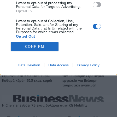
I want to opt-out of processing my
Personal Data for Targeted Advertising.
Opted In
Δόξα Λευκάδας: Έβδομη
Platon BC: «Στόχος μας στις
μεταγραφή ο Τζος Σάρμα (vid)
ακαδημίες να εξελίσσονται οι
I want to opt-out of Collection, Use,
Retention, Sale, and/or Sharing of my
παίκτες»
Personal Data that Is Unrelated with the
Purposes for which it was collected.
Opted Out
ΕΛΣΤΑΤ: Στο 3,4% υποχώρησε ο πληθωρισμός τον Ιούλιο
CONFIRM
Data Deletion
Data Access
Privacy Policy
Metlen: Ρεκόρ EBITDA στο α'
Ειδικό Χωροταξικό Πλαίσιο για
εξάμηνο, στα 550 εκατ. ευρώ –
τον Τουρισμό: Στρατηγικό
Καθαρά κέρδη 313 εκατ. ευρώ
εργαλείο για βιώσιμη
τουριστική ανάπτυξη
Η Chery επενδύει 75 εκατ. δολάρια στην KG Mobility