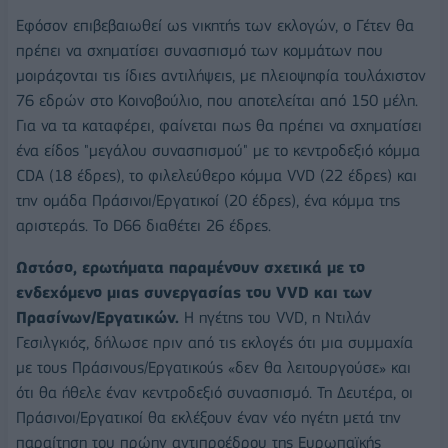
Εφόσον επιβεβαιωθεί ως νικητής των εκλογών, ο Γέτεν θα
πρέπει να σχηματίσει συνασπισμό των κομμάτων που
μοιράζονται τις ίδιες αντιλήψεις, με πλειοψηφία τουλάχιστον
76 εδρών στο Κοινοβούλιο, που αποτελείται από 150 μέλη.
Για να τα καταφέρει, φαίνεται πως θα πρέπει να σχηματίσει
ένα είδος "μεγάλου συνασπισμού" με το κεντροδεξιό κόμμα
CDA (18 έδρες), το φιλελεύθερο κόμμα VVD (22 έδρες) και
την ομάδα Πράσινοι/Εργατικοί (20 έδρες), ένα κόμμα της
αριστεράς. Το D66 διαθέτει 26 έδρες.
Ωστόσο, ερωτήματα παραμένουν σχετικά με το
ενδεχόμενο μιας συνεργασίας του VVD και των
Πρασίνων/Εργατικών.
Η ηγέτης του VVD, η Ντιλάν
Γεσιλγκιόζ, δήλωσε πριν από τις εκλογές ότι μια συμμαχία
με τους Πράσινους/Εργατικούς «δεν θα λειτουργούσε» και
ότι θα ήθελε έναν κεντροδεξιό συνασπισμό. Τη Δευτέρα, οι
Πράσινοι/Εργατικοί θα εκλέξουν έναν νέο ηγέτη μετά την
παραίτηση του πρώην αντιπροέδρου της Ευρωπαϊκής