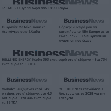
Το FIAT 500 Hybrid τώρα από 18.990 ευρώ
Ουκρανία: Με Μίχαϊλιουκ και
Πάρκερ: «Όνειρό μου να
Λεν κόντρα στην Ελλάδα
κατακτήσω το ΝΒΑ Europe με τη
Βιλερμπάν» - Η διευκρινιστική
ανάρτηση που έκανε
HELLENiQ ENERGY: Κέρδη 393 εκατ. ευρώ στο α' εξάμηνο – Στα 734
εκατ. ευρώ τα EBITDA
Viohalco: Αυξημένος κατά 14%
ΥΠΕΘΟΟ: Νέες επενδύσεις 1
ο τζίρος στο α' εξάμηνο, στα 4,3
δισ. ευρώ ως το 2028 για την
δισ. ευρώ – Στα 446 εκατ. ευρώ
Ενέργεια
τα EBITDA