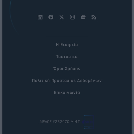
Η Εταιρεία
Ταυτότητα
Όροι Χρήσης
Πολιτική Προστασίας Δεδομένων
Επικοινωνία
ΜΕΛΟΣ #232470 Μ.Η.Τ.