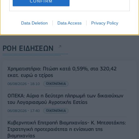
CONFIRM
Data Deletion
Data Access
Privacy Policy
ΡΟΗ ΕΙΔΗΣΕΩΝ
Χρηματιστήριο: Πτώση κατά 0,59%, στα 320,42
εκατ. ευρώ ο τζίρος
06/08/2026 - 18:10
ΟΙΚΟΝΟΜΙΑ
ΟΠΕΚΑ: Αύριο η δεύτερη πληρωμή των δικαιούχων
του Λογαριασμού Αγροτικής Εστίας
06/08/2026 - 17:40
ΟΙΚΟΝΟΜΙΑ
Κυβερνητική Επιτροπή Βιομηχανίας- Κ. Μητσοτάκης:
Στρατηγική προτεραιότητα η ενίσχυση της
βιομηχανίας