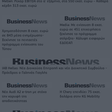
Metlen: Ρεκόρ EBITDA στο α' εξάμηνο, στα 550 εκατ. ευρώ – Καθαρά
κέρδη 313 εκατ. ευρώ
Media: Με ενίσχυση 8 εκατ.
ευρώ σε 451 επιχειρήσεις
Χρηματοδότηση 8 εκατ. ευρώ
ξεκίνησε το πρόγραμμα
σε 843 μέσα ενημέρωσης-
στήριξης- Κάλυψη εισφορών
Ξεκίνησε το πενταετές
ΕΔΟΕΑΠ
πρόγραμμα ενίσχυσης του
Τύπου
IAB Hellas: Νέα Διοικούσα Επιτροπή και νέο Διοικητικό Συμβούλιο -
Πρόεδρος ο Γαληνός Γιαγλής
Νέο Audi A2 e-tron με στόχο
Η Chery επενδύει 75 εκατ.
την κορυφή της
δολάρια στην KG Mobility
αποδοτικότητας