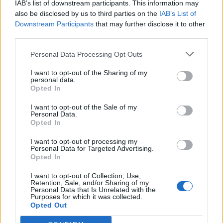
IAB’s list of downstream participants. This information may
ΠΕΡΙΣΣΌΤΕΡΑ ΣΕ ΑΥΤΉ ΤΗΝ ΚΑΤΗΓΟΡΊΑ
also be disclosed by us to third parties on the
IAB’s List of
Downstream Participants
that may further disclose it to other
third parties.
Personal Data Processing Opt Outs
I want to opt-out of the Sharing of my
personal data.
Opted In
Τουρκία: Θα θυσιάσουμε
Αεροδρόμιο Βερολίνου:
I want to opt-out of the Sale of my
δύο μαχητικά για να
Personal Data.
Απεργία των εργαζομένων
αντιμετωπίσουμε ένα
Opted In
εδάφους - Ακυρώθηκαν
ελληνικό Rafale
όλες οι πτήσεις
I want to opt-out of processing my
25/01/2023 - 09:36
Personal Data for Targeted Advertising.
25/01/2023 - 11:32
Opted In
I want to opt-out of Collection, Use,
Retention, Sale, and/or Sharing of my
Personal Data that Is Unrelated with the
Purposes for which it was collected.
Opted Out