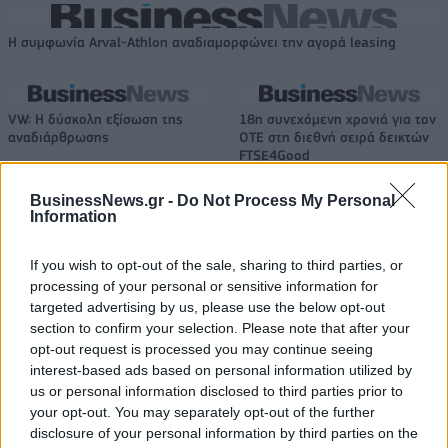
Η συμφωνία Arval-Athlon αναδιαμορφώνει την αγορά leasing
VW: Η δύσκολη εξίσωση της
18η συνεχόμενη χρονιά για τον
αναδιάρθρωσης
ΟΤΕ στη διεθνή σειρά δεικτών
FTSE4Good
BusinessNews.gr -
Do Not Process My Personal
Information
Alpha Bank: Για πρώτη φορά το Αρχαίο Θέατρο Επιδαύρου άνοιξε τις
πύλες του σε όλους
If you wish to opt-out of the sale, sharing to third parties, or
processing of your personal or sensitive information for
targeted advertising by us, please use the below opt-out
ESG Report 2025: Πώς η ΑΒ Βασιλόπουλος μετατρέπει τη
section to confirm your selection. Please note that after your
βιωσιμότητα σε καθημερινή πράξη
opt-out request is processed you may continue seeing
interest-based ads based on personal information utilized by
us or personal information disclosed to third parties prior to
your opt-out. You may separately opt-out of the further
disclosure of your personal information by third parties on the