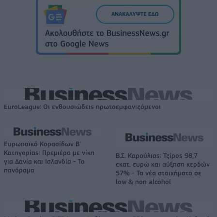
EuroLeague: Οι ενθουσιώδεις πρωτοεμφανιζόμενοι
Ευρωπαϊκό Κορασίδων Β'
Κατηγορίας: Πρεμιέρα με νίκη
Β.Σ. Καρούλιας: Τζίρος 98,7
για Δανία και Ισλανδία - Το
εκατ. ευρώ και αύξηση κερδών
πανόραμα
57% - Τα νέα στοιχήματα σε
low & non alcohol