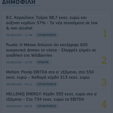
ΔΗΜΟΦΙΛΗ
Β.Σ. Καρούλιας: Τζίρος 98,7 εκατ. ευρώ και
αύξηση κερδών 57% - Τα νέα στοιχήματα σε low
& non alcohol
06/08/2026 - 11:48
ΕΠΙΧΕΙΡΗΣΕΙΣ
Ρωσία: Η Μόσχα δηλώνει ότι κατέρριψε 605
ουκρανικά drones τη νύχτα - Ελαφρές ζημιές σε
αποθήκη της Wildberries
06/08/2026 - 10:30
ΚΟΣΜΟΣ
Metlen: Ρεκόρ EBITDA στο α' εξάμηνο, στα 550
εκατ. ευρώ – Καθαρά κέρδη 313 εκατ. ευρώ
06/08/2026 - 09:12
ΕΠΙΧΕΙΡΗΣΕΙΣ
HELLENiQ ENERGY: Κέρδη 393 εκατ. ευρώ στο α'
εξάμηνο – Στα 734 εκατ. ευρώ τα EBITDA
06/08/2026 - 08:05
ΕΠΙΧΕΙΡΗΣΕΙΣ