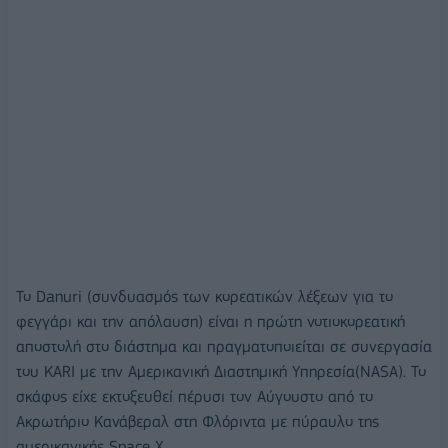
Το Danuri (συνδυασμός των κορεατικών λέξεων για το
φεγγάρι και την απόλαυση) είναι η πρώτη νοτιοκορεατική
αποστολή στο διάστημα και πραγματοποιείται σε συνεργασία
του KARI με την Αμερικανική Διαστημική Υπηρεσία(NASA). Το
σκάφος είχε εκτοξευθεί πέρυσι τον Αύγουστο από το
Ακρωτήριο Κανάβεραλ στη Φλόριντα με πύραυλο της
αμερικανικής Space X.