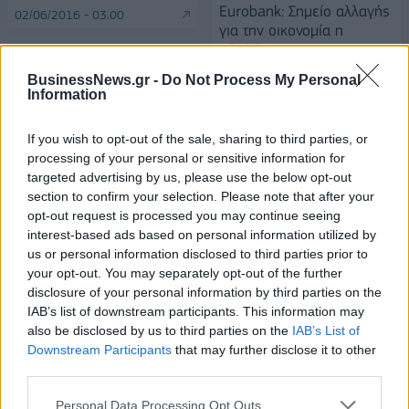
Eurobank: Σημείο αλλαγής
02/06/2016 - 03:00
για την οικονομία η
αξιολόγηση
03/06/2016 - 03:00
BusinessNews.gr -
Do Not Process My Personal
Information
If you wish to opt-out of the sale, sharing to third parties, or
processing of your personal or sensitive information for
targeted advertising by us, please use the below opt-out
section to confirm your selection. Please note that after your
opt-out request is processed you may continue seeing
interest-based ads based on personal information utilized by
us or personal information disclosed to third parties prior to
your opt-out. You may separately opt-out of the further
disclosure of your personal information by third parties on the
IAB’s list of downstream participants. This information may
also be disclosed by us to third parties on the
IAB’s List of
ΡΟΗ ΕΙΔΗΣΕΩΝ
Downstream Participants
that may further disclose it to other
third parties.
ΥΠΑΑΤ: Επιπλέον 12,5 εκατ. ευρώ στις Περιφέρειες
Personal Data Processing Opt Outs