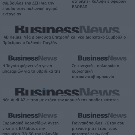
στήριξης- Κάλυψη εισφορών
σύμβουλος της ΔΕΗ για την
ΕΔΟΕΑΠ
είσοδο στην πολωνική αγορά
ενέργειας
IAB Hellas: Νέα Διοικούσα Επιτροπή και νέο Διοικητικό Συμβούλιο -
Πρόεδρος ο Γαληνός Γιαγλής
Η Toyota φέρνει νέα γενιά
Σε κινεζική… πολιορκία η
μπαταριών για τα υβριδικά της
ευρωπαϊκή
αυτοκινητοβιομηχανία
Νέο Audi A2 e-tron με στόχο την κορυφή της αποδοτικότητας
Ευρωπαϊκό Κορασίδων: Άνετη
Γιαννακόπουλος: «Όταν σου
νίκη της Ελλάδας στην
ρίχνουν μια πέτρα, τους
πρεμιέρα, 78-36 την Ιρλανδία
καταστρέφεις» (vid)