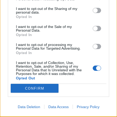
για την ενίσχυση της βιοασφάλειας
I want to opt-out of the Sharing of my
07/08/2026 - 17:02
ΟΙΚΟΝΟΜΙΑ
personal data.
Opted In
Deloitte Ελλάδος: Χρηματοοικονομικός σύμβουλος
της ΔΕΗ για την είσοδο στην πολωνική αγορά
I want to opt-out of the Sale of my
Personal Data.
ενέργειας
Opted In
07/08/2026 - 16:38
ΕΠΙΧΕΙΡΗΣΕΙΣ
I want to opt-out of processing my
Personal Data for Targeted Advertising.
Στρατηγική επένδυση του EFA GROUP στη Fractal
Opted In
για την ανάπτυξη προηγμένων αμυντικών
τεχνολογιών
I want to opt-out of Collection, Use,
Retention, Sale, and/or Sharing of my
07/08/2026 - 16:11
ΕΠΙΧΕΙΡΗΣΕΙΣ
Personal Data that Is Unrelated with the
Purposes for which it was collected.
Συνάλλαγμα: Το ευρώ ενισχύεται 0,08%, στα
Opted Out
1,1534 δολάρια
CONFIRM
07/08/2026 - 15:45
ΟΙΚΟΝΟΜΙΑ
Χρηματιστήριο: Στις 2.623,19 μονάδες ο Γενικός
Δείκτης Τιμών, με άνοδο 0,57%
Data Deletion
Data Access
Privacy Policy
07/08/2026 - 15:21
ΟΙΚΟΝΟΜΙΑ