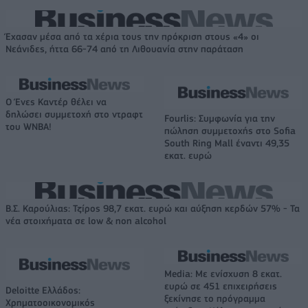
Έχασαν μέσα από τα χέρια τους την πρόκριση στους «4» οι
Νεάνιδες, ήττα 66-74 από τη Λιθουανία στην παράταση
Ο Ένες Καντέρ θέλει να
δηλώσει συμμετοχή στο ντραφτ
Fourlis: Συμφωνία για την
του WNBA!
πώληση συμμετοχής στο Sofia
South Ring Mall έναντι 49,35
εκατ. ευρώ
Β.Σ. Καρούλιας: Τζίρος 98,7 εκατ. ευρώ και αύξηση κερδών 57% - Τα
νέα στοιχήματα σε low & non alcohol
Media: Με ενίσχυση 8 εκατ.
ευρώ σε 451 επιχειρήσεις
Deloitte Ελλάδος:
ξεκίνησε το πρόγραμμα
Χρηματοοικονομικός