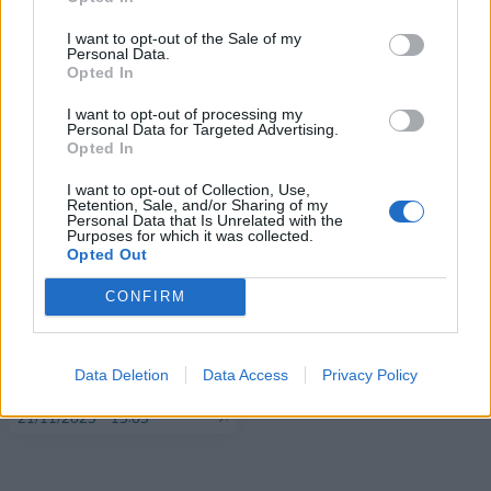
I want to opt-out of the Sale of my
Personal Data.
Opted In
ΠΕΡΙΣΣΌΤΕΡΑ ΣΕ ΑΥΤΉ ΤΗΝ ΚΑΤΗΓΟΡΊΑ
I want to opt-out of processing my
Personal Data for Targeted Advertising.
Opted In
I want to opt-out of Collection, Use,
Retention, Sale, and/or Sharing of my
Personal Data that Is Unrelated with the
Purposes for which it was collected.
Opted Out
ΕΟΤ: Δράσεις για την
Όλγα Κεφαλογιάννη: Σε
CONFIRM
προβολή ελληνικών
δυναμική εξέλιξη ο
προορισμών στη Γαλλία
ελληνικός τουρισμός με
σημαντικό αντίκτυπο σε
24/11/2025 - 12:48
Data Deletion
Data Access
Privacy Policy
οικονομία και κοινωνία
21/11/2025 - 15:05