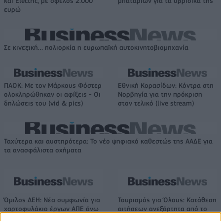
και Electric, με όφελος 2.000
μπαταριών για τα υβριδικά της
ευρώ
Σε κινεζική… πολιορκία η ευρωπαϊκή αυτοκινητοβιομηχανία
ΠΑΟΚ: Με τον Μάρκους Φόστερ
Εθνική Κορασίδων: Κόντρα στη
ολοκληρώθηκαν οι αφίξεις - Οι
Νορβηγία για την πρόκριση
δηλώσεις του (vid & pics)
στον τελικό (live stream)
Ταχύτερα και αυστηρότερα: Το νέο ψηφιακό καθεστώς της ΑΑΔΕ για
τα ανασφάλιστα οχήματα
Όμιλος ΔΕΗ: Νέα συμφωνία για
Τουρισμός για Όλους: Kατάθεση
χαρτοφυλάκιο έργων ΑΠΕ άνω
αιτήσεων ανεξάρτητα από το
των 2 GW σε Πολωνία και
τελευταίο ψηφίο του ΑΦΜ