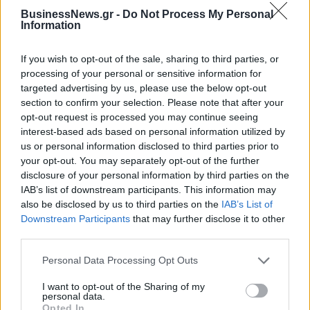
Ουγγαρία
BusinessNews.gr -
Do Not Process My Personal
Information
If you wish to opt-out of the sale, sharing to third parties, or
Νέο Audi A2 e-tron με στόχο την κορυφή της αποδοτικότητας
processing of your personal or sensitive information for
targeted advertising by us, please use the below opt-out
section to confirm your selection. Please note that after your
Η Chery επενδύει 75 εκατ.
Ατρόμητος και Novibet
opt-out request is processed you may continue seeing
δολάρια στην KG Mobility
συνεχίζουν μαζί: Ανανέωση της
interest-based ads based on personal information utilized by
συνεργασίας τους μέχρι το
us or personal information disclosed to third parties prior to
2028
your opt-out. You may separately opt-out of the further
disclosure of your personal information by third parties on the
IAB’s list of downstream participants. This information may
also be disclosed by us to third parties on the
IAB’s List of
18η συνεχόμενη χρονιά για τον ΟΤΕ στη διεθνή σειρά δεικτών
FTSE4Good
Downstream Participants
that may further disclose it to other
third parties.
Personal Data Processing Opt Outs
Alpha Bank: Για πρώτη φορά το Αρχαίο Θέατρο Επιδαύρου άνοιξε τις
πύλες του σε όλους
I want to opt-out of the Sharing of my
personal data.
Opted In