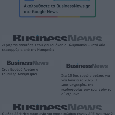
«Έριξε τις απαιτήσεις του για Γουόκαπ ο Ολυμπιακός – Ζητά δύο
εκατομμύρια από την Ντουμπάι»
Στον Ερυθρό Αστέρα ο
Γουάιλερ-Μπαμπ (pic)
Στα 15 δισ. ευρώ ο στόχος για
νέα δάνεια το 2026 - Η
«ακτινογραφία» της
κερδοφορίας των τραπεζών το
α΄ εξάμηνο
Όμιλος ΔΕΗ: Νέα συμφωνία για χαρτοφυλάκιο έργων ΑΠΕ άνω των 2