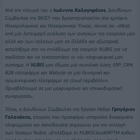
Από την πλευρά του ο
Ιωάννης Καλογηράτος
, Διευθύνων
Σύμβουλος της ΒΙΟΣΥ που δραστηριοποιείται στο εμπόριο
Ηλεκτρολογικού και Ηλεκτρονικού Υλικού, τόνισε ότι: «
Μετά
από μία λεπτομερή ανάλυση των αναγκών της εταιρείας μας
αλλά και των πελατών μας σε Ελλάδα και εξωτερικό,
καταλήξαμε στο να επιλέξουμε της εταιρεία
NUBIS
για να
σχεδιάσει και να εγκαταστήσει το νέο πληροφορικό μας
σύστημα. Η
NUBIS
μας έδωσε μία συνολική λύση,
ERP
,
CRM
,
Β2Β πλατφόρμα και
Website
σε μία δυναμική και
πρωτοποριακή πλατφόρμα σε
cloud
περιβάλλον.
Προσβλέπουμε σε μια μακροχρόνια και εποικοδομητική
συνεργασία
».
Τέλος, ο Διευθύνων Σύμβουλος της Epsilon Hellas
Γρηγόριος
Γαλανάκης,
εταιρεία που προσφέρει υπηρεσίες διαχείρισης
πληρώματος και εκπαίδευσης σημειώνει για την επιλογή
των λύσεων Nubis: «
Επιλέξαμε το NUBISCloudERPTM καθώς