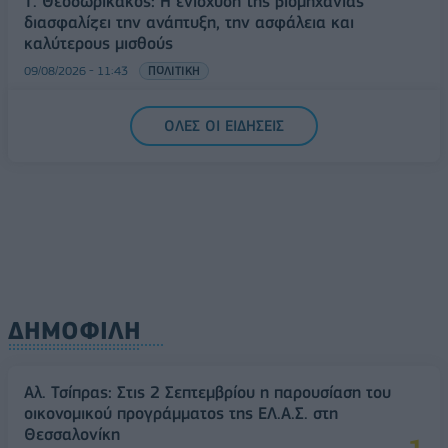
Τ. Θεοδωρικάκος: Η ενίσχυση της βιομηχανίας
διασφαλίζει την ανάπτυξη, την ασφάλεια και
καλύτερους μισθούς
09/08/2026 - 11:43
ΠΟΛΙΤΙΚΗ
Υπ. Μεταφορών: Οριστική λύση στο ζήτημα των
ΟΛΕΣ ΟΙ ΕΙΔΗΣΕΙΣ
πινακίδων κυκλοφορίας - Τέλος στις χρονοβόρες
διαδικασίες
09/08/2026 - 11:18
ΕΛΛΑΔΑ
ΔΗΜΟΦΙΛΗ
Αλ. Τσίπρας: Στις 2 Σεπτεμβρίου η παρουσίαση του
οικονομικού προγράμματος της ΕΛ.Α.Σ. στη
Θεσσαλονίκη