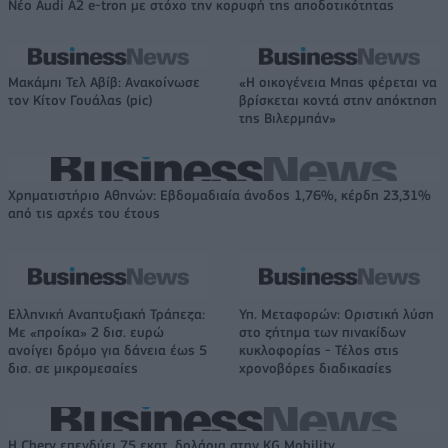
Νέο Audi A2 e-tron με στόχο την κορυφή της αποδοτικότητας
Μακάμπι Τελ Αβίβ: Ανακοίνωσε
«Η οικογένεια Μπας φέρεται να
τον Κίτον Γουάλας (pic)
βρίσκεται κοντά στην απόκτηση
της Βιλερμπάν»
Χρηματιστήριο Αθηνών: Εβδομαδιαία άνοδος 1,76%, κέρδη 23,31%
από τις αρχές του έτους
Ελληνική Αναπτυξιακή Τράπεζα:
Υπ. Μεταφορών: Οριστική λύση
Με «προίκα» 2 δισ. ευρώ
στο ζήτημα των πινακίδων
ανοίγει δρόμο για δάνεια έως 5
κυκλοφορίας - Τέλος στις
δισ. σε μικρομεσαίες
χρονοβόρες διαδικασίες
Η Chery επενδύει 75 εκατ. δολάρια στην KG Mobility