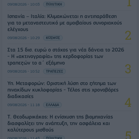
09/08/2026 - 10:03
ΠΟΛΙΤΙΚΗ
Ισπανία – Ιταλία: Κλιμακώνεται η αντιπαράθεση
για το μεταναστευτικό με αμοιβαίους συνοριακούς
ελέγχους
09/08/2026 - 10:29
ΚΟΣΜΟΣ
Στα 15 δισ. ευρώ ο στόχος για νέα δάνεια το 2026
- Η «ακτινογραφία» της κερδοφορίας των
τραπεζών το α΄ εξάμηνο
09/08/2026 - 10:52
ΤΡΑΠΕΖΕΣ
Υπ. Μεταφορών: Οριστική λύση στο ζήτημα των
πινακίδων κυκλοφορίας - Τέλος στις χρονοβόρες
διαδικασίες
09/08/2026 - 11:18
ΕΛΛΑΔΑ
Τ. Θεοδωρικάκος: Η ενίσχυση της βιομηχανίας
διασφαλίζει την ανάπτυξη, την ασφάλεια και
καλύτερους μισθούς
09/08/2026 - 11:43
ΠΟΛΙΤΙΚΗ