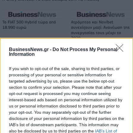
Το FIAT 500 Hybrid τώρα από
Ατρόμητος και Novibet
18.990 ευρώ
συνεχίζουν μαζί: Ανανέωση της
συνεργασίας τους μέχρι το
2028
BusinessNews.gr -
Do Not Process My Personal
Information
18η συνεχόμενη χρονιά για τον ΟΤΕ στη διεθνή σειρά δεικτών
FTSE4Good
If you wish to opt-out of the sale, sharing to third parties, or
processing of your personal or sensitive information for
targeted advertising by us, please use the below opt-out
section to confirm your selection. Please note that after your
Alpha Bank: Για πρώτη φορά το Αρχαίο Θέατρο Επιδαύρου άνοιξε τις
opt-out request is processed you may continue seeing
πύλες του σε όλους
interest-based ads based on personal information utilized by
us or personal information disclosed to third parties prior to
your opt-out. You may separately opt-out of the further
disclosure of your personal information by third parties on the
IAB’s list of downstream participants. This information may
ΠΕΡΙΣΣΌΤΕΡΑ ΣΕ ΑΥΤΉ ΤΗΝ ΚΑΤΗΓΟΡΊΑ
also be disclosed by us to third parties on the
IAB’s List of