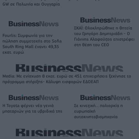
GW σε Πολωνία και Ουγγαρία
ΣΚΑΪ: Ολοκληρώθηκε η θητεία
του Γρηγόρη Δημητριάδη - Ο
Fourlis: Συμφωνία για την
Γιάννης Αλαφούζος επιστρέφει
πώληση συμμετοχής στο Sofia
στη θέση του CEO
South Ring Mall έναντι 49,35
εκατ. ευρώ
Media: Με ενίσχυση 8 εκατ. ευρώ σε 451 επιχειρήσεις ξεκίνησε το
πρόγραμμα στήριξης- Κάλυψη εισφορών ΕΔΟΕΑΠ
Η Toyota φέρνει νέα γενιά
Σε κινεζική… πολιορκία η
μπαταριών για τα υβριδικά της
ευρωπαϊκή
αυτοκινητοβιομηχανία