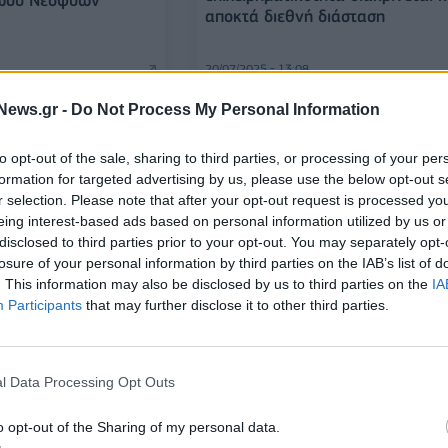
αποκτά διεθνή διάσταση
20/07/2025 - 13:08
News.gr -
Do Not Process My Personal Information
to opt-out of the sale, sharing to third parties, or processing of your per
formation for targeted advertising by us, please use the below opt-out s
r selection. Please note that after your opt-out request is processed y
eing interest-based ads based on personal information utilized by us or
disclosed to third parties prior to your opt-out. You may separately opt-
losure of your personal information by third parties on the IAB’s list of
. This information may also be disclosed by us to third parties on the
IA
Bitloops: Η ελληνική startup που
 για την εθελοντική
Participants
that may further disclose it to other third parties.
συγκέντρωσε 1 εκατ. ευρώ για 
να «κλικ»
μεταμορφώσει την ανάπτυξη
κώδικα με AI
l Data Processing Opt Outs
14/07/2025 - 10:01
o opt-out of the Sharing of my personal data.