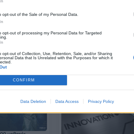
In
o opt-out of the Sale of my Personal Data.
In
to opt-out of processing my Personal Data for Targeted
ing.
In
ασφάλισε
Αυτοί είναι οι 20 μεγαλύτεροι γύ
o opt-out of Collection, Use, Retention, Sale, and/or Sharing
η 100.000 ευρώ για
χρηματοδότησης νεοφυών
ersonal Data that Is Unrelated with the Purposes for which it
ς επέκταση
επιχειρήσεων στην Ευρώπη φέτο
lected.
Out
04/07/2025 - 14:51
CONFIRM
Data Deletion
Data Access
Privacy Policy
800 μαθητές