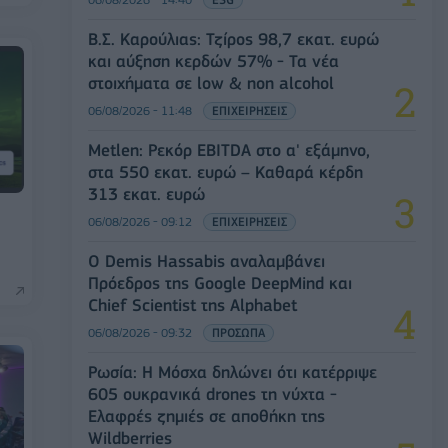
Β.Σ. Καρούλιας: Τζίρος 98,7 εκατ. ευρώ
και αύξηση κερδών 57% - Τα νέα
στοιχήματα σε low & non alcohol
06/08/2026 - 11:48
ΕΠΙΧΕΙΡΗΣΕΙΣ
Metlen: Ρεκόρ EBITDA στο α' εξάμηνο,
στα 550 εκατ. ευρώ – Καθαρά κέρδη
313 εκατ. ευρώ
06/08/2026 - 09:12
ΕΠΙΧΕΙΡΗΣΕΙΣ
Ο Demis Hassabis αναλαμβάνει
Πρόεδρος της Google DeepMind και
Chief Scientist της Alphabet
06/08/2026 - 09:32
ΠΡΟΣΩΠΑ
Ρωσία: Η Μόσχα δηλώνει ότι κατέρριψε
605 ουκρανικά drones τη νύχτα -
Ελαφρές ζημιές σε αποθήκη της
Wildberries