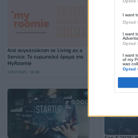
Opted 
I want t
Opted 
I want 
Advertis
Opted 
Από συγκατοίκηση σε Living as a
Η FlexThis εξ
I want t
Service: Το ευρωπαϊκό όραμα της
χρηματοδότησ
of my P
MyRoomie
την διεθνή τη
was col
Opted 
10/07/2025 - 16:38
07/07/2025 - 12:59
Gen-E 2025: 