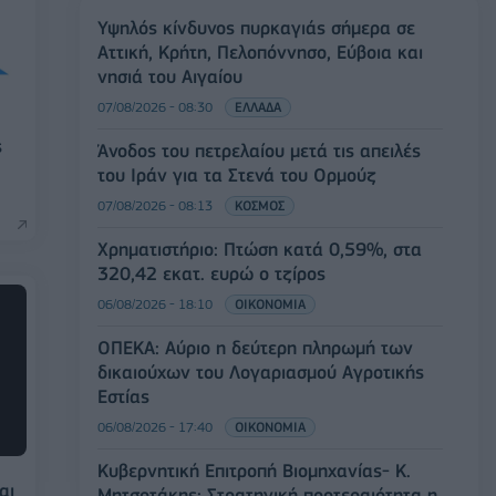
Υψηλός κίνδυνος πυρκαγιάς σήμερα σε
Αττική, Κρήτη, Πελοπόννησο, Εύβοια και
νησιά του Αιγαίου
07/08/2026 - 08:30
ΕΛΛΑΔΑ
ς
Άνοδος του πετρελαίου μετά τις απειλές
του Ιράν για τα Στενά του Ορμούζ
07/08/2026 - 08:13
ΚΟΣΜΟΣ
Χρηματιστήριο: Πτώση κατά 0,59%, στα
320,42 εκατ. ευρώ ο τζίρος
06/08/2026 - 18:10
ΟΙΚΟΝΟΜΙΑ
ΟΠΕΚΑ: Αύριο η δεύτερη πληρωμή των
δικαιούχων του Λογαριασμού Αγροτικής
Εστίας
06/08/2026 - 17:40
ΟΙΚΟΝΟΜΙΑ
Κυβερνητική Επιτροπή Βιομηχανίας- Κ.
αι
Μητσοτάκης: Στρατηγική προτεραιότητα η