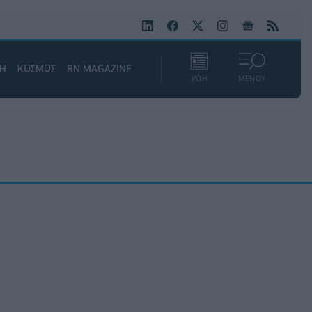
ΚΗ
ΚΟΣΜΟΣ
BN MAGAZINE
ΡΟΗ
ΜΕΝΟΥ