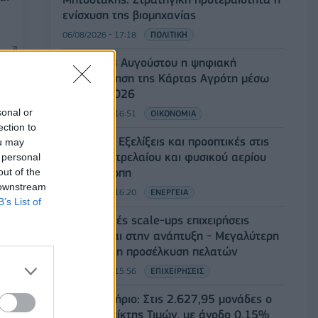
ενίσχυση της βιομηχανίας
06/08/2026 - 17:18
ΠΟΛΙΤΙΚΗ
Από τις 28 Αυγούστου η ψηφιακή
ενεργοποίηση της Κάρτας Αγρότη μέσω
της ΕΑΕ 2026
sonal or
06/08/2026 - 16:51
ΟΙΚΟΝΟΜΙΑ
ection to
Eurobank: Εξελίξεις και προοπτικές στις
ou may
αγορές πετρελαίου και φυσικού αερίου
 personal
στην Ευρώπη
out of the
 downstream
06/08/2026 - 16:20
ΕΝΕΡΓΕΙΑ
B’s List of
Οι ελληνικές scale-ups επιχειρήσεις
να
στρέφονται στην ανάπτυξη - Μεγαλύτερη
πρόκληση η προσέλκυση πελατών
06/08/2026 - 15:56
ΕΠΙΧΕΙΡΗΣΕΙΣ
Χρηματιστήριο: Στις 2.627,95 μονάδες ο
Γενικός Δείκτης Τιμών, με άνοδο 0,15%