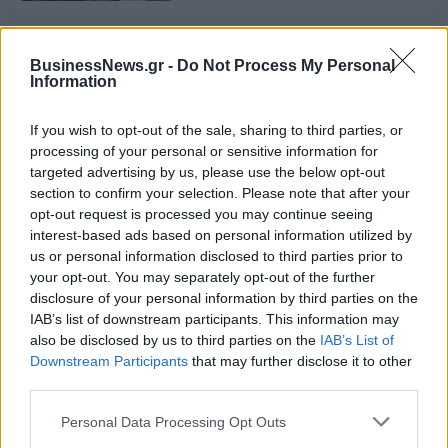
NBG Business Seeds: Σε εξέλιξη
ο 12ος διαγωνισμός
BusinessNews.gr -
Do Not Process My Personal
Information
καινοτομίας της Εθνικής
Τράπεζας
If you wish to opt-out of the sale, sharing to third parties, or
27/07/2021 - 08:30
processing of your personal or sensitive information for
targeted advertising by us, please use the below opt-out
Statsforstartups.com:
section to confirm your selection. Please note that after your
Μαθαίνοντας τους βασικούς
opt-out request is processed you may continue seeing
δείκτες απόδοσης μιας
interest-based ads based on personal information utilized by
νεοφυούς επιχείρησης
us or personal information disclosed to third parties prior to
your opt-out. You may separately opt-out of the further
12/07/2021 - 09:04
disclosure of your personal information by third parties on the
IAB’s list of downstream participants. This information may
Η Vista Equity Partners
also be disclosed by us to third parties on the
IAB’s List of
επενδύει στην ελληνική Schoox
Downstream Participants
that may further disclose it to other
third parties.
30/06/2021 - 13:32
Personal Data Processing Opt Outs