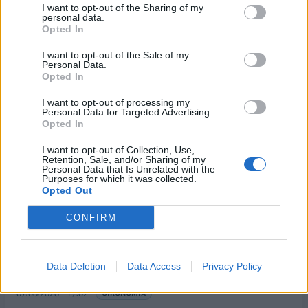
I want to opt-out of the Sharing of my
personal data.
Έναρξη
Προηγούμενο
Επόμενο
Τέλος
Opted In
Σελίδα 10 από 42
I want to opt-out of the Sale of my
Personal Data.
Opted In
I want to opt-out of processing my
Personal Data for Targeted Advertising.
Opted In
I want to opt-out of Collection, Use,
Retention, Sale, and/or Sharing of my
Personal Data that Is Unrelated with the
Purposes for which it was collected.
Opted Out
ΡΟΗ ΕΙΔΗΣΕΩΝ
CONFIRM
ΥΠΑΑΤ: Επιπλέον 12,5 εκατ. ευρώ στις Περιφέρειες
Data Deletion
Data Access
Privacy Policy
για την ενίσχυση της βιοασφάλειας
07/08/2026 - 17:02
ΟΙΚΟΝΟΜΙΑ