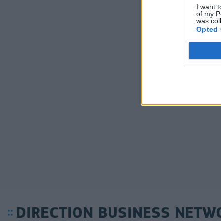
I want t
of my P
was col
Opted 
DIRECTION BUSINESS NETW