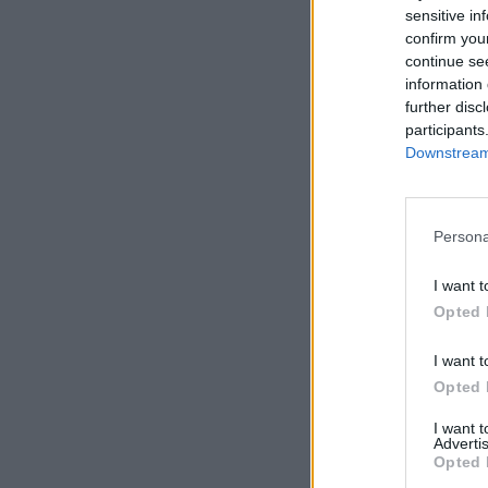
sensitive in
confirm you
continue se
information 
further disc
participants
Downstream 
Persona
I want t
Opted 
I want t
Opted 
I want 
Advertis
Opted 