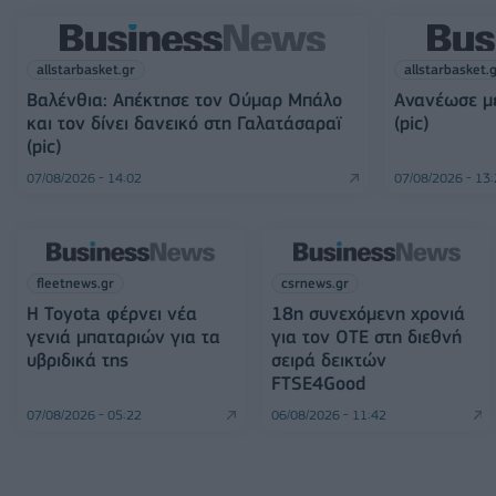
allstarbasket.gr
allstarbasket.
Βαλένθια: Απέκτησε τον Ούμαρ Μπάλο
Ανανέωσε με
και τον δίνει δανεικό στη Γαλατάσαραϊ
(pic)
(pic)
07/08/2026 - 14:02
07/08/2026 - 13
fleetnews.gr
csrnews.gr
Η Toyota φέρνει νέα
18η συνεχόμενη χρονιά
γενιά μπαταριών για τα
για τον ΟΤΕ στη διεθνή
υβριδικά της
σειρά δεικτών
FTSE4Good
07/08/2026 - 05:22
06/08/2026 - 11:42