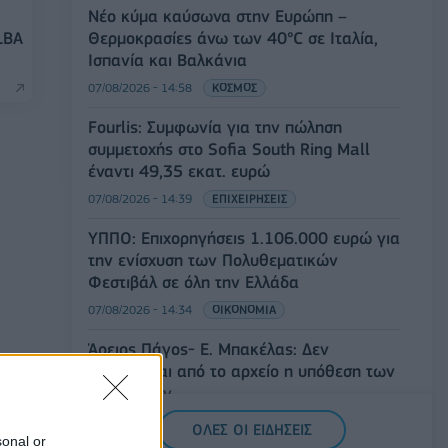
Νέο κύμα καύσωνα στην Ευρώπη –
LBA
Θερμοκρασίες άνω των 40°C σε Ιταλία,
Ισπανία και Βαλκάνια
07/08/2026 - 14:58
ΚΟΣΜΟΣ
Fourlis: Συμφωνία για την πώληση
συμμετοχής στο Sofia South Ring Mall
έναντι 49,35 εκατ. ευρώ
07/08/2026 - 14:39
ΕΠΙΧΕΙΡΗΣΕΙΣ
ΥΠΠΟ: Επιχορηγήσεις 1.106.000 ευρώ για
την ενίσχυση των Πολυθεματικών
Φεστιβάλ σε όλη την Ελλάδα
07/08/2026 - 14:34
ΟΙΚΟΝΟΜΙΑ
Άρειος Πάγος- Ε. Μπακέλας: Δεν
ανασύρεται από το αρχείο η υπόθεση των
υποκλοπών
07/08/2026 - 14:11
ΕΛΛΑΔΑ
ΟΛΕΣ ΟΙ ΕΙΔΗΣΕΙΣ
sonal or