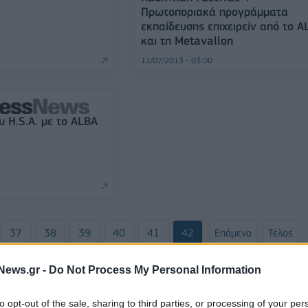
Πρωτοποριακά προγράμματα
εκπαίδευσης επιχειρείν από το A
και τη Metavallon
11/07/2013 - 03:00
υ H.S.A. με το ALBA
37
38
39
40
41
42
Επόμενο
Τέλος
δα 42 από 42
News.gr -
Do Not Process My Personal Information
to opt-out of the sale, sharing to third parties, or processing of your per