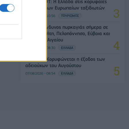
Έρευνα ΕΟΤ: Η Ελλάδα στις κορυφαίες
επιλογές των Ευρωπαίων ταξιδιωτών
07/08/2026 - 10:56
ΤΟΥΡΙΣΜΟΣ
Υψηλός κίνδυνος πυρκαγιάς σήμερα σε
Αττική, Κρήτη, Πελοπόννησο, Εύβοια και
νησιά του Αιγαίου
07/08/2026 - 08:30
ΕΛΛΑΔΑ
Πειραιάς: Κορυφώνεται η έξοδος των
αδειούχων του Αυγούστου
07/08/2026 - 08:54
ΕΛΛΑΔΑ