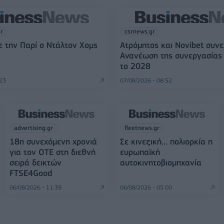
gr
csrnews.gr
 την Παρί ο Ντάλτον Χομς
Ατρόμητος και Novibet συνε
Ανανέωση της συνεργασίας 
το 2028
:23
07/08/2026 - 08:52
advertising.gr
fleetnews.gr
18η συνεχόμενη χρονιά
Σε κινεζική… πολιορκία η
για τον ΟΤΕ στη διεθνή
ευρωπαϊκή
σειρά δεικτών
αυτοκινητοβιομηχανία
FTSE4Good
06/08/2026 - 11:39
06/08/2026 - 05:00