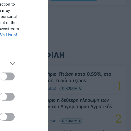
Σαουδική Αραβία, Τουρκία και Πακιστάν
ection to
υπογράφουν κοινή αμυντική συμφωνία
ou may
 personal
07/08/2026 - 13:47
ΚΟΣΜΟΣ
out of the
 downstream
B’s List of
ΔΗΜΟΦΙΛΗ
Χρηματιστήριο: Πτώση κατά 0,59%, στα
320,42 εκατ. ευρώ ο τζίρος
06/08/2026 - 18:10
ΟΙΚΟΝΟΜΙΑ
ΟΠΕΚΑ: Αύριο η δεύτερη πληρωμή των
δικαιούχων του Λογαριασμού Αγροτικής
Εστίας
06/08/2026 - 17:40
ΟΙΚΟΝΟΜΙΑ