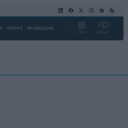
ΚΗ
ΚΟΣΜΟΣ
BN MAGAZINE
ΡΟΗ
ΜΕΝΟΥ