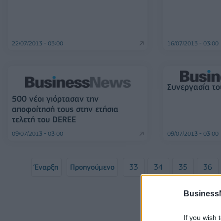
22/07/2013 - 03:00
16/07/2013 - 03:00
Συνεργασία το
500 νέοι γιόρτασαν την
αποφοίτησή τους στην ετήσια
τελετή του DEREE
09/07/2013 - 03:00
09/07/2013 - 03:00
Έναρξη
Προηγούμενο
33
34
35
36
Σελί
Business
If you wish 