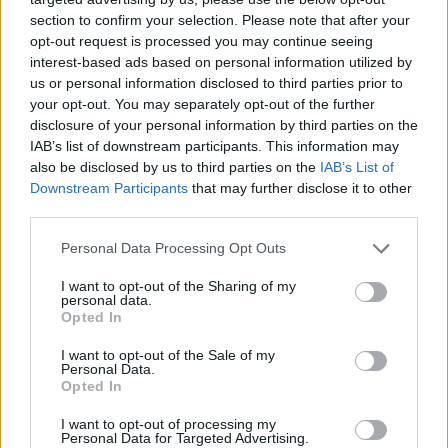
Νέα Διεύθυνση Corporate
section to confirm your selection. Please note that after your
Affairs and
opt-out request is processed you may continue seeing
Η Αλεσάντρα Γκαλόνι
Communications στην
interest-based ads based on personal information utilized by
γίνεται η πρώτη γυναίκα
Barking Well Media
us or personal information disclosed to third parties prior to
διευθύντρια του Reuters
your opt-out. You may separately opt-out of the further
12/04/2021 - 16:38
13/04/2021 - 13:19
disclosure of your personal information by third parties on the
IAB’s list of downstream participants. This information may
also be disclosed by us to third parties on the
IAB’s List of
Downstream Participants
that may further disclose it to other
third parties.
Personal Data Processing Opt Outs
I want to opt-out of the Sharing of my
personal data.
Opted In
I want to opt-out of the Sale of my
Personal Data.
Opted In
ΡΟΗ ΕΙΔΗΣΕΩΝ
I want to opt-out of processing my
Personal Data for Targeted Advertising.