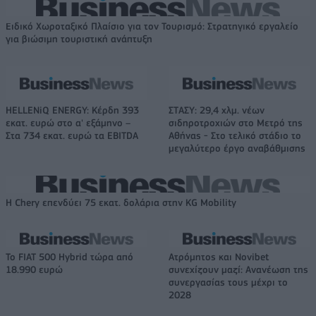
Ειδικό Χωροταξικό Πλαίσιο για τον Τουρισμό: Στρατηγικό εργαλείο
για βιώσιμη τουριστική ανάπτυξη
HELLENiQ ENERGY: Κέρδη 393
ΣΤΑΣΥ: 29,4 χλμ. νέων
εκατ. ευρώ στο α' εξάμηνο –
σιδηροτροχιών στο Μετρό της
Στα 734 εκατ. ευρώ τα EBITDA
Αθήνας - Στο τελικό στάδιο το
μεγαλύτερο έργο αναβάθμισης
Η Chery επενδύει 75 εκατ. δολάρια στην KG Mobility
Το FIAT 500 Hybrid τώρα από
Ατρόμητος και Novibet
18.990 ευρώ
συνεχίζουν μαζί: Ανανέωση της
συνεργασίας τους μέχρι το
2028