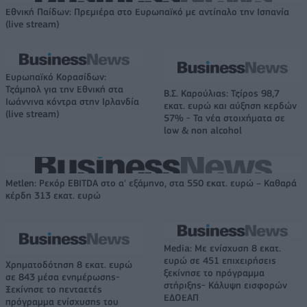
Εθνική Παίδων: Πρεμιέρα στο Ευρωπαϊκό με αντίπαλο την Ισπανία
(live stream)
Ευρωπαϊκό Κορασίδων:
Τζάμπολ για την Εθνική στα
Β.Σ. Καρούλιας: Τζίρος 98,7
Ιωάννινα κόντρα στην Ιρλανδία
εκατ. ευρώ και αύξηση κερδών
(live stream)
57% - Τα νέα στοιχήματα σε
low & non alcohol
Metlen: Ρεκόρ EBITDA στο α' εξάμηνο, στα 550 εκατ. ευρώ – Καθαρά
κέρδη 313 εκατ. ευρώ
Media: Με ενίσχυση 8 εκατ.
ευρώ σε 451 επιχειρήσεις
Χρηματοδότηση 8 εκατ. ευρώ
ξεκίνησε το πρόγραμμα
σε 843 μέσα ενημέρωσης-
στήριξης- Κάλυψη εισφορών
Ξεκίνησε το πενταετές
ΕΔΟΕΑΠ
πρόγραμμα ενίσχυσης του