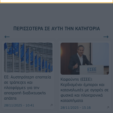
ΠΕΡΙΣΣΌΤΕΡΑ ΣΕ ΑΥΤΉ ΤΗΝ ΚΑΤΗΓΟΡΊΑ
ΕΕ: Αυστηρότερη εποπτεία
Καφούνης (ΕΣΕΕ):
σε τράπεζες και
Κερδισμένοι έμποροι και
πλατφόρμες για την
καταναλωτές με αγορές σε
αποτροπή διαδικτυακής
φυσικά και ηλεκτρονικά
απάτης
καταστήματα
28/11/2025 - 10:41
28/11/2025 - 15:16