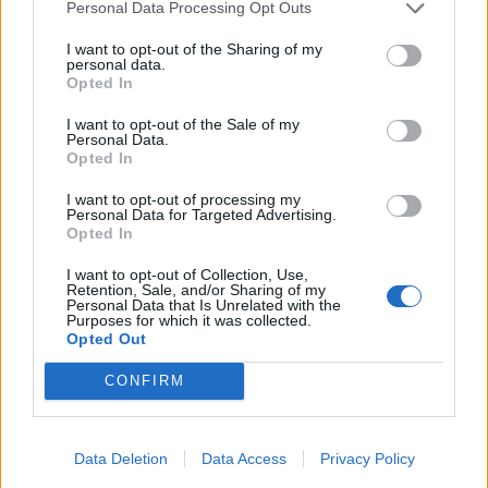
Personal Data Processing Opt Outs
Με «προίκα» 2 δισ. ευρώ
στο ζήτημα των πινακίδων
ανοίγει δρόμο για δάνεια έως 5
κυκλοφορίας - Τέλος στις
I want to opt-out of the Sharing of my
δισ. σε μικρομεσαίες
χρονοβόρες διαδικασίες
personal data.
Opted In
I want to opt-out of the Sale of my
Η Chery επενδύει 75 εκατ. δολάρια στην KG Mobility
Personal Data.
Opted In
I want to opt-out of processing my
Personal Data for Targeted Advertising.
Το FIAT 500 Hybrid τώρα από
Ατρόμητος και Novibet
Opted In
18.990 ευρώ
συνεχίζουν μαζί: Ανανέωση της
συνεργασίας τους μέχρι το
I want to opt-out of Collection, Use,
2028
Retention, Sale, and/or Sharing of my
Personal Data that Is Unrelated with the
Purposes for which it was collected.
Opted Out
18η συνεχόμενη χρονιά για τον ΟΤΕ στη διεθνή σειρά δεικτών
FTSE4Good
CONFIRM
Data Deletion
Data Access
Privacy Policy
Alpha Bank: Για πρώτη φορά το Αρχαίο Θέατρο Επιδαύρου άνοιξε τις
πύλες του σε όλους