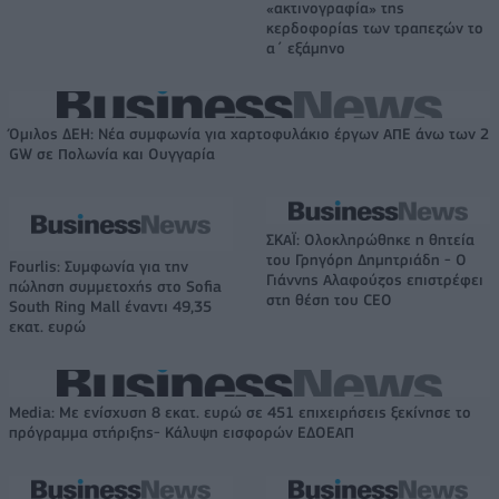
«ακτινογραφία» της
κερδοφορίας των τραπεζών το
α΄ εξάμηνο
Όμιλος ΔΕΗ: Νέα συμφωνία για χαρτοφυλάκιο έργων ΑΠΕ άνω των 2
GW σε Πολωνία και Ουγγαρία
ΣΚΑΪ: Ολοκληρώθηκε η θητεία
του Γρηγόρη Δημητριάδη - Ο
Fourlis: Συμφωνία για την
Γιάννης Αλαφούζος επιστρέφει
πώληση συμμετοχής στο Sofia
στη θέση του CEO
South Ring Mall έναντι 49,35
εκατ. ευρώ
Media: Με ενίσχυση 8 εκατ. ευρώ σε 451 επιχειρήσεις ξεκίνησε το
πρόγραμμα στήριξης- Κάλυψη εισφορών ΕΔΟΕΑΠ