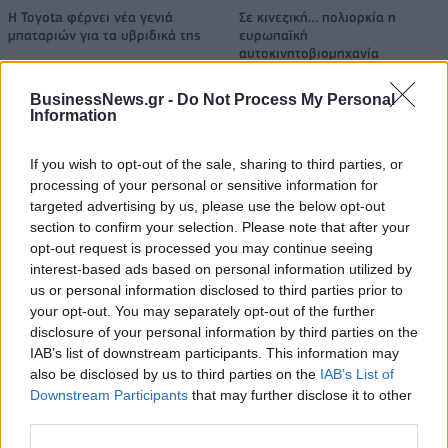
Η Toyota φέρνει νέα γενιά
Σε κινεζική… πολιορκία η
μπαταριών για τα υβριδικά της
ευρωπαϊκή
αυτοκινητοβιομηχανία
BusinessNews.gr -
Do Not Process My Personal
Information
Νέο Audi A2 e-tron με στόχο την κορυφή της αποδοτικότητας
If you wish to opt-out of the sale, sharing to third parties, or
processing of your personal or sensitive information for
targeted advertising by us, please use the below opt-out
Πέθανε ο Ντον Νέλσον – Έφυγε
Οι Νιου Γιορκ Λίμπερτι
από τη ζωή στα 86 του ο
διέλυσαν με 111-71 τους Λας
section to confirm your selection. Please note that after your
θρύλος του NBA
Βέγκας Έισις! (vids)
opt-out request is processed you may continue seeing
interest-based ads based on personal information utilized by
us or personal information disclosed to third parties prior to
your opt-out. You may separately opt-out of the further
Χρηματιστήριο Αθηνών: Εβδομαδιαία άνοδος 1,76%, κέρδη 23,31%
disclosure of your personal information by third parties on the
από τις αρχές του έτους
IAB’s list of downstream participants. This information may
also be disclosed by us to third parties on the
IAB’s List of
Downstream Participants
that may further disclose it to other
third parties.
Ελληνική Αναπτυξιακή Τράπεζα:
Υπ. Μεταφορών: Οριστική λύση