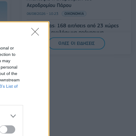
Αεροδρομίου Πάρου
06/08/2026 - 10:23
ΟΙΚΟΝΟΜΙΑ
Υπ. Παιδείας: 168 αιτήσεις από 23 χώρες
για το νέο αγγλόφωνο πρόγραμμα
Ιατρικής του Πανεπιστημίου Πατρών
ΟΛΕΣ ΟΙ ΕΙΔΗΣΕΙΣ
06/08/2026 - 10:08
ΕΛΛΑΔΑ
sonal or
ection to
Συνάντηση συνεργασίας Ε.Β.Ε.Π. με τον
ou may
υπουργό Ανάπτυξης ενόψει ΔΕΘ
 personal
υ,
out of the
06/08/2026 - 09:52
ΟΙΚΟΝΟΜΙΑ
 downstream
B’s List of