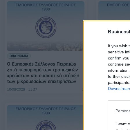
Business
If you wish 
sensitive in
ΟΙΚΟΝΟΜΙΑ
ΟΙΚΟΝΟΜΙΑ
confirm you
Ο Εμπορικός Σύλλογος Πειραιώς
Ο Εμπορικός Σ
continue se
ζητά περιορισμό των τραπεζικών
κατέθεσε προτ
information 
χρεώσεων και ουσιαστική στήριξη
διαβούλευση γι
further disc
των μικρομεσαίων επιχειρήσεων
οφειλών
participants
Downstream 
10/06/2026 - 11:37
09/06/2026 - 10:42
Persona
I want t