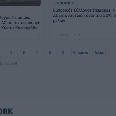
ΕΠΙΧΕΙΡΗΣΕΙΣ
Εμπορικός Σύλλογος Πειραιώς: Ν
ΔΣ με ανανέωση άνω του 50% 
λογος Πειραιώς:
μελών
 ΔΣ με τον υφπουργό
ς Κώστα Κατσαφάδο
11/05/2026 - 11:57
5
6
7
8
9
Επόμενο
Τέλος
ίδα 1 από 9
ORK