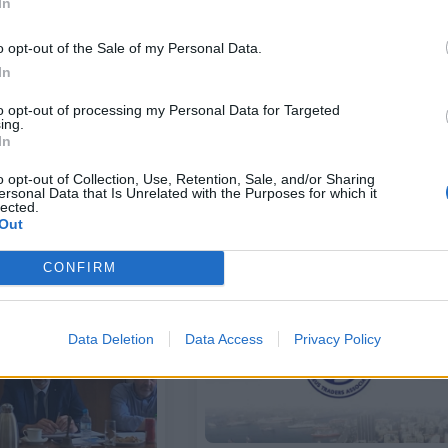
In
o opt-out of the Sale of my Personal Data.
In
ΕΠΙΧΕΙΡΗΣΕΙΣ
to opt-out of processing my Personal Data for Targeted
ing.
λογος Πειραιώς:
Εμπορικός Σύλλογος Πειραιώς: Τ
In
άγκη η διασύνδεση
πρόστιμο στην Temu αναδεικνύε
ων με την τοπική
την ανάγκη για ίσους κανόνες σ
o opt-out of Collection, Use, Retention, Sale, and/or Sharing
ευρωπαϊκή αγορά
ersonal Data that Is Unrelated with the Purposes for which it
lected.
29/05/2026 - 14:14
Out
CONFIRM
Data Deletion
Data Access
Privacy Policy