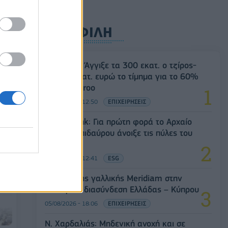
ΔΗΜΟΦΙΛΗ
Evergood: Άγγιξε τα 300 εκατ. ο τζίρος-
ο
ι
Στα 10 εκατ. ευρώ το τίμημα για το 60%
την
του Jackaroo
05/08/2026 - 12:50
ΕΠΙΧΕΙΡΗΣΕΙΣ
Alpha Bank: Για πρώτη φορά το Αρχαίο
Θέατρο Επιδαύρου άνοιξε τις πύλες του
σε όλους
05/08/2026 - 12:41
ESG
Είσοδος της γαλλικής Meridiam στην
ηλεκτρική διασύνδεση Ελλάδας – Κύπρου
05/08/2026 - 18:06
ΕΠΙΧΕΙΡΗΣΕΙΣ
Ν. Χαρδαλιάς: Μηδενική ανοχή και σε