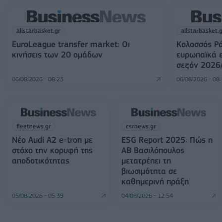
allstarbasket.gr
allstarbasket.
EuroLeague transfer market: Οι
Κολοσσός Ρό
κινήσεις των 20 ομάδων
ευρωπαϊκά ε
σεζόν 2026
06/08/2026 - 08:23
06/08/2026 - 08
fleetnews.gr
csrnews.gr
Νέο Audi A2 e-tron με
ESG Report 2025: Πώς η
στόχο την κορυφή της
ΑΒ Βασιλόπουλος
αποδοτικότητας
μετατρέπει τη
βιωσιμότητα σε
καθημερινή πράξη
05/08/2026 - 05:39
04/08/2026 - 12:54