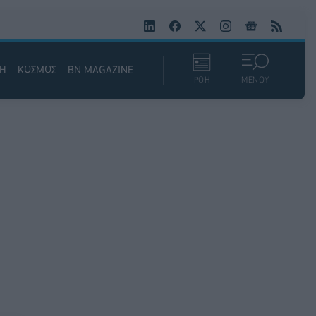
ΚΗ
ΚΟΣΜΟΣ
BN MAGAZINE
ΡΟΗ
ΜΕΝΟΥ