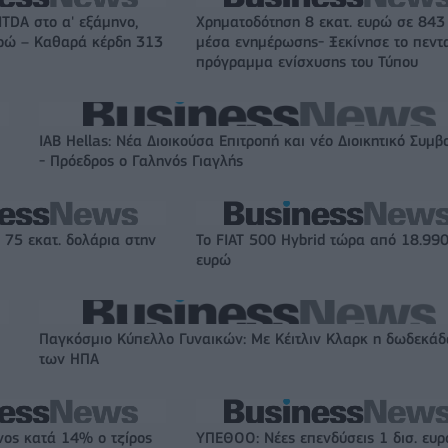
ITDA στο α' εξάμηνο,
Χρηματοδότηση 8 εκατ. ευρώ σε 843
υρώ – Καθαρά κέρδη 313
μέσα ενημέρωσης- Ξεκίνησε το πεντ
πρόγραμμα ενίσχυσης του Τύπου
IAB Hellas: Νέα Διοικούσα Επιτροπή και νέο Διοικητικό Συμβ
- Πρόεδρος ο Γαληνός Γιαγλής
 75 εκατ. δολάρια στην
Το FIAT 500 Hybrid τώρα από 18.99
ευρώ
Παγκόσμιο Κύπελλο Γυναικών: Με Κέιτλιν Κλαρκ η δωδεκάδ
των ΗΠΑ
νος κατά 14% ο τζίρος
ΥΠΕΘΟΟ: Νέες επενδύσεις 1 δισ. ευ