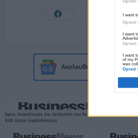
Opted 
I want t
Opted 
I want 
Advertis
Opted 
I want t
of my P
was col
Opted 
Άρης: Ανακοίνωσε την απόκτηση του Άνταμ Μοκόκα - Δωρεά τη
ΚΑΕ στους πυρόπληκτους