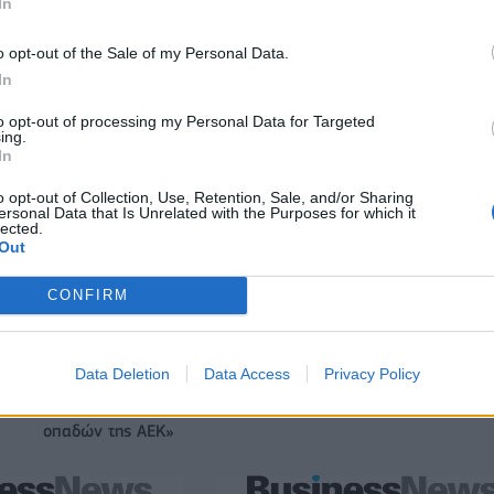
In
o opt-out of the Sale of my Personal Data.
In
to opt-out of processing my Personal Data for Targeted
ing.
In
o opt-out of Collection, Use, Retention, Sale, and/or Sharing
ersonal Data that Is Unrelated with the Purposes for which it
lected.
Out
CONFIRM
Data Deletion
Data Access
Privacy Policy
ς
Νόλεϊ: «Ανυπομονώ να ζήσω την εκπληκτική ενέργεια των
οπαδών της ΑΕΚ»