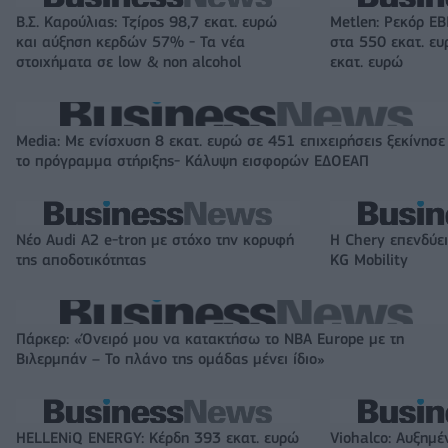
Β.Σ. Καρούλιας: Τζίρος 98,7 εκατ. ευρώ
Metlen: Ρεκόρ EB
και αύξηση κερδών 57% - Τα νέα
στα 550 εκατ. ε
στοιχήματα σε low & non alcohol
εκατ. ευρώ
Media: Με ενίσχυση 8 εκατ. ευρώ σε 451 επιχειρήσεις ξεκίνησε
το πρόγραμμα στήριξης- Κάλυψη εισφορών ΕΔΟΕΑΠ
Νέο Audi A2 e-tron με στόχο την κορυφή
Η Chery επενδύει
της αποδοτικότητας
KG Mobility
Πάρκερ: «Όνειρό μου να κατακτήσω το ΝΒΑ Europe με τη
Βιλερμπάν – Το πλάνο της ομάδας μένει ίδιο»
HELLENiQ ENERGY: Κέρδη 393 εκατ. ευρώ
Viohalco: Αυξημέ