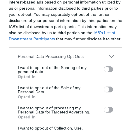
interest-based ads based on personal information utilized by
us or personal information disclosed to third parties prior to
Alpha Bank: Για πρώτη φορά το Αρχαίο Θέατρο Επιδαύρου άνοιξε τις
your opt-out. You may separately opt-out of the further
πύλες του σε όλους
disclosure of your personal information by third parties on the
IAB’s list of downstream participants. This information may
also be disclosed by us to third parties on the
IAB’s List of
Downstream Participants
that may further disclose it to other
third parties.
ΠΕΡΙΣΣΌΤΕΡΑ ΣΕ ΑΥΤΉ ΤΗΝ ΚΑΤΗΓΟΡΊΑ
Personal Data Processing Opt Outs
I want to opt-out of the Sharing of my
personal data.
Opted In
I want to opt-out of the Sale of my
Personal Data.
"Κούρεμα" 40% των
Mikel: Ποια είναι η
Opted In
χρεών της Club Hotel
προσφορά που κάνουν για
Casino Loutraki
την Black Friday;
I want to opt-out of processing my
Personal Data for Targeted Advertising.
23/11/2017 - 02:00
23/11/2017 - 02:00
Opted In
I want to opt-out of Collection, Use,