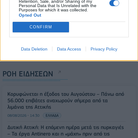
Retention, Sale, and/or Sharing of my
Personal Data that Is Unrelated with the
Purposes for which it was collected.
Opted Out
CONFIRM
Data Deletion
Data Access
Privacy Policy
ΡΟΗ ΕΙΔΗΣΕΩΝ
Κορυφώνεται η έξοδος του Αυγούστου – Πάνω από
56.000 επιβάτες αναχωρούν σήμερα από τα
λιμάνια της Αττικής
08/08/2026 - 14:30
ΕΛΛΑΔΑ
Δυτική Αττική: Η επόμενη ημέρα μετά τις πυρκαγιές
– Τα έργα Antinero και η «μάχη» πριν από τις