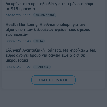
Διευρύνεται η πρωτοβουλία για τις τιμές στο ράφι
με 916 προϊόντα
08/08/2026 - 12:12
ΛΙΑΝΕΜΠΟΡΙΟ
Health Monitoring: Η εθνική υποδομή για την
αξιοποίηση των δεδομένων υγείας προς όφελος
των πολιτών
08/08/2026 - 11:48
ΥΓΕΙΑ
Ελληνική Αναπτυξιακή Τράπεζα: Με «προίκα» 2 δισ.
ευρώ ανοίγει δρόμο για δάνεια έως 5 δισ. σε
μικρομεσαίες
08/08/2026 - 11:22
ΤΡΑΠΕΖΕΣ
5G παντού, 6G στον ορίζοντα: Πού βρίσκεται η
ΟΛΕΣ ΟΙ ΕΙΔΗΣΕΙΣ
Ελλάδα στη μεγάλη τεχνολογική μετάβαση
08/08/2026 - 10:54
ΤΕΧΝΟΛΟΓΙΑ