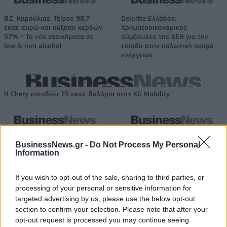
Β.Σ. Καρούλιας: Τζίρος 98,7
Deloitte Ελλάδος:
εκατ. ευρώ και αύξηση κερδών
Χρηματοοικονομικός
57% - Τα νέα στοιχήματα σε
σύμβουλος της ΔΕΗ για την
low & non alcohol
είσοδο στην πολωνική αγορά
ενέργειας
Η Chery επενδύει 75 εκατ. δολάρια στην KG Mobility
Το FIAT 500 Hybrid τώρα από
Ατρόμητος και Novibet
18.990 ευρώ
συνεχίζουν μαζί: Ανανέωση της
BusinessNews.gr -
Do Not Process My Personal
συνεργασίας τους μέχρι το
Information
2028
If you wish to opt-out of the sale, sharing to third parties, or
processing of your personal or sensitive information for
targeted advertising by us, please use the below opt-out
18η συνεχόμενη χρονιά για τον ΟΤΕ στη διεθνή σειρά δεικτών
FTSE4Good
section to confirm your selection. Please note that after your
opt-out request is processed you may continue seeing