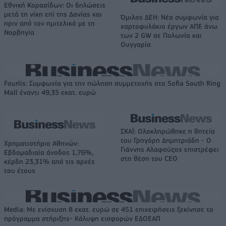
Εθνική Κορασίδων: Οι δηλώσεις
μετά τη νίκη επί της Δανίας και
Όμιλος ΔΕΗ: Νέα συμφωνία για
πριν από τον ημιτελικό με τη
χαρτοφυλάκιο έργων ΑΠΕ άνω
Νορβηγία
των 2 GW σε Πολωνία και
Ουγγαρία
Fourlis: Συμφωνία για την πώληση συμμετοχής στο Sofia South Ring
Mall έναντι 49,35 εκατ. ευρώ
ΣΚΑΪ: Ολοκληρώθηκε η θητεία
του Γρηγόρη Δημητριάδη - Ο
Χρηματιστήριο Αθηνών:
Γιάννης Αλαφούζος επιστρέφει
Εβδομαδιαία άνοδος 1,76%,
στη θέση του CEO
κέρδη 23,31% από τις αρχές
του έτους
Media: Με ενίσχυση 8 εκατ. ευρώ σε 451 επιχειρήσεις ξεκίνησε το
πρόγραμμα στήριξης- Κάλυψη εισφορών ΕΔΟΕΑΠ