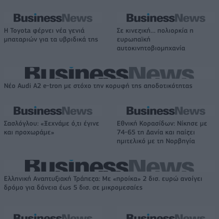
Η Toyota φέρνει νέα γενιά
Σε κινεζική… πολιορκία η
μπαταριών για τα υβριδικά της
ευρωπαϊκή
αυτοκινητοβιομηχανία
Νέο Audi A2 e-tron με στόχο την κορυφή της αποδοτικότητας
Σασλόγλου: «Ξεχνάμε ό,τι έγινε
Εθνική Κορασίδων: Νίκησε με
και προχωράμε»
74-65 τη Δανία και παίζει
ημιτελικό με τη Νορβηγία
Ελληνική Αναπτυξιακή Τράπεζα: Με «προίκα» 2 δισ. ευρώ ανοίγει
δρόμο για δάνεια έως 5 δισ. σε μικρομεσαίες