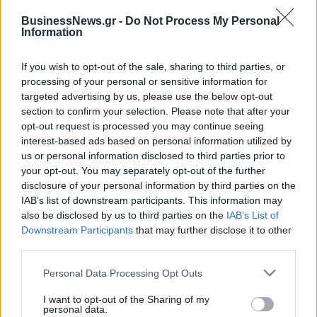
Νέο Audi A2 e-tron με στόχο
Η Chery επενδύει 75 εκατ.
την κορυφή της
δολάρια στην KG Mobility
BusinessNews.gr -
Do Not Process My Personal
αποδοτικότητας
Information
If you wish to opt-out of the sale, sharing to third parties, or
processing of your personal or sensitive information for
Το FIAT 500 Hybrid τώρα από 18.990 ευρώ
targeted advertising by us, please use the below opt-out
section to confirm your selection. Please note that after your
opt-out request is processed you may continue seeing
Πήρε τον Αλέρικ Φρίμαν ο
Θανάσης Σπανούλης: "Θα είμαι
interest-based ads based on personal information utilized by
Βίκος Ιωαννίνων
χαρούμενος με ένα μετάλλιο"
us or personal information disclosed to third parties prior to
your opt-out. You may separately opt-out of the further
disclosure of your personal information by third parties on the
IAB’s list of downstream participants. This information may
HELLENiQ ENERGY: Κέρδη 393 εκατ. ευρώ στο α' εξάμηνο – Στα 734
also be disclosed by us to third parties on the
IAB’s List of
εκατ. ευρώ τα EBITDA
Downstream Participants
that may further disclose it to other
third parties.
Personal Data Processing Opt Outs
Viohalco: Αυξημένος κατά 14%
ΥΠΕΘΟΟ: Νέες επενδύσεις 1
I want to opt-out of the Sharing of my
ο τζίρος στο α' εξάμηνο, στα 4,3
δισ. ευρώ ως το 2028 για την
personal data.
δισ. ευρώ – Στα 446 εκατ. ευρώ
Ενέργεια