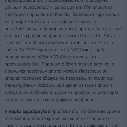
επιχειρηματικότητας, η εξωστρέφεια και η δημιουργία
γόνιμων συνεργασιών. Η χώρα μας έχει ήδη σημαντική
επενδυτική παρουσία στο Κόσοβο, ιδιαίτερα σε τομείς όπως
τα τρόφιμα και τα ποτά, τα οικοδομικά υλικά, τα
πετρελαιοειδή και η διαχείριση απορριμμάτων. Σε ό,τι αφορά
το διμερές εμπόριο οι προοπτικές είναι θετικές. Οι ελληνικές
εξαγωγές στο Κόσοβο αυξάνονται σταθερά τα τελευταία
χρόνια. Το 2023 έφτασαν σε αξία 109,7 εκατ. ευρώ,
παρουσιάζοντας αύξηση 27,4% σε σχέση με το
προηγούμενο έτος. Παρόμοια αύξηση παρουσίασαν και οι
εισαγωγές προϊόντων από το Κόσοβο. Πιστεύουμε ότι
υπάρχει πρόσφορο έδαφος για περαιτέρω ενίσχυση των
επιχειρηματικών σχέσεων, με έμφαση σε τομείς όπως η
ενέργεια, οι υποδομές, τα αγροτικά προϊόντα, οι μεταφορές,
η πράσινη ανάπτυξη και η ψηφιακή μετάβαση».
Η κυρία Εφραίμογλου
πρόσθεσε ότι: «Τα τελευταία χρόνια
στην Ελλάδα, τόσο το κράτος όσο και η επιχειρηματική
κοινότητα έχουν κάνει σημαντικά βήματα αναφορικά με την