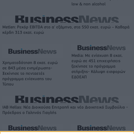
low & non alcohol
Metlen: Ρεκόρ EBITDA στο α' εξάμηνο, στα 550 εκατ. ευρώ – Καθαρά
κέρδη 313 εκατ. ευρώ
Media: Με ενίσχυση 8 εκατ.
ευρώ σε 451 επιχειρήσεις
Χρηματοδότηση 8 εκατ. ευρώ
ξεκίνησε το πρόγραμμα
σε 843 μέσα ενημέρωσης-
στήριξης- Κάλυψη εισφορών
Ξεκίνησε το πενταετές
ΕΔΟΕΑΠ
πρόγραμμα ενίσχυσης του
Τύπου
IAB Hellas: Νέα Διοικούσα Επιτροπή και νέο Διοικητικό Συμβούλιο -
Πρόεδρος ο Γαληνός Γιαγλής