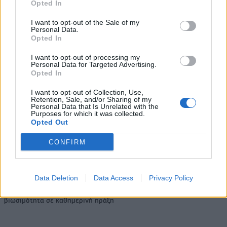
Opted In
τα EBITDA
I want to opt-out of the Sale of my
Personal Data.
Opted In
Η συμφωνία Arval-Athlon αναδιαμορφώνει την αγορά leasing
I want to opt-out of processing my
Personal Data for Targeted Advertising.
Opted In
VW: Η δύσκολη εξίσωση της
18η συνεχόμενη χρονιά για τον
I want to opt-out of Collection, Use,
αναδιάρθρωσης
ΟΤΕ στη διεθνή σειρά δεικτών
Retention, Sale, and/or Sharing of my
FTSE4Good
Personal Data that Is Unrelated with the
Purposes for which it was collected.
Opted Out
CONFIRM
Alpha Bank: Για πρώτη φορά το Αρχαίο Θέατρο Επιδαύρου άνοιξε τις
πύλες του σε όλους
Data Deletion
Data Access
Privacy Policy
ESG Report 2025: Πώς η ΑΒ Βασιλόπουλος μετατρέπει τη
βιωσιμότητα σε καθημερινή πράξη