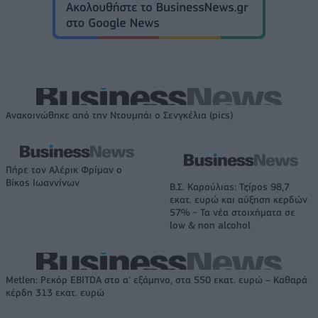
Ανακοινώθηκε από την Ντουμπάι ο Σενγκέλια (pics)
Πήρε τον Αλέρικ Φρίμαν ο
Βίκος Ιωαννίνων
Β.Σ. Καρούλιας: Τζίρος 98,7
εκατ. ευρώ και αύξηση κερδών
57% - Τα νέα στοιχήματα σε
low & non alcohol
Metlen: Ρεκόρ EBITDA στο α' εξάμηνο, στα 550 εκατ. ευρώ – Καθαρά
κέρδη 313 εκατ. ευρώ