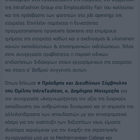
της Intrafashion Group στο Employability Fair του κολλεγίου
και της πρόσβασης των φοιτητών στα job openings της
εταιρείας. Eπιπλέον παρέχεται η δυνατότητα
πραγματοποίησης πρακτικής άσκησης στα επιμέρους
τμήματα της εταιρείας καθώς και ο σχεδιασμός & υλοποίηση
κοινών εκπαιδευτικών & επιστημονικών εκδηλώσεων. Τέλος
στην συνεργασία προβλέπεται η παροχή ειδικών
επιδοτήσεων διδάκτρων στους εργαζόμενους της εταιρείας
και στους α’ βαθμού συγγενείς αυτών.
Όπως δήλωσε
ο Πρόεδρος και Διευθύνων Σύμβουλος
του Ομίλου Ιntrafashion, κ. Δημήτρης Ματεμτζής
για
την συνεργασία «Αναγνωρίζοντας την αξία της διαρκούς
εκπαίδευσης του ανθρώπινου δυναμικού και τη σημασία της
αλληλεπίδρασης των σπουδαστών με τον επιχειρηματικό
κόσμο για την ανάπτυξη των δεξιοτήτων τους, είμαστε
ιδιαίτερα χαρούμενοι για την έναρξη της στρατηγικής
συνεργασίας μας με το Mediterranean College και