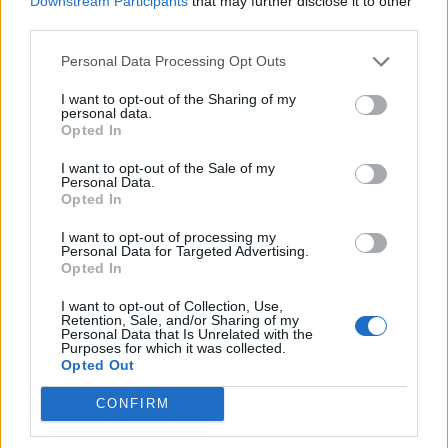
Downstream Participants
that may further disclose it to other
third parties.
Ένωση Ασφαλιστικών
LG: Νέα ρεκόρ εσόδων και
Εταιρειών: Αυξημένη
Personal Data Processing Opt Outs
λειτουργικών κερδών για
ζήτηση και χρήση των
το δεύτερο τρίμηνο
I want to opt-out of the Sharing of my
καλύψεων στον Κλάδο
personal data.
Υγείας το 2023
29/07/2024 - 16:35
Opted In
29/07/2024 - 18:25
I want to opt-out of the Sale of my
Personal Data.
Opted In
I want to opt-out of processing my
Personal Data for Targeted Advertising.
Opted In
I want to opt-out of Collection, Use,
Retention, Sale, and/or Sharing of my
Personal Data that Is Unrelated with the
Purposes for which it was collected.
Opted Out
CONFIRM
ΡΟΗ ΕΙΔΗΣΕΩΝ