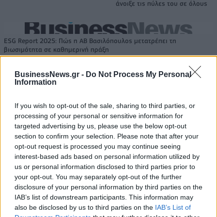
άνοιξε τις πύλες του σε όλους
ESG Report 2025: Πώς η ΑΒ Βασιλόπουλος μετατρέπει τη
βιωσιμότητα σε καθημερινή πράξη
BusinessNews.gr -
Do Not Process My Personal
Information
Stoiximan: «Πού ήσουν;» στις μεγάλες στιγμές του Ολυμπιακού
If you wish to opt-out of the sale, sharing to third parties, or
processing of your personal or sensitive information for
targeted advertising by us, please use the below opt-out
section to confirm your selection. Please note that after your
ΠΕΡΙΣΣΌΤΕΡΑ ΣΕ ΑΥΤΉ ΤΗΝ ΚΑΤΗΓΟΡΊΑ
opt-out request is processed you may continue seeing
interest-based ads based on personal information utilized by
us or personal information disclosed to third parties prior to
your opt-out. You may separately opt-out of the further
disclosure of your personal information by third parties on the
IAB’s list of downstream participants. This information may
also be disclosed by us to third parties on the
IAB’s List of