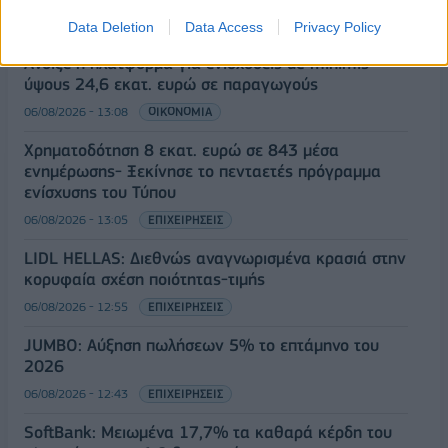
Data Deletion
Data Access
Privacy Policy
Άνοιξε η πλατφόρμα για ενισχύσεις de minimis
ύψους 24,6 εκατ. ευρώ σε παραγωγούς
06/08/2026 - 13:08
ΟΙΚΟΝΟΜΙΑ
Χρηματοδότηση 8 εκατ. ευρώ σε 843 μέσα
ενημέρωσης- Ξεκίνησε το πενταετές πρόγραμμα
ενίσχυσης του Τύπου
06/08/2026 - 13:05
ΕΠΙΧΕΙΡΗΣΕΙΣ
LIDL HELLAS: Διεθνώς αναγνωρισμένα κρασιά στην
κορυφαία σχέση ποιότητας-τιμής
06/08/2026 - 12:55
ΕΠΙΧΕΙΡΗΣΕΙΣ
JUMBO: Αύξηση πωλήσεων 5% το επτάμηνο του
2026
06/08/2026 - 12:43
ΕΠΙΧΕΙΡΗΣΕΙΣ
SoftBank: Μειωμένα 17,7% τα καθαρά κέρδη του