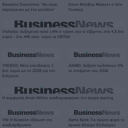
Θανάσης Σπανούλης: "Θα είμαι
Στους Ντένβερ Νάγκετς ο Λόνι
χαρούμενος με ένα μετάλλιο"
Γουόκερ
Viohalco: Αυξημένος κατά 14% ο τζίρος στο α' εξάμηνο, στα 4,3 δισ.
ευρώ – Στα 446 εκατ. ευρώ τα EBITDA
ΥΠΕΘΟΟ: Νέες επενδύσεις 1
JUMBO: Αύξηση πωλήσεων 5%
δισ. ευρώ ως το 2028 για την
το επτάμηνο του 2026
Ενέργεια
Η συμφωνία Arval-Athlon αναδιαμορφώνει την αγορά leasing
VW: Η δύσκολη εξίσωση της
Alpha Bank: Για πρώτη φορά το
αναδιάρθρωσης
Αρχαίο Θέατρο Επιδαύρου