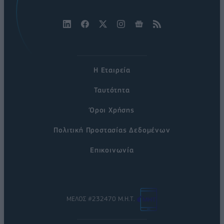
Η Εταιρεία
Ταυτότητα
Όροι Χρήσης
Πολιτική Προστασίας Δεδομένων
Επικοινωνία
ΜΕΛΟΣ #232470 Μ.Η.Τ.