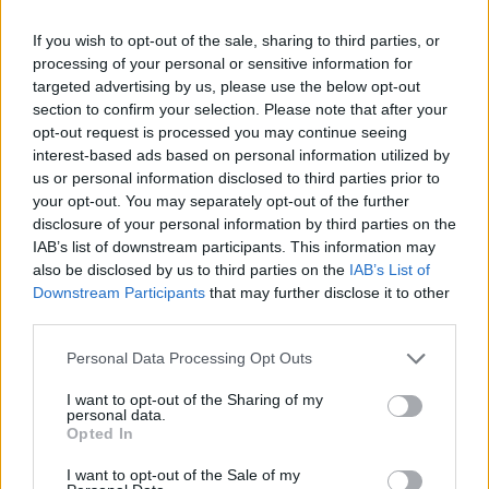
Το FIAT 500 Hybrid τώρα από
Ατρόμητος και Novibet
18.990 ευρώ
συνεχίζουν μαζί: Ανανέωση της
If you wish to opt-out of the sale, sharing to third parties, or
συνεργασίας τους μέχρι το
processing of your personal or sensitive information for
2028
targeted advertising by us, please use the below opt-out
section to confirm your selection. Please note that after your
opt-out request is processed you may continue seeing
interest-based ads based on personal information utilized by
18η συνεχόμενη χρονιά για τον ΟΤΕ στη διεθνή σειρά δεικτών
us or personal information disclosed to third parties prior to
FTSE4Good
your opt-out. You may separately opt-out of the further
disclosure of your personal information by third parties on the
IAB’s list of downstream participants. This information may
Alpha Bank: Για πρώτη φορά το Αρχαίο Θέατρο Επιδαύρου άνοιξε τις
also be disclosed by us to third parties on the
IAB’s List of
πύλες του σε όλους
Downstream Participants
that may further disclose it to other
third parties.
Personal Data Processing Opt Outs
I want to opt-out of the Sharing of my
ΠΕΡΙΣΣΌΤΕΡΑ ΣΕ ΑΥΤΉ ΤΗΝ ΚΑΤΗΓΟΡΊΑ
personal data.
Opted In
I want to opt-out of the Sale of my