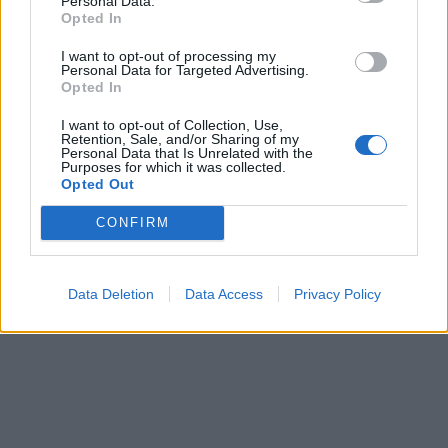
Personal Data.
Opted In
I want to opt-out of processing my
Personal Data for Targeted Advertising.
Opted In
Sleed και The Bostonians
Intrafashion Group:
σε νέα συνεργασία για
I want to opt-out of Collection, Use,
Retention, Sale, and/or Sharing of my
Στρατηγική συνεργασία με
online Ads, TikTok, CRM &
Personal Data that Is Unrelated with the
το Mediterranean College
email Marketing
Purposes for which it was collected.
Opted Out
- Τι προβλέπει το MoU
29/07/2024 - 17:07
29/07/2024 - 18:01
CONFIRM
Data Deletion
Data Access
Privacy Policy