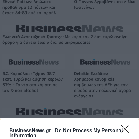
Εθνική Παίδων: Απώλεσε
Ο Γιάννης Αγραβάνης στον Βίκο
προβάδισμα 13 πόντων και
Ιωαννίνων
έχασε 84-89 από το Ισραήλ
Ελληνική Αναπτυξιακή Τράπεζα: Με «προίκα» 2 δισ. ευρώ ανοίγει
δρόμο για δάνεια έως 5 δισ. σε μικρομεσαίες
Β.Σ. Καρούλιας: Τζίρος 98,7
Deloitte Ελλάδος:
εκατ. ευρώ και αύξηση κερδών
Χρηματοοικονομικός
57% - Τα νέα στοιχήματα σε
σύμβουλος της ΔΕΗ για την
low & non alcohol
είσοδο στην πολωνική αγορά
ενέργειας
Η Chery επενδύει 75 εκατ. δολάρια στην KG Mobility
BusinessNews.gr -
Do Not Process My Personal
Information