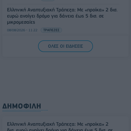
Ελληνική Αναπτυξιακή Τράπεζα: Με «προίκα» 2 δισ.
ευρώ ανοίγει δρόμο για δάνεια έως 5 δισ. σε
μικρομεσαίες
08/08/2026 - 11:22
ΤΡΑΠΕΖΕΣ
5G παντού, 6G στον ορίζοντα: Πού βρίσκεται η
ΟΛΕΣ ΟΙ ΕΙΔΗΣΕΙΣ
Ελλάδα στη μεγάλη τεχνολογική μετάβαση
08/08/2026 - 10:54
ΤΕΧΝΟΛΟΓΙΑ
ΔΗΜΟΦΙΛΗ
Ελληνική Αναπτυξιακή Τράπεζα: Με «προίκα» 2
δισ. ευρώ ανοίγει δρόμο για δάνεια έως 5 δισ. σε