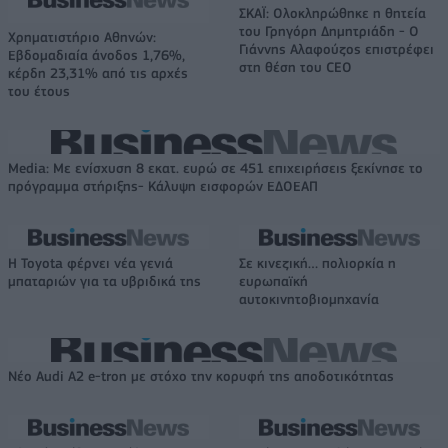
ΣΚΑΪ: Ολοκληρώθηκε η θητεία
του Γρηγόρη Δημητριάδη - Ο
Χρηματιστήριο Αθηνών:
Γιάννης Αλαφούζος επιστρέφει
Εβδομαδιαία άνοδος 1,76%,
στη θέση του CEO
κέρδη 23,31% από τις αρχές
του έτους
Media: Με ενίσχυση 8 εκατ. ευρώ σε 451 επιχειρήσεις ξεκίνησε το
πρόγραμμα στήριξης- Κάλυψη εισφορών ΕΔΟΕΑΠ
Η Toyota φέρνει νέα γενιά
Σε κινεζική… πολιορκία η
μπαταριών για τα υβριδικά της
ευρωπαϊκή
αυτοκινητοβιομηχανία
Νέο Audi A2 e-tron με στόχο την κορυφή της αποδοτικότητας