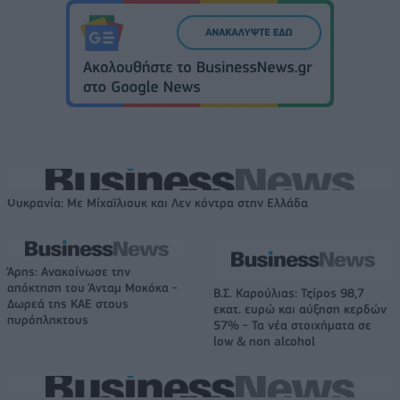
Ουκρανία: Με Μίχαϊλιουκ και Λεν κόντρα στην Ελλάδα
Άρης: Ανακοίνωσε την
απόκτηση του Άνταμ Μοκόκα -
Β.Σ. Καρούλιας: Τζίρος 98,7
Δωρεά της ΚΑΕ στους
εκατ. ευρώ και αύξηση κερδών
πυρόπληκτους
57% - Τα νέα στοιχήματα σε
low & non alcohol