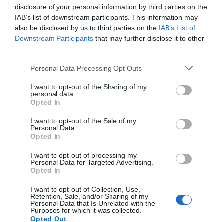
disclosure of your personal information by third parties on the
ΠΕΡΙΣΣΌΤΕΡΑ ΣΕ ΑΥΤΉ ΤΗΝ ΚΑΤΗΓΟΡΊΑ
IAB’s list of downstream participants. This information may
also be disclosed by us to third parties on the
IAB’s List of
Downstream Participants
that may further disclose it to other
third parties.
Personal Data Processing Opt Outs
I want to opt-out of the Sharing of my
personal data.
Intracom Defence:
Opted In
Προμήθεια συστημάτων
ΔΙΑΣ Α.Ε.: Αύξηση 235,1%
ενεργειακής αυτονομίας
I want to opt-out of the Sale of my
των καθαρών κερδών από
Personal Data.
στο Λιθουανικό στρατό
το 2020- Πάνω από 406
Opted In
06/06/2024 - 14:23
εκατ. συναλλαγές, αξίας
I want to opt-out of processing my
450 δις ευρώ το 2023
Personal Data for Targeted Advertising.
Opted In
06/06/2024 - 13:32
I want to opt-out of Collection, Use,
Retention, Sale, and/or Sharing of my
Personal Data that Is Unrelated with the
Purposes for which it was collected.
Opted Out