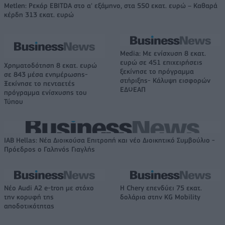
Metlen: Ρεκόρ EBITDA στο α' εξάμηνο, στα 550 εκατ. ευρώ – Καθαρά
κέρδη 313 εκατ. ευρώ
Media: Με ενίσχυση 8 εκατ.
ευρώ σε 451 επιχειρήσεις
Χρηματοδότηση 8 εκατ. ευρώ
ξεκίνησε το πρόγραμμα
σε 843 μέσα ενημέρωσης-
στήριξης- Κάλυψη εισφορών
Ξεκίνησε το πενταετές
ΕΔΟΕΑΠ
πρόγραμμα ενίσχυσης του
Τύπου
IAB Hellas: Νέα Διοικούσα Επιτροπή και νέο Διοικητικό Συμβούλιο -
Πρόεδρος ο Γαληνός Γιαγλής
Νέο Audi A2 e-tron με στόχο
Η Chery επενδύει 75 εκατ.
την κορυφή της
δολάρια στην KG Mobility
αποδοτικότητας