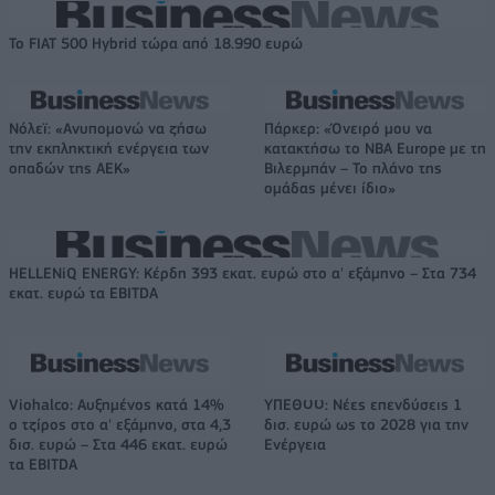
Το FIAT 500 Hybrid τώρα από 18.990 ευρώ
Νόλεϊ: «Ανυπομονώ να ζήσω
Πάρκερ: «Όνειρό μου να
την εκπληκτική ενέργεια των
κατακτήσω το ΝΒΑ Europe με τη
οπαδών της ΑΕΚ»
Βιλερμπάν – Το πλάνο της
ομάδας μένει ίδιο»
HELLENiQ ENERGY: Κέρδη 393 εκατ. ευρώ στο α' εξάμηνο – Στα 734
εκατ. ευρώ τα EBITDA
Viohalco: Αυξημένος κατά 14%
ΥΠΕΘΟΟ: Νέες επενδύσεις 1
ο τζίρος στο α' εξάμηνο, στα 4,3
δισ. ευρώ ως το 2028 για την
δισ. ευρώ – Στα 446 εκατ. ευρώ
Ενέργεια
τα EBITDA