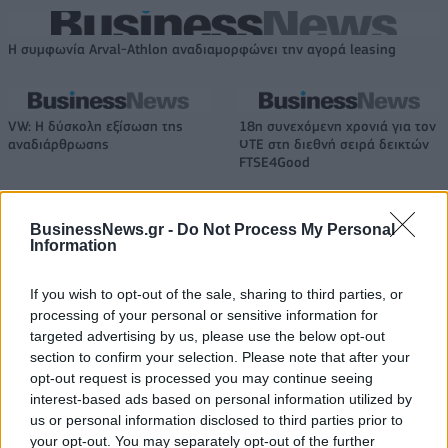
Η συμφωνία Arval-Athlon αναδιαμορφώνει την αγορά leasing
VW: Η δύσκολη εξίσωση της
18η συνεχόμενη χρονιά για τον
αναδιάρθρωσης
ΟΤΕ στη διεθνή σειρά δεικτών
FTSE4Good
BusinessNews.gr -
Do Not Process My Personal
Alpha Bank: Για πρώτη φορά το Αρχαίο Θέατρο Επιδαύρου άνοιξε τις
Information
πύλες του σε όλους
If you wish to opt-out of the sale, sharing to third parties, or
processing of your personal or sensitive information for
ESG Report 2025: Πώς η ΑΒ Βασιλόπουλος μετατρέπει τη
targeted advertising by us, please use the below opt-out
βιωσιμότητα σε καθημερινή πράξη
section to confirm your selection. Please note that after your
opt-out request is processed you may continue seeing
interest-based ads based on personal information utilized by
us or personal information disclosed to third parties prior to
your opt-out. You may separately opt-out of the further