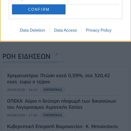
CONFIRM
Data Deletion
Data Access
Privacy Policy
ΡΟΗ ΕΙΔΗΣΕΩΝ
Χρηματιστήριο: Πτώση κατά 0,59%, στα 320,42
εκατ. ευρώ ο τζίρος
06/08/2026 - 18:10
ΟΙΚΟΝΟΜΙΑ
ΟΠΕΚΑ: Αύριο η δεύτερη πληρωμή των δικαιούχων
του Λογαριασμού Αγροτικής Εστίας
06/08/2026 - 17:40
ΟΙΚΟΝΟΜΙΑ
Κυβερνητική Επιτροπή Βιομηχανίας- Κ. Μητσοτάκης: