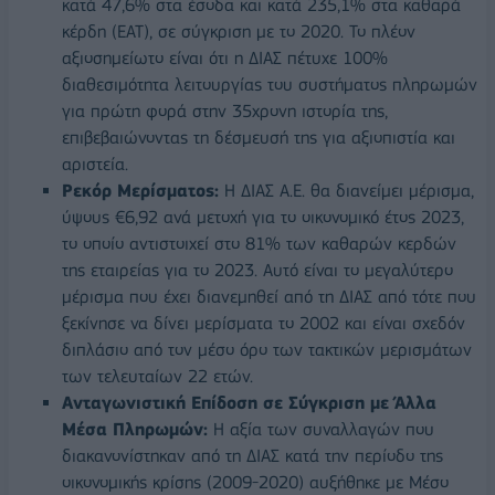
κατά 47,6% στα έσοδα και κατά 235,1% στα καθαρά
κέρδη (EAT), σε σύγκριση με το 2020. Το πλέον
αξιοσημείωτο είναι ότι η ΔΙΑΣ πέτυχε 100%
διαθεσιμότητα λειτουργίας του συστήματος πληρωμών
για πρώτη φορά στην 35χρονη ιστορία της,
επιβεβαιώνοντας τη δέσμευσή της για αξιοπιστία και
αριστεία.
Ρεκόρ Μερίσματος:
Η ΔΙΑΣ Α.Ε. θα διανείμει μέρισμα,
ύψους €6,92 ανά μετοχή για το οικονομικό έτος 2023,
το οποίο αντιστοιχεί στο 81% των καθαρών κερδών
της εταιρείας για το 2023. Αυτό είναι το μεγαλύτερο
μέρισμα που έχει διανεμηθεί από τη ΔΙΑΣ από τότε που
ξεκίνησε να δίνει μερίσματα το 2002 και είναι σχεδόν
διπλάσιο από τον μέσο όρο των τακτικών μερισμάτων
των τελευταίων 22 ετών.
Ανταγωνιστική Επίδοση σε Σύγκριση με Άλλα
Μέσα Πληρωμών:
Η αξία των συναλλαγών που
διακανονίστηκαν από τη ΔΙΑΣ κατά την περίοδο της
οικονομικής κρίσης (2009-2020) αυξήθηκε με Μέσο