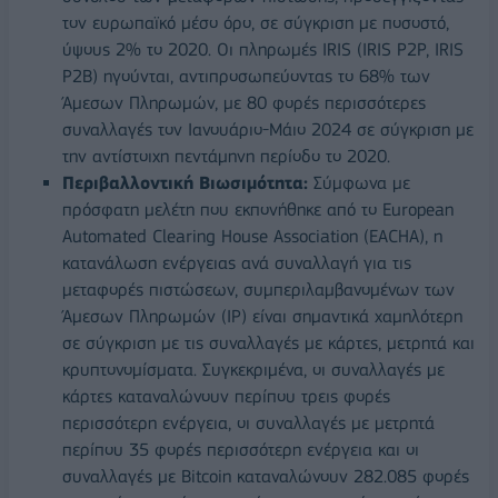
τον ευρωπαϊκό μέσο όρο, σε σύγκριση με ποσοστό,
ύψους 2% το 2020. Οι πληρωμές IRIS (IRIS P2P, IRIS
P2B) ηγούνται, αντιπροσωπεύοντας το 68% των
Άμεσων Πληρωμών, με 80 φορές περισσότερες
συναλλαγές τον Ιανουάριο-Μάιο 2024 σε σύγκριση με
την αντίστοιχη πεντάμηνη περίοδο το 2020.
Περιβαλλοντική Βιωσιμότητα:
Σύμφωνα με
πρόσφατη μελέτη που εκπονήθηκε από το European
Automated Clearing House Association (EACHA), η
κατανάλωση ενέργειας ανά συναλλαγή για τις
μεταφορές πιστώσεων, συμπεριλαμβανομένων των
Άμεσων Πληρωμών (IP) είναι σημαντικά χαμηλότερη
σε σύγκριση με τις συναλλαγές με κάρτες, μετρητά και
κρυπτονομίσματα. Συγκεκριμένα, οι συναλλαγές με
κάρτες καταναλώνουν περίπου τρεις φορές
περισσότερη ενέργεια, οι συναλλαγές με μετρητά
περίπου 35 φορές περισσότερη ενέργεια και οι
συναλλαγές με Bitcoin καταναλώνουν 282.085 φορές