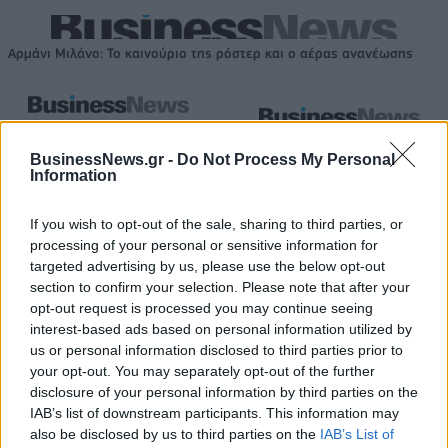
Αρμάνι Μιλάνο: Το καινούριο της ρόστερ και ο αέρας ανανέωσης
Εθνική Κορασίδων: Οι δηλώσεις
μετά τη νίκη επί της Δανίας και
Όμιλος ΔΕΗ: Νέα συμφωνία για
BusinessNews.gr -
Do Not Process My Personal
πριν από τον ημιτελικό με τη
χαρτοφυλάκιο έργων ΑΠΕ άνω
Information
Νορβηγία
των 2 GW σε Πολωνία και
Ουγγαρία
If you wish to opt-out of the sale, sharing to third parties, or
processing of your personal or sensitive information for
targeted advertising by us, please use the below opt-out
Fourlis: Συμφωνία για την πώληση συμμετοχής στο Sofia South Ring
section to confirm your selection. Please note that after your
Mall έναντι 49,35 εκατ. ευρώ
opt-out request is processed you may continue seeing
interest-based ads based on personal information utilized by
us or personal information disclosed to third parties prior to
your opt-out. You may separately opt-out of the further
ΣΚΑΪ: Ολοκληρώθηκε η θητεία
disclosure of your personal information by third parties on the
του Γρηγόρη Δημητριάδη - Ο
Χρηματιστήριο Αθηνών:
IAB’s list of downstream participants. This information may
Γιάννης Αλαφούζος επιστρέφει
Εβδομαδιαία άνοδος 1,76%,
also be disclosed by us to third parties on the
IAB’s List of
στη θέση του CEO
κέρδη 23,31% από τις αρχές