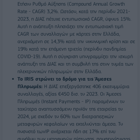
Ετήσιο Ρυθμό Αύξησης (Compound Annual Growth
Rate - CAGR) 3,2%. Ωστόσο, κατά την περίοδο 2021-
2023, η ΔΙΑΣ πέτυχε εντυπωσιακό CAGR, ύψους 15%.
Αυτή η ανάπτυξη πλησιάζει την εντυπωσιακή τιμή
CAGR των συναλλαγών με κάρτες στην Ελλάδα,
ανερχόμενη σε 14,3% κατά την οικονομική κρίση και σε
19% κατά την επόμενη τριετία (περίοδο πανδημίας
COVID-19). Αυτή η σύγκριση υπογραμμίζει την ισχυρή
ανάπτυξη της ΔΙΑΣ και τη συμβολή της στον τομέα των
ηλεκτρονικών πληρωμών στην Ελλάδα.
Το
IRIS
στρώνει το δρόμο για τις Άμεσες
Πληρωμές:
Η ΔΙΑΣ επεξεργάστηκε 406 εκατομμύρια
συναλλαγές, αξίας €450 δισ. το 2023. Οι Άμεσες
Πληρωμές (Instant Payments - IP) παραμένουν το
ταχύτερα αναπτυσσόμενο προϊόν της εταιρείας το
2024, με σχεδόν το 60% των διατραπεζικών
μεταφορών κεφαλαίων να εκτελούνται άμεσα. Το
ποσοστό τωνIP ανέρχεται ήδη σε 17% επί του
συνόλου των μεταφορών πίστωσης, προσεγγίζοντας