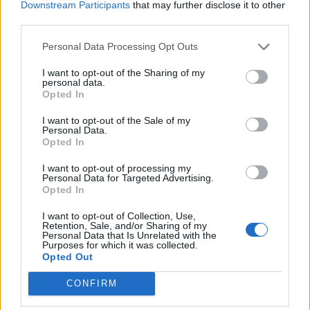
Downstream Participants
that may further disclose it to other
του έτους
third parties.
Personal Data Processing Opt Outs
Media: Με ενίσχυση 8 εκατ. ευρώ σε 451 επιχειρήσεις ξεκίνησε το
I want to opt-out of the Sharing of my
πρόγραμμα στήριξης- Κάλυψη εισφορών ΕΔΟΕΑΠ
personal data.
Opted In
I want to opt-out of the Sale of my
Η Toyota φέρνει νέα γενιά
Σε κινεζική… πολιορκία η
Personal Data.
μπαταριών για τα υβριδικά της
ευρωπαϊκή
Opted In
αυτοκινητοβιομηχανία
I want to opt-out of processing my
Personal Data for Targeted Advertising.
Opted In
Νέο Audi A2 e-tron με στόχο την κορυφή της αποδοτικότητας
I want to opt-out of Collection, Use,
Retention, Sale, and/or Sharing of my
Personal Data that Is Unrelated with the
Purposes for which it was collected.
Opted Out
Σασλόγλου: «Ξεχνάμε ό,τι έγινε
Εθνική Κορασίδων: Νίκησε με
και προχωράμε»
74-65 τη Δανία και παίζει
ημιτελικό με τη Νορβηγία
CONFIRM