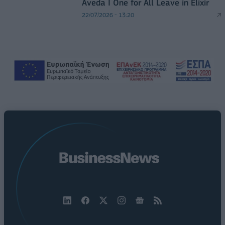
Aveda I One for All Leave in Elixir
22/07/2026 - 13:20