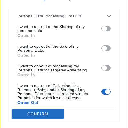
18η συνεχόμενη χρονιά για τον ΟΤΕ στη διεθνή σειρά δεικτών
third parties.
FTSE4Good
Personal Data Processing Opt Outs
I want to opt-out of the Sharing of my
Alpha Bank: Για πρώτη φορά το Αρχαίο Θέατρο Επιδαύρου άνοιξε τις
personal data.
Opted In
πύλες του σε όλους
I want to opt-out of the Sale of my
Personal Data.
Opted In
I want to opt-out of processing my
ΠΕΡΙΣΣΌΤΕΡΑ ΣΕ ΑΥΤΉ ΤΗΝ ΚΑΤΗΓΟΡΊΑ
Personal Data for Targeted Advertising.
Opted In
I want to opt-out of Collection, Use,
Retention, Sale, and/or Sharing of my
Personal Data that Is Unrelated with the
Purposes for which it was collected.
Opted Out
CONFIRM
ΔΕΗ: Μία επιχειρηματική
ΟΡΙΖΩΝ 1964 ΑΑΕΖ:
ιστορία ανάκαμψης
Αναλαμβάνει θέση