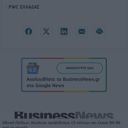
PWC ΕΛΛΑΔΑΣ
Εθνική Παίδων: Απώλεσε προβάδισμα 13 πόντων και έχασε 84-89
από το Ισραήλ