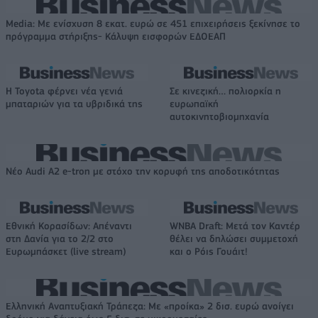
Media: Με ενίσχυση 8 εκατ. ευρώ σε 451 επιχειρήσεις ξεκίνησε το
πρόγραμμα στήριξης- Κάλυψη εισφορών ΕΔΟΕΑΠ
Η Toyota φέρνει νέα γενιά
Σε κινεζική… πολιορκία η
μπαταριών για τα υβριδικά της
ευρωπαϊκή
αυτοκινητοβιομηχανία
Νέο Audi A2 e-tron με στόχο την κορυφή της αποδοτικότητας
Εθνική Κορασίδων: Απέναντι
WNBA Draft: Μετά τον Καντέρ
στη Δανία για το 2/2 στο
θέλει να δηλώσει συμμετοχή
Ευρωμπάσκετ (live stream)
και ο Ρόις Γουάιτ!
Ελληνική Αναπτυξιακή Τράπεζα: Με «προίκα» 2 δισ. ευρώ ανοίγει