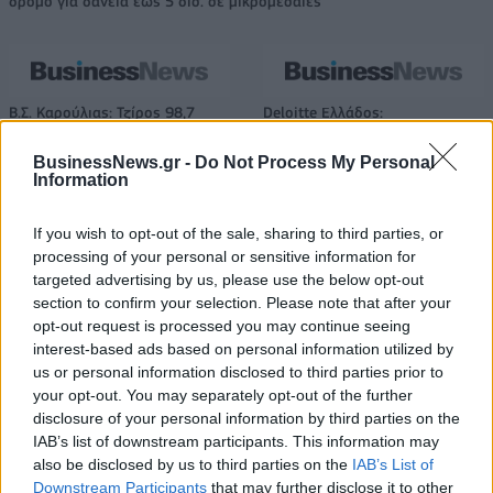
δρόμο για δάνεια έως 5 δισ. σε μικρομεσαίες
Β.Σ. Καρούλιας: Τζίρος 98,7
Deloitte Ελλάδος:
εκατ. ευρώ και αύξηση κερδών
Χρηματοοικονομικός
57% - Τα νέα στοιχήματα σε
σύμβουλος της ΔΕΗ για την
BusinessNews.gr -
Do Not Process My Personal
low & non alcohol
είσοδο στην πολωνική αγορά
Information
ενέργειας
If you wish to opt-out of the sale, sharing to third parties, or
processing of your personal or sensitive information for
Η Chery επενδύει 75 εκατ. δολάρια στην KG Mobility
targeted advertising by us, please use the below opt-out
section to confirm your selection. Please note that after your
opt-out request is processed you may continue seeing
interest-based ads based on personal information utilized by
Το FIAT 500 Hybrid τώρα από
Ατρόμητος και Novibet
us or personal information disclosed to third parties prior to
18.990 ευρώ
συνεχίζουν μαζί: Ανανέωση της
your opt-out. You may separately opt-out of the further
συνεργασίας τους μέχρι το
disclosure of your personal information by third parties on the
2028
IAB’s list of downstream participants. This information may
also be disclosed by us to third parties on the
IAB’s List of
Downstream Participants
that may further disclose it to other