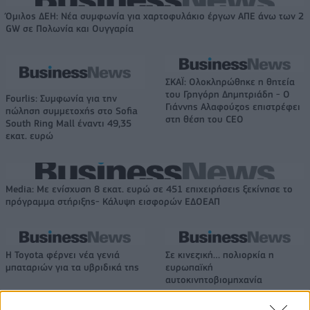
Όμιλος ΔΕΗ: Νέα συμφωνία για χαρτοφυλάκιο έργων ΑΠΕ άνω των 2
GW σε Πολωνία και Ουγγαρία
ΣΚΑΪ: Ολοκληρώθηκε η θητεία
του Γρηγόρη Δημητριάδη - Ο
Fourlis: Συμφωνία για την
Γιάννης Αλαφούζος επιστρέφει
πώληση συμμετοχής στο Sofia
στη θέση του CEO
South Ring Mall έναντι 49,35
εκατ. ευρώ
Media: Με ενίσχυση 8 εκατ. ευρώ σε 451 επιχειρήσεις ξεκίνησε το
πρόγραμμα στήριξης- Κάλυψη εισφορών ΕΔΟΕΑΠ
Η Toyota φέρνει νέα γενιά
Σε κινεζική… πολιορκία η
μπαταριών για τα υβριδικά της
ευρωπαϊκή
αυτοκινητοβιομηχανία