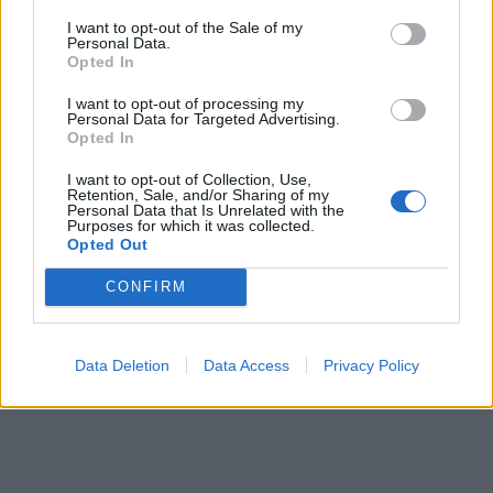
I want to opt-out of the Sale of my
Personal Data.
Η Chery επενδύει 75 εκατ. δολάρια στην KG Mobility
Opted In
I want to opt-out of processing my
Personal Data for Targeted Advertising.
Το FIAT 500 Hybrid τώρα από
Ατρόμητος και Novibet
Opted In
18.990 ευρώ
συνεχίζουν μαζί: Ανανέωση της
συνεργασίας τους μέχρι το
I want to opt-out of Collection, Use,
2028
Retention, Sale, and/or Sharing of my
Personal Data that Is Unrelated with the
Purposes for which it was collected.
Opted Out
18η συνεχόμενη χρονιά για τον ΟΤΕ στη διεθνή σειρά δεικτών
CONFIRM
FTSE4Good
Data Deletion
Data Access
Privacy Policy
Alpha Bank: Για πρώτη φορά το Αρχαίο Θέατρο Επιδαύρου άνοιξε τις
πύλες του σε όλους