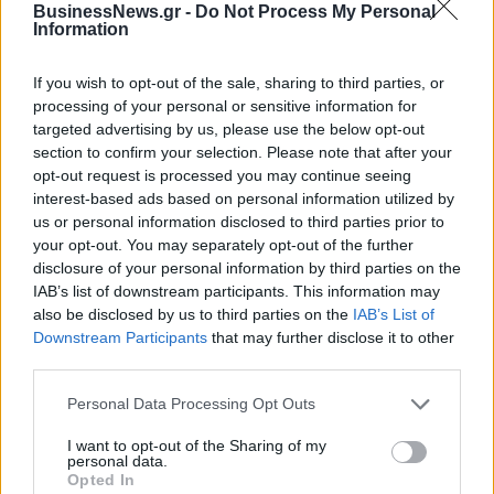
BusinessNews.gr -
Do Not Process My Personal
Information
Νέο Audi A2 e-tron με στόχο την κορυφή της αποδοτικότητας
If you wish to opt-out of the sale, sharing to third parties, or
processing of your personal or sensitive information for
«Έριξε τις απαιτήσεις του για
Στον Ερυθρό Αστέρα ο
targeted advertising by us, please use the below opt-out
Γουόκαπ ο Ολυμπιακός – Ζητά
Γουάιλερ-Μπαμπ (pic)
section to confirm your selection. Please note that after your
δύο εκατομμύρια από την
opt-out request is processed you may continue seeing
Ντουμπάι»
interest-based ads based on personal information utilized by
us or personal information disclosed to third parties prior to
your opt-out. You may separately opt-out of the further
Χρηματιστήριο Αθηνών: Εβδομαδιαία άνοδος 1,76%, κέρδη 23,31%
disclosure of your personal information by third parties on the
από τις αρχές του έτους
IAB’s list of downstream participants. This information may
also be disclosed by us to third parties on the
IAB’s List of
Downstream Participants
that may further disclose it to other
third parties.
Ελληνική Αναπτυξιακή Τράπεζα:
Υπ. Μεταφορών: Οριστική λύση
Personal Data Processing Opt Outs
Με «προίκα» 2 δισ. ευρώ
στο ζήτημα των πινακίδων
ανοίγει δρόμο για δάνεια έως 5
κυκλοφορίας - Τέλος στις
I want to opt-out of the Sharing of my
δισ. σε μικρομεσαίες
χρονοβόρες διαδικασίες
personal data.
Opted In