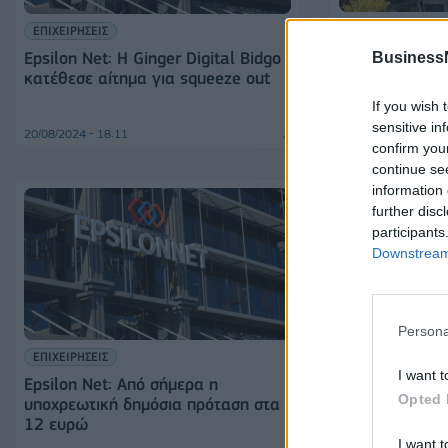
ΕΠΙΧΕΙΡΗΣΕΙΣ
ΕΠΙΧΕΙΡΗΣΕΙΣ
Epsilon Net: 
Epsilon Net: Η Ginger Digital Bidgo
Business
Digital μετά 
κατέθεσε αίτημα για squeeze out
If you wish 
sensitive in
20/08/2024 - 18:11
05/08/2024 - 15:19
confirm you
continue se
information 
further disc
participants
Downstream 
Persona
ΕΠΙΧΕΙΡΗΣΕΙΣ
I want t
Epsilon Net: Από σήμερα η
ΕΠΙΧΕΙΡΗΣΕΙΣ
Opted 
υποχρεωτική δημόσια πρόταση στα
Epsilon Net: Σ
12 ευρώ
ποσοστό της Gi
I want t