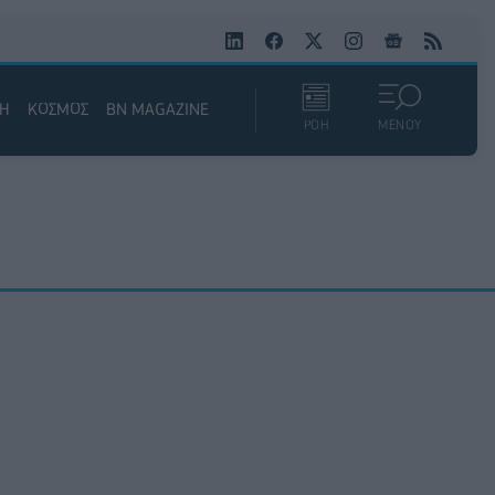
ΚΗ
ΚΟΣΜΟΣ
BN MAGAZINE
ΡΟΗ
ΜΕΝΟΥ