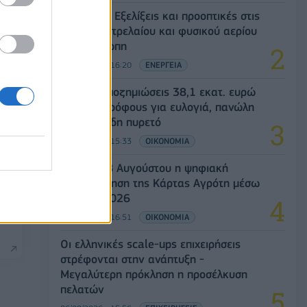
Eurobank: Εξελίξεις και προοπτικές στις
αγορές πετρελαίου και φυσικού αερίου
στην Ευρώπη
06/08/2026 - 16:20
ΕΝΕΡΓΕΙΑ
ΥΠΑΑΤ: Αποζημιώσεις 38,1 εκατ. ευρώ
σε κτηνοτρόφους για ευλογιά, πανώλη
και αφθώδη πυρετό
06/08/2026 - 15:33
ΟΙΚΟΝΟΜΙΑ
Από τις 28 Αυγούστου η ψηφιακή
ενεργοποίηση της Κάρτας Αγρότη μέσω
της ΕΑΕ 2026
o
06/08/2026 - 16:51
ΟΙΚΟΝΟΜΙΑ
Οι ελληνικές scale-ups επιχειρήσεις
στρέφονται στην ανάπτυξη -
Μεγαλύτερη πρόκληση η προσέλκυση
πελατών