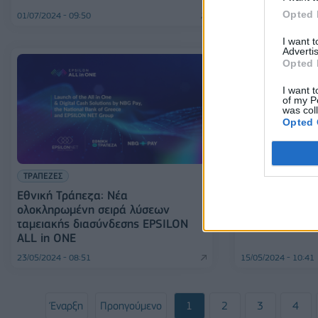
Opted 
01/07/2024 - 09:50
12/06/2024 - 19:43
I want 
Advertis
Opted 
I want t
of my P
was col
Opted 
ΕΠΙΧΕΙΡΗΣΕΙΣ
ΤΡΑΠΕΖΕΣ
TeamSystem: 
Εθνική Τράπεζα: Νέα
0,57% στην Ep
ολοκληρωμένη σειρά λύσεων
διαθέσει στην 
ταμειακής διασύνδεσης EPSILON
ALL in ONE
23/05/2024 - 08:51
15/05/2024 - 10:41
Έναρξη
Προηγούμενο
1
2
3
4