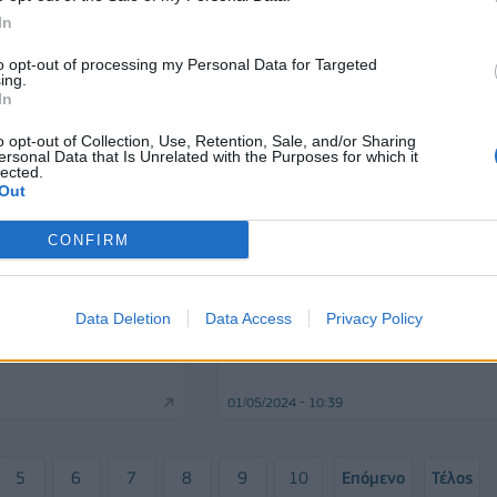
In
28/05/2024 - 10:30
to opt-out of processing my Personal Data for Targeted
ing.
In
o opt-out of Collection, Use, Retention, Sale, and/or Sharing
ersonal Data that Is Unrelated with the Purposes for which it
lected.
Out
CONFIRM
ΕΠΙΧΕΙΡΗΣΕΙΣ
Απέκτησε ποσοστό
Epsilon Net: Στο 69,54% το
Data Deletion
Data Access
Privacy Policy
silon Net - Θα το
ποσοστό της Ginger Digital BidC
Ginger Digital BidCo
01/05/2024 - 10:39
5
6
7
8
9
10
Επόμενο
Τέλος