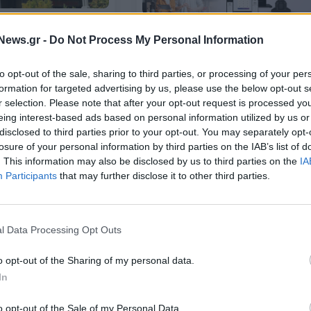
ΕΠΙΧΕΙΡΗΣΕΙΣ
Με 95,63% η Ginger
News.gr -
Do Not Process My Personal Information
EPSILON NET: Συνεργασία με
τη Δημόσια Πρόταση
Viva.com για τη διασύνδεση PO
και εμπορικών εφαρμογών
to opt-out of the sale, sharing to third parties, or processing of your per
formation for targeted advertising by us, please use the below opt-out s
30/07/2024 - 12:44
r selection. Please note that after your opt-out request is processed y
eing interest-based ads based on personal information utilized by us or
disclosed to third parties prior to your opt-out. You may separately opt-
losure of your personal information by third parties on the IAB’s list of
. This information may also be disclosed by us to third parties on the
IA
Participants
that may further disclose it to other third parties.
l Data Processing Opt Outs
ΕΠΙΧΕΙΡΗΣΕΙΣ
o opt-out of the Sharing of my personal data.
Epsilon Net: Στα 7,9 εκατ. ευρώ
In
εκτινάχθηκαν τα κέρδη, με τον
το 77,79% το
τζίρο να καταγράφει άνοδο
nger Digital
33,38%
o opt-out of the Sale of my Personal Data.