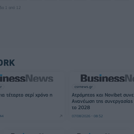
ίδα 1 από 12
ORK
gr
csrnews.gr
για τέταρτο σερί χρόνο η
Ατρόμητος και Novibet συνε
Ανανέωση της συνεργασίας 
το 2028
:44
07/08/2026 - 08:52