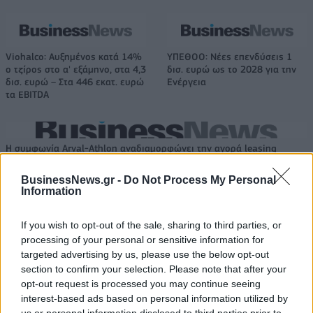
Viohalco: Αυξημένος κατά 14%
ΥΠΕΘΟΟ: Νέες επενδύσεις 1
ο τζίρος στο α' εξάμηνο, στα 4,3
δισ. ευρώ ως το 2028 για την
δισ. ευρώ – Στα 446 εκατ. ευρώ
Ενέργεια
τα EBITDA
Η συμφωνία Arval-Athlon αναδιαμορφώνει την αγορά leasing
BusinessNews.gr -
Do Not Process My Personal
Information
VW: Η δύσκολη εξίσωση της
18η συνεχόμενη χρονιά για τον
αναδιάρθρωσης
ΟΤΕ στη διεθνή σειρά δεικτών
If you wish to opt-out of the sale, sharing to third parties, or
FTSE4Good
processing of your personal or sensitive information for
targeted advertising by us, please use the below opt-out
section to confirm your selection. Please note that after your
Alpha Bank: Για πρώτη φορά το Αρχαίο Θέατρο Επιδαύρου άνοιξε τις
opt-out request is processed you may continue seeing
πύλες του σε όλους
interest-based ads based on personal information utilized by