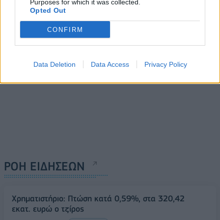
Purposes for which it was collected.
Δυναμικού
Opted Out
06/11/2019 - 15:20
CONFIRM
Data Deletion
Data Access
Privacy Policy
ΡΟΗ ΕΙΔΗΣΕΩΝ
Χρηματιστήριο: Πτώση κατά 0,59%, στα 320,42
εκατ. ευρώ ο τζίρος