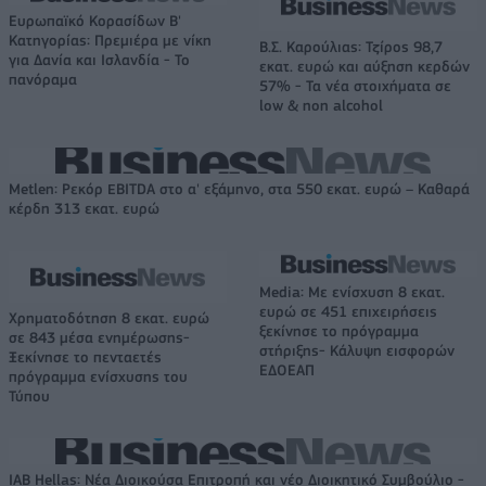
Ευρωπαϊκό Κορασίδων Β'
Κατηγορίας: Πρεμιέρα με νίκη
Β.Σ. Καρούλιας: Τζίρος 98,7
για Δανία και Ισλανδία - Το
εκατ. ευρώ και αύξηση κερδών
πανόραμα
57% - Τα νέα στοιχήματα σε
low & non alcohol
Metlen: Ρεκόρ EBITDA στο α' εξάμηνο, στα 550 εκατ. ευρώ – Καθαρά
κέρδη 313 εκατ. ευρώ
Media: Με ενίσχυση 8 εκατ.
ευρώ σε 451 επιχειρήσεις
Χρηματοδότηση 8 εκατ. ευρώ
ξεκίνησε το πρόγραμμα
σε 843 μέσα ενημέρωσης-
στήριξης- Κάλυψη εισφορών
Ξεκίνησε το πενταετές
ΕΔΟΕΑΠ
πρόγραμμα ενίσχυσης του
Τύπου
IAB Hellas: Νέα Διοικούσα Επιτροπή και νέο Διοικητικό Συμβούλιο -