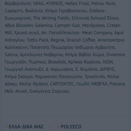
Βαρβαγιάννη, SKAG, KΥΚΝΟΣ, Hellas Frost, Petrou Nuts,
Captain’s, Βιολάντα, Κτήμα Γεροβασιλείου, Endless-
Ευρωχαρτική, The Writing Fields, Ελληνικά Εκλεκτά Έλαια,
Aβγά Βλαχάκη, Galenica, Camper-Gaz, Μανδρέκας, Cretan
Mill, Χρυσά αυγά, Απ. Παπαδόπουλος- Meat Company, Αφοί
Χαΐτογλου, Tottis Pack, Regina, Draculi Coffee, Αποστακτήρια
Καλλικούνη, Ποτοποιία Πλωμαρίου Ισίδωρος Αρβανίτης,
Sativa, Αμπελώνες Ναβαρίνο, Κτήμα Βιβλία Χώρα, Οινοποιία
Γεωργιάδη, Πυρήνας, Biosolids, Κρόκος Κοζάνης, ΧΙΩΝ,
Γεωργική Ανάπτυξη, Δ. Κορωνάκης, Ε. Θυμέλης, ΔΙΡΦΥΣ,
Κτήμα Σκούρα, Καρακάνας Παναγιώτης, Τρικαλινός, Μύλοι
Δάκου, Μύλοι Θράκης, CARTONTEC, Γεωδή, ΜΕΒΓΑΛ, Polyeco,
Μέλι Αττική, Οικογένεια Στεργίου
ΕΛΛΑ-ΔΙΚΑ ΜΑΣ
POLYECO