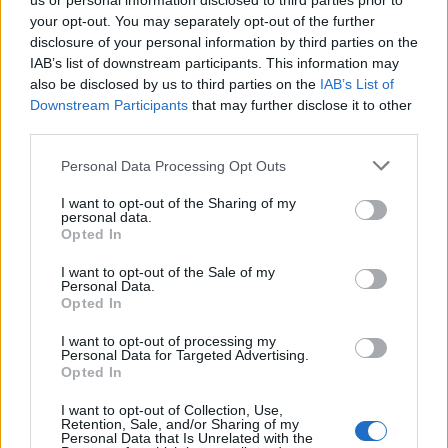
us or personal information disclosed to third parties prior to
your opt-out. You may separately opt-out of the further
disclosure of your personal information by third parties on the
ESG Report 2025: Πώς η ΑΒ Βασιλόπουλος μετατρέπει τη
IAB’s list of downstream participants. This information may
βιωσιμότητα σε καθημερινή πράξη
also be disclosed by us to third parties on the
IAB’s List of
Downstream Participants
that may further disclose it to other
third parties.
Personal Data Processing Opt Outs
ΠΕΡΙΣΣΌΤΕΡΑ ΣΕ ΑΥΤΉ ΤΗΝ ΚΑΤΗΓΟΡΊΑ
I want to opt-out of the Sharing of my
personal data.
Opted In
I want to opt-out of the Sale of my
Personal Data.
Opted In
ΠΑΕ ΑΕΚ & ISOPLUS
συνεχίζουν μαζί
I want to opt-out of processing my
Personal Data for Targeted Advertising.
06/11/2019 - 16:00
Opted In
ΣΟΛ Crowe: Επεκτείνεται
με την ενίσχυση
I want to opt-out of Collection, Use,
Συμβουλευτικών
Retention, Sale, and/or Sharing of my
Personal Data that Is Unrelated with the
Υπηρεσιών Ανθρώπινου