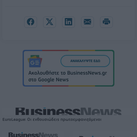
EuroLeague: Οι ενθουσιώδεις πρωτοεμφανιζόμενοι