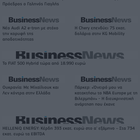
Πρόεδρος ο Γαληνός Γιαγλής
Νέο Audi A2 e-tron με στόχο
Η Chery επενδύει 75 εκατ.
την κορυφή της
δολάρια στην KG Mobility
αποδοτικότητας
Το FIAT 500 Hybrid τώρα από 18.990 ευρώ
Ουκρανία: Με Μίχαϊλιουκ και
Πάρκερ: «Όνειρό μου να
Λεν κόντρα στην Ελλάδα
κατακτήσω το ΝΒΑ Europe με τη
Βιλερμπάν» - Η διευκρινιστική
ανάρτηση που έκανε
HELLENiQ ENERGY: Κέρδη 393 εκατ. ευρώ στο α' εξάμηνο – Στα 734
εκατ. ευρώ τα EBITDA