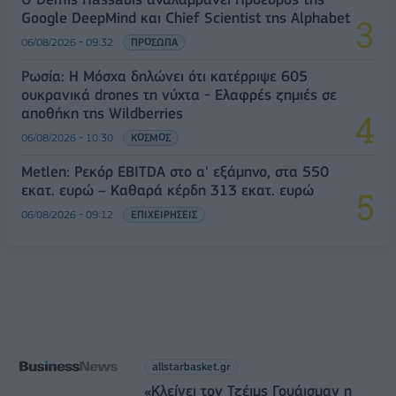
Google DeepMind και Chief Scientist της Alphabet
06/08/2026 - 09:32
ΠΡΟΣΩΠΑ
Ρωσία: Η Μόσχα δηλώνει ότι κατέρριψε 605
ουκρανικά drones τη νύχτα - Ελαφρές ζημιές σε
αποθήκη της Wildberries
06/08/2026 - 10:30
ΚΟΣΜΟΣ
Metlen: Ρεκόρ EBITDA στο α' εξάμηνο, στα 550
εκατ. ευρώ – Καθαρά κέρδη 313 εκατ. ευρώ
06/08/2026 - 09:12
ΕΠΙΧΕΙΡΗΣΕΙΣ
allstarbasket.gr
«Κλείνει τον Τζέιμς Γουάισμαν η