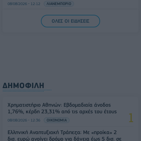
08/08/2026 - 12:12
ΛΙΑΝΕΜΠΟΡΙΟ
Health Monitoring: Η εθνική υποδομή για την
ΟΛΕΣ ΟΙ ΕΙΔΗΣΕΙΣ
αξιοποίηση των δεδομένων υγείας προς όφελος
των πολιτών
08/08/2026 - 11:48
ΥΓΕΙΑ
ΔΗΜΟΦΙΛΗ
Χρηματιστήριο Αθηνών: Εβδομαδιαία άνοδος
1,76%, κέρδη 23,31% από τις αρχές του έτους
08/08/2026 - 12:36
ΟΙΚΟΝΟΜΙΑ
Ελληνική Αναπτυξιακή Τράπεζα: Με «προίκα» 2
δισ. ευρώ ανοίγει δρόμο για δάνεια έως 5 δισ. σε