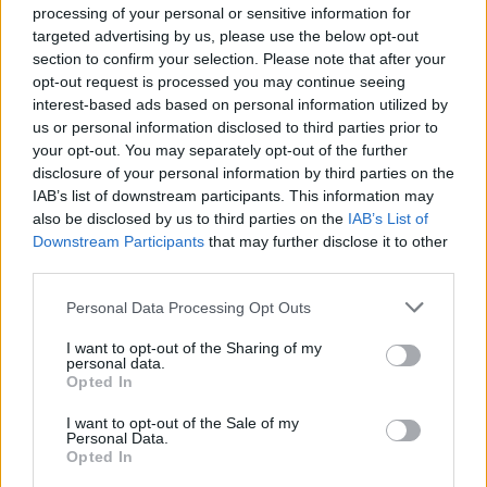
processing of your personal or sensitive information for
targeted advertising by us, please use the below opt-out
Ισπανία – Ιταλία: Κλιμακώνεται η αντιπαράθεση για
section to confirm your selection. Please note that after your
το μεταναστευτικό με αμοιβαίους συνοριακούς
opt-out request is processed you may continue seeing
ελέγχους
interest-based ads based on personal information utilized by
09/08/2026 - 10:29
ΚΟΣΜΟΣ
us or personal information disclosed to third parties prior to
your opt-out. You may separately opt-out of the further
Αλ. Τσίπρας: Στις 2 Σεπτεμβρίου η παρουσίαση του
disclosure of your personal information by third parties on the
οικονομικού προγράμματος της ΕΛ.Α.Σ. στη
IAB’s list of downstream participants. This information may
Θεσσαλονίκη
also be disclosed by us to third parties on the
IAB’s List of
09/08/2026 - 10:03
ΠΟΛΙΤΙΚΗ
Downstream Participants
that may further disclose it to other
third parties.
Κορυφώνεται η έξοδος του Αυγούστου – Πάνω από
56.000 επιβάτες αναχωρούν σήμερα από τα
Personal Data Processing Opt Outs
λιμάνια της Αττικής
I want to opt-out of the Sharing of my
08/08/2026 - 14:30
ΕΛΛΑΔΑ
personal data.
Opted In
Δυτική Αττική: Η επόμενη ημέρα μετά τις πυρκαγιές
– Τα έργα Antinero και η «μάχη» πριν από τις
I want to opt-out of the Sale of my
βροχές
Personal Data.
Opted In
08/08/2026 - 14:08
ΕΛΛΑΔΑ