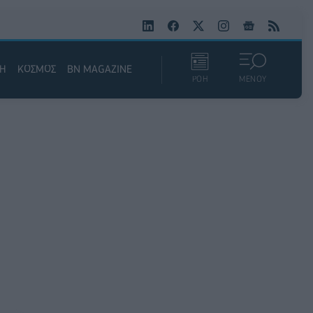
ΚΗ
ΚΟΣΜΟΣ
BN MAGAZINE
ΡΟΗ
ΜΕΝΟΥ