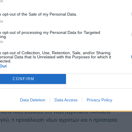
In
 SelectUSA. Στην Τρίτη ενότητα του forum
που χρειάζεται να έχουν οι ελληνικές επιχειρήσεις
o opt-out of the Sale of my Personal Data.
ράς των ΗΠΑ. Στην ενότητα συμμετείχαν οι Allen
In
ervices, EAS Consulting Group, Φραγκίσκος
to opt-out of processing my Personal Data for Targeted
ing.
ector, Swiss Approval, Δημήτρης Χρήστου, Director
In
ce.
o opt-out of Collection, Use, Retention, Sale, and/or Sharing
ersonal Data that Is Unrelated with the Purposes for which it
lected.
ν εποικοδομητικό διάλογο για την αύξηση της
Out
την ενίσχυση της εξωστρέφειας, μεταξύ του
ων Κωνσταντίνου Σκρέκα και του κ. Ηλία
CONFIRM
μερικανικού Εμπορικού Επιμελητηρίου. Μεταξύ
 η Ελληνική Πολιτεία μπορούν να συμβάλλουν στην
Data Deletion
Data Access
Privacy Policy
ην καλύτερη προώθηση των ελληνικών προϊόντων
ίσης τους στόχους της νέας αγροτικής πολιτικής
ωγού, η προσέλκυση νέων αγροτών και η προστασία