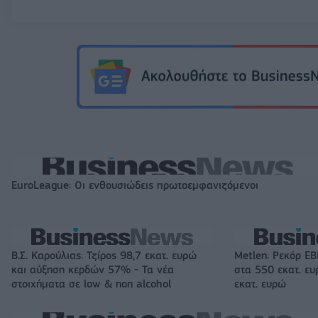
EuroLeague: Οι ενθουσιώδεις πρωτοεμφανιζόμενοι
Β.Σ. Καρούλιας: Τζίρος 98,7 εκατ. ευρώ
Metlen: Ρεκόρ EB
και αύξηση κερδών 57% - Τα νέα
στα 550 εκατ. ε
στοιχήματα σε low & non alcohol
εκατ. ευρώ