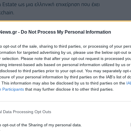
Estate ως μια ελληνική επιχείρηση που έχει
kchain.
με κεντρικό θέμα το εξαγωγικό ταξίδι: "Από το
News.gr -
Do Not Process My Personal Information
αναλωτή" συντονίστηκε από τον κ. Δημήτρη
 Idea Monkeys. και συμμετείχαν οι: Νικόλαος
to opt-out of the sale, sharing to third parties, or processing of your per
formation for targeted advertising by us, please use the below opt-out s
Shore Farms, Δημήτριος Καυχίτσας, Πρόεδρος &
r selection. Please note that after your opt-out request is processed y
ises & Sr. VP & CEO Jet Set Communications, Άρης
eing interest-based ads based on personal information utilized by us or
ndary Food, Κώστας Μάστορας, Πρόεδρος της
disclosed to third parties prior to your opt-out. You may separately opt-
losure of your personal information by third parties on the IAB’s list of
δρος Greek Cold Storage & Logistics Association.
. This information may also be disclosed by us to third parties on the
IA
 ο τρόπος με τον οποίο τα ελληνικά προϊόντα
Participants
that may further disclose it to other third parties.
νού καταναλωτή, αλλά και το πόσο σημαντική είναι
eting plan με σκοπό την επιτυχημένη εξαγωγή των
ά.
l Data Processing Opt Outs
o opt-out of the Sharing of my personal data.
, Commercial Specialist, Embassy of the United