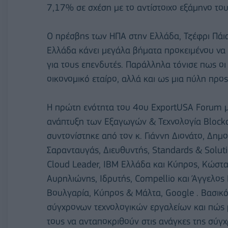
7,17% σε σχέση με το αντίστοιχο εξάμηνο το
Ο πρέσβης των ΗΠΑ στην Ελλάδα, Τζέφρι Πάιατ
Ελλάδα κάνει μεγάλα βήματα προκειμένου να δ
για τους επενδυτές. Παράλληλα τόνισε πως ο
οικονομικό εταίρο, αλλά και ως μια πύλη προ
Η πρώτη ενότητα του 4ου ExportUSA Forum με
ανάπτυξη των Εξαγωγών & Τεχνολογία Blockch
συντονίστηκε από τον κ. Γιάννη Διονάτο, Δημ
Σαρανταυγάς, Διευθυντής, Standards & Soluti
Cloud Leader, ΙΒΜ Ελλάδα και Κύπρος, Κώστας
Αυρηλιώνης, Ιδρυτής, Compellio και Άγγελο
Βουλγαρία, Κύπρος & Μάλτα, Google . Βασικό
σύγχρονων τεχνολογικών εργαλείων και πώς μ
τους να ανταποκριθούν στις ανάγκες της σύγχ