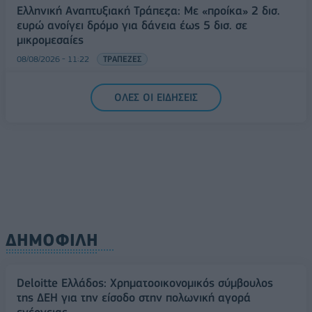
Ελληνική Αναπτυξιακή Τράπεζα: Με «προίκα» 2 δισ.
ευρώ ανοίγει δρόμο για δάνεια έως 5 δισ. σε
μικρομεσαίες
08/08/2026 - 11:22
ΤΡΑΠΕΖΕΣ
5G παντού, 6G στον ορίζοντα: Πού βρίσκεται η
ΟΛΕΣ ΟΙ ΕΙΔΗΣΕΙΣ
Ελλάδα στη μεγάλη τεχνολογική μετάβαση
08/08/2026 - 10:54
ΤΕΧΝΟΛΟΓΙΑ
ΔΗΜΟΦΙΛΗ
Deloitte Ελλάδος: Χρηματοοικονομικός σύμβουλος
της ΔΕΗ για την είσοδο στην πολωνική αγορά