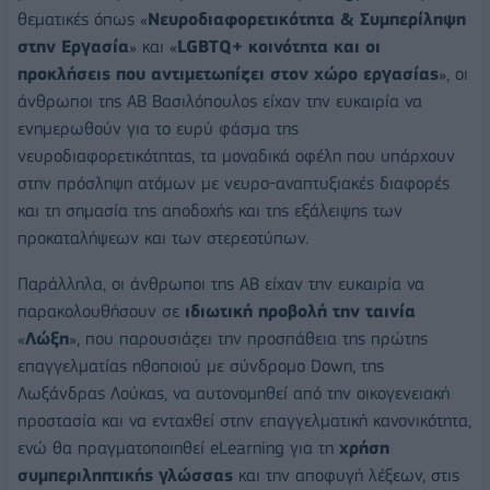
θεματικές όπως «
Νευροδιαφορετικότητα & Συμπερίληψη
στην Εργασία
» και «
LGBTQ+ κοινότητα και οι
προκλήσεις που αντιμετωπίζει στον χώρο εργασίας
», οι
άνθρωποι της ΑΒ Βασιλόπουλος είχαν την ευκαιρία να
ενημερωθούν για το ευρύ φάσμα της
νευροδιαφορετικότητας, τα μοναδικά οφέλη που υπάρχουν
στην πρόσληψη ατόμων με νευρο-αναπτυξιακές διαφορές
και τη σημασία της αποδοχής και της εξάλειψης των
προκαταλήψεων και των στερεοτύπων.
Παράλληλα, οι άνθρωποι της ΑΒ είχαν την ευκαιρία να
παρακολουθήσουν σε
ιδιωτική προβολή την ταινία
«
Λώξη
», που παρουσιάζει την προσπάθεια της πρώτης
επαγγελματίας ηθοποιού με σύνδρομο Down, της
Λωξάνδρας Λούκας, να αυτονομηθεί από την οικογενειακή
προστασία και να ενταχθεί στην επαγγελματική κανονικότητα,
ενώ θα πραγματοποιηθεί eLearning για τη
χρήση
συμπεριληπτικής γλώσσας
και την αποφυγή λέξεων, στις