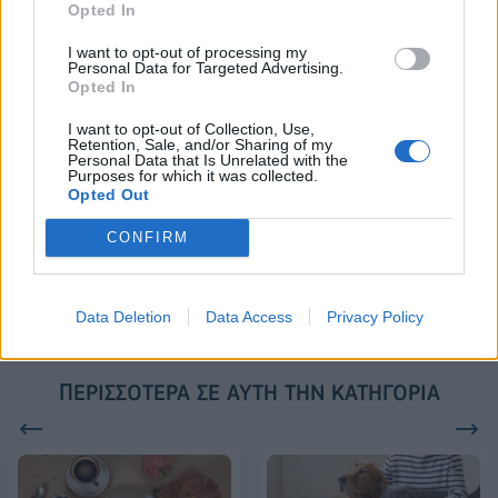
Opted In
18.990 ευρώ
συνεχίζουν μαζί: Ανανέωση της
συνεργασίας τους μέχρι το
2028
I want to opt-out of processing my
Personal Data for Targeted Advertising.
Opted In
I want to opt-out of Collection, Use,
18η συνεχόμενη χρονιά για τον ΟΤΕ στη διεθνή σειρά δεικτών
Retention, Sale, and/or Sharing of my
FTSE4Good
Personal Data that Is Unrelated with the
Purposes for which it was collected.
Opted Out
CONFIRM
Alpha Bank: Για πρώτη φορά το Αρχαίο Θέατρο Επιδαύρου άνοιξε τις
πύλες του σε όλους
Data Deletion
Data Access
Privacy Policy
ΠΕΡΙΣΣΌΤΕΡΑ ΣΕ ΑΥΤΉ ΤΗΝ ΚΑΤΗΓΟΡΊΑ