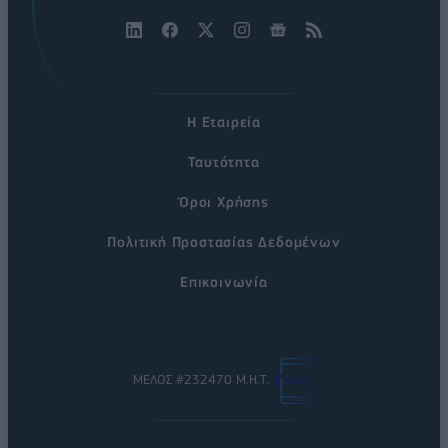
Η Εταιρεία
Ταυτότητα
Όροι Χρήσης
Πολιτική Προστασίας Δεδομένων
Επικοινωνία
ΜΕΛΟΣ #232470 Μ.Η.Τ.