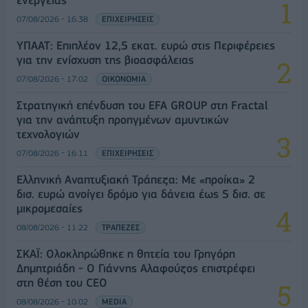
ενέργειας
07/08/2026 - 16:38
ΕΠΙΧΕΙΡΗΣΕΙΣ
ΥΠΑΑΤ: Επιπλέον 12,5 εκατ. ευρώ στις Περιφέρειες
για την ενίσχυση της βιοασφάλειας
07/08/2026 - 17:02
ΟΙΚΟΝΟΜΙΑ
Στρατηγική επένδυση του EFA GROUP στη Fractal
για την ανάπτυξη προηγμένων αμυντικών
τεχνολογιών
07/08/2026 - 16:11
ΕΠΙΧΕΙΡΗΣΕΙΣ
Ελληνική Αναπτυξιακή Τράπεζα: Με «προίκα» 2
δισ. ευρώ ανοίγει δρόμο για δάνεια έως 5 δισ. σε
μικρομεσαίες
08/08/2026 - 11:22
ΤΡΑΠΕΖΕΣ
ΣΚΑΪ: Ολοκληρώθηκε η θητεία του Γρηγόρη
Δημητριάδη - Ο Γιάννης Αλαφούζος επιστρέφει
στη θέση του CEO
08/08/2026 - 10:02
MEDIA