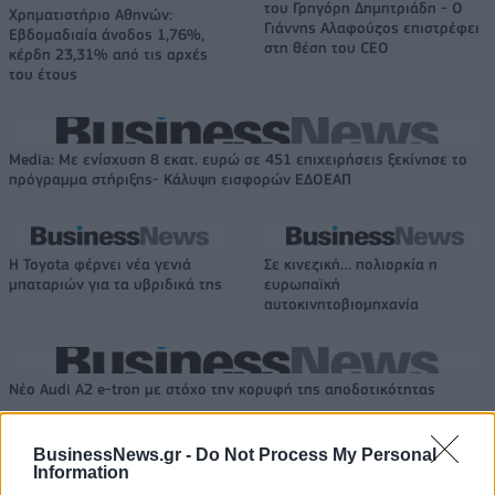
του Γρηγόρη Δημητριάδη - Ο
Χρηματιστήριο Αθηνών:
Γιάννης Αλαφούζος επιστρέφει
Εβδομαδιαία άνοδος 1,76%,
στη θέση του CEO
κέρδη 23,31% από τις αρχές
του έτους
Media: Με ενίσχυση 8 εκατ. ευρώ σε 451 επιχειρήσεις ξεκίνησε το
πρόγραμμα στήριξης- Κάλυψη εισφορών ΕΔΟΕΑΠ
Η Toyota φέρνει νέα γενιά
Σε κινεζική… πολιορκία η
μπαταριών για τα υβριδικά της
ευρωπαϊκή
αυτοκινητοβιομηχανία
Νέο Audi A2 e-tron με στόχο την κορυφή της αποδοτικότητας
BusinessNews.gr -
Do Not Process My Personal
Information
Εθνική Κορασίδων: Απέναντι
ΠΑΟΚ: Από σήμερα στη
στη Δανία για το 2/2 στο
Θεσσαλονίκη ο Τρινκέρι