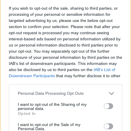
Ευρωμπάσκετ (live stream)
If you wish to opt-out of the sale, sharing to third parties, or
processing of your personal or sensitive information for
targeted advertising by us, please use the below opt-out
section to confirm your selection. Please note that after your
Ελληνική Αναπτυξιακή Τράπεζα: Με «προίκα» 2 δισ. ευρώ ανοίγει
opt-out request is processed you may continue seeing
δρόμο για δάνεια έως 5 δισ. σε μικρομεσαίες
interest-based ads based on personal information utilized by
us or personal information disclosed to third parties prior to
your opt-out. You may separately opt-out of the further
disclosure of your personal information by third parties on the
Β.Σ. Καρούλιας: Τζίρος 98,7
Deloitte Ελλάδος:
IAB’s list of downstream participants. This information may
εκατ. ευρώ και αύξηση κερδών
Χρηματοοικονομικός
also be disclosed by us to third parties on the
IAB’s List of
57% - Τα νέα στοιχήματα σε
σύμβουλος της ΔΕΗ για την
Downstream Participants
that may further disclose it to other
low & non alcohol
είσοδο στην πολωνική αγορά
third parties.
ενέργειας
Personal Data Processing Opt Outs
I want to opt-out of the Sharing of my
Η Chery επενδύει 75 εκατ. δολάρια στην KG Mobility
personal data.
Opted In
I want to opt-out of the Sale of my
Το FIAT 500 Hybrid τώρα από
Ατρόμητος και Novibet
Personal Data.