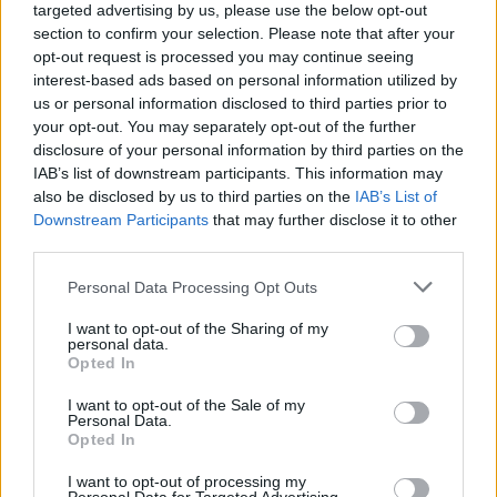
Κορυφώνεται η έξοδος του Αυγούστου – Πάνω από
targeted advertising by us, please use the below opt-out
56.000 επιβάτες αναχωρούν σήμερα από τα
section to confirm your selection. Please note that after your
λιμάνια της Αττικής
opt-out request is processed you may continue seeing
interest-based ads based on personal information utilized by
08/08/2026 - 14:30
ΕΛΛΑΔΑ
us or personal information disclosed to third parties prior to
your opt-out. You may separately opt-out of the further
Δυτική Αττική: Η επόμενη ημέρα μετά τις πυρκαγιές
disclosure of your personal information by third parties on the
– Τα έργα Antinero και η «μάχη» πριν από τις
IAB’s list of downstream participants. This information may
βροχές
also be disclosed by us to third parties on the
IAB’s List of
08/08/2026 - 14:08
ΕΛΛΑΔΑ
Downstream Participants
that may further disclose it to other
third parties.
Ειδικό Χωροταξικό για τον Τουρισμό: Οι νέοι
κανόνες για επενδύσεις, νησιά και προορισμούς υπό
Personal Data Processing Opt Outs
πίεση
08/08/2026 - 13:21
ΤΟΥΡΙΣΜΟΣ
I want to opt-out of the Sharing of my
personal data.
Opted In
Υπουργείο Εργασίας: Ο “χάρτης” των πληρωμών
από τον e-ΕΦΚΑ και τη ΔΥΠΑ έως τις 14 Αυγούστου
I want to opt-out of the Sale of my
Personal Data.
08/08/2026 - 12:58
ΟΙΚΟΝΟΜΙΑ
Opted In
Οι Hamilton Reserve Bank και SEE Capital
I want to opt-out of processing my
Hamilton Ltd. συνάπτουν συμφωνία υπηρεσιών