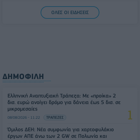
5G παντού, 6G στον ορίζοντα: Πού βρίσκεται η
ΟΛΕΣ ΟΙ ΕΙΔΗΣΕΙΣ
Ελλάδα στη μεγάλη τεχνολογική μετάβαση
08/08/2026 - 10:54
ΤΕΧΝΟΛΟΓΙΑ
ΔΗΜΟΦΙΛΗ
Ελληνική Αναπτυξιακή Τράπεζα: Με «προίκα» 2
δισ. ευρώ ανοίγει δρόμο για δάνεια έως 5 δισ. σε
μικρομεσαίες
08/08/2026 - 11:22
ΤΡΑΠΕΖΕΣ
Όμιλος ΔΕΗ: Νέα συμφωνία για χαρτοφυλάκιο
έργων ΑΠΕ άνω των 2 GW σε Πολωνία και