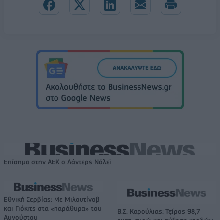
Επίσημα στην ΑΕΚ ο Λάντερς Νόλεϊ
Εθνική Σερβίας: Με Μιλουτίνοβ
και Γιόκιτς στα «παράθυρα» του
Β.Σ. Καρούλιας: Τζίρος 98,7
Αυγούστου