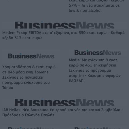
εκατ. ευρώ και αύξηση κερδών
57% - Τα νέα στοιχήματα σε
low & non alcohol
Metlen: Ρεκόρ EBITDA στο α' εξάμηνο, στα 550 εκατ. ευρώ – Καθαρά
κέρδη 313 εκατ. ευρώ
Media: Με ενίσχυση 8 εκατ.
ευρώ σε 451 επιχειρήσεις
Χρηματοδότηση 8 εκατ. ευρώ
ξεκίνησε το πρόγραμμα
σε 843 μέσα ενημέρωσης-
στήριξης- Κάλυψη εισφορών
Ξεκίνησε το πενταετές
ΕΔΟΕΑΠ
πρόγραμμα ενίσχυσης του
Τύπου
IAB Hellas: Νέα Διοικούσα Επιτροπή και νέο Διοικητικό Συμβούλιο -
Πρόεδρος ο Γαληνός Γιαγλής