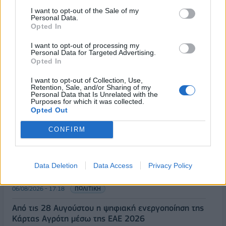
I want to opt-out of the Sale of my
Personal Data.
Opted In
I want to opt-out of processing my
Personal Data for Targeted Advertising.
Opted In
ΡΟΗ ΕΙΔΗΣΕΩΝ
I want to opt-out of Collection, Use,
Retention, Sale, and/or Sharing of my
Personal Data that Is Unrelated with the
Purposes for which it was collected.
ΟΠΕΚΑ: Αύριο η δεύτερη πληρωμή των δικαιούχων
Opted Out
του Λογαριασμού Αγροτικής Εστίας
CONFIRM
06/08/2026 - 17:40
ΟΙΚΟΝΟΜΙΑ
Κυβερνητική Επιτροπή Βιομηχανίας- Κ. Μητσοτάκης:
Στρατηγική προτεραιότητα η ενίσχυση της
Data Deletion
Data Access
Privacy Policy
βιομηχανίας
06/08/2026 - 17:18
ΠΟΛΙΤΙΚΗ
Από τις 28 Αυγούστου η ψηφιακή ενεργοποίηση της
Κάρτας Αγρότη μέσω της ΕΑΕ 2026