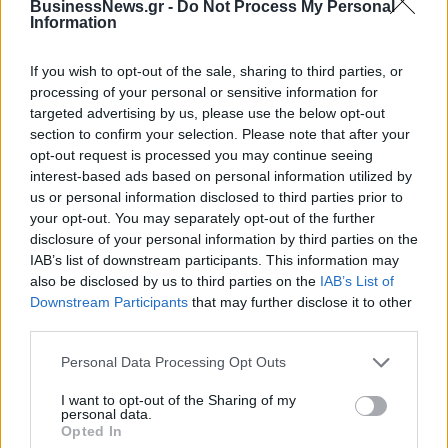
BusinessNews.gr -
Do Not Process My Personal
Information
If you wish to opt-out of the sale, sharing to third parties, or
ΠΕΡΙΣΣΌΤΕΡΑ ΣΕ ΑΥΤΉ ΤΗΝ ΚΑΤΗΓΟΡΊΑ
processing of your personal or sensitive information for
targeted advertising by us, please use the below opt-out
section to confirm your selection. Please note that after your
opt-out request is processed you may continue seeing
interest-based ads based on personal information utilized by
us or personal information disclosed to third parties prior to
Όλυμπος: Δωρεά 100
your opt-out. You may separately opt-out of the further
τάμπλετ σε μαθητές
Barilla Hellas: 3 τόνοι
disclosure of your personal information by third parties on the
ζυμαρικά σε Κοινωνικούς
24/04/2020 - 13:13
IAB’s list of downstream participants. This information may
Φορείς Αλληλεγγύης
also be disclosed by us to third parties on the
IAB’s List of
Downstream Participants
that may further disclose it to other
24/04/2020 - 11:20
third parties.
Personal Data Processing Opt Outs
I want to opt-out of the Sharing of my
personal data.
Opted In