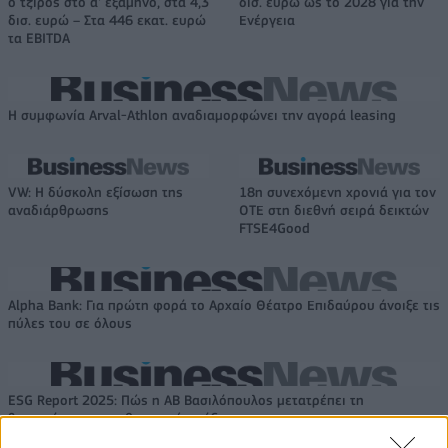
ο τζίρος στο α' εξάμηνο, στα 4,3
δισ. ευρώ ως το 2028 για την
δισ. ευρώ – Στα 446 εκατ. ευρώ
Ενέργεια
τα EBITDA
Η συμφωνία Arval-Athlon αναδιαμορφώνει την αγορά leasing
VW: Η δύσκολη εξίσωση της
18η συνεχόμενη χρονιά για τον
αναδιάρθρωσης
ΟΤΕ στη διεθνή σειρά δεικτών
FTSE4Good
Alpha Bank: Για πρώτη φορά το Αρχαίο Θέατρο Επιδαύρου άνοιξε τις
πύλες του σε όλους
ESG Report 2025: Πώς η ΑΒ Βασιλόπουλος μετατρέπει τη
βιωσιμότητα σε καθημερινή πράξη